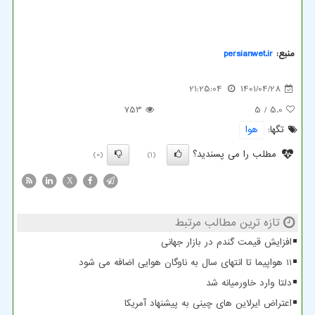
منبع:
persianwet.ir
21:25:04
1401/04/28
753
/ 5
5.0
تگها:
هوا
مطلب را می پسندید؟
(0)
(1)
X
تازه ترین مطالب مرتبط
افزایش قیمت گندم در بازار جهانی
11 هواپیما تا انتهای سال به ناوگان هوایی اضافه می شود
دلتا وارد خاورمیانه شد
اعتراض ایرلاین های چینی به پیشنهاد آمریکا