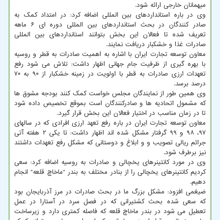
میهمانان خارجی ارائه شود.
وی در باره استانداردهای بین المللی اضافه کرد: در امتداد کمک به
صادر کنندگان در بحث استانداردهای بین المللی دوره ای ۶ ماهه
تعریف شده تا فعالان این بخش بتوانند استانداردهای بین المللی
صادرات غذا و خشکبار دریافت نمایند.
معاون توسعه تجارت ایران با اشاره به اهمیت صادرات به قطر و روسیه
با بهره گیری از ظرفیت جام جهانی اظهار داشت: تلاش می شود رفع
تعهدات ارزی صادرات به قطر با اولویت در زمینه خشکبار از ۹۰ به ۷۰
درصد برسد.
وی همین طور از نمایندگان مجلس خواست کمک کنند بودجه مشوق ها
که مشمول اتحادیه ها و صادرکنندگان است بموقع تخصیص داده شود
تا در زمان مناسب در اختیار فعالان این بخش قرار گیرد.
معاون توسعه تجارت ایران در باره رفع تعهد ارزی افرادی که در سالهای
۹۷، ۹۸ و ۹۹ گرفتار مشکل شده اند اظهار داشت: تا یکی ۲ هفته آتی
جرائم ریالی تصویب و و ابلاغ و دوستانی که مشکل رفع تعهدات داشتند
نیز برطرف شود.
وی در مورد کانتینرهای یخچالی و صادرات به روسیه اضافه کرد: سعی
کردیم کانتینرهای یخچالی را از بنادر مختلف به بندر "ماخاچ قلعه" انجام
دهیم.
ضیغمی افزود: مشکل بزرگ ما در بحث صادرات در مرز آذربایجان بود
که سعی شده بحث کشتیرانی که در فصل سرد در آستارا در عمل
تعطیل می شود در بندر ماخاچ قلعه که فاصله کمتری دارد و زیرساخت