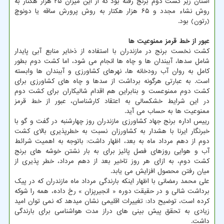
استان زیر کشت دوم برنج رفته بود که از این میزان ۲۵ هزار هکتار به
روش نشاء مجدد و ۶۵ هزار هکتار به روش پرورش ساقه یا دونوچ
(رتون) بود.
عبور از خط قرمز ممنوعیت ها
کشت نخست برنج در مازندران با استفاده از ذخایر منابع آبی پایدار
شامل سدها، آببندان ها و چاه ها انجام می شود، اما کشت دوم بطور
کامل به روان آب رودخانه ها، نهرهای کشاورزی و آببندان ها وابسته
است. به عبارتی هرگونه برداشت از سدها و چاه های کشاورزی برای
کشت دوم ممنوعست و بنابراین هم اقدام شالیکاران برای کشت دوم
در این شرایط خشکسالی به اعتقاد کارشناسان، عبور از خط قرمز
ممنوعیت ها به حساب می آید.
رییس اداره برنج جهاد کشاورزی مازندران روز چهارشنبه در گفت و گو با
خبرنگار ایرنا با هشدار به کشاورزان نسبت به خطرپذیری بالای کشت
دوم از دهم مرداد ماه به بعد، اظهار داشت: باتوجه به اهمیت شرائط
آب و هوایی روزهای فصل پائیز برای به بار نشتن خوشه های برنج
کشت دوم، به ازای هر روز تاخیر بعد از دهم مرداد، خطر پذیری از
میان رفتن محصول افزایش می یابد.
علی محمد رمضانی با اظهار اینکه بارندگی مرداد ماه مازندران که در پیک
برداشت شالی و در حقیقت دوره « انجیرپزان » رخ داده، همه را شوکه
کرده است، توضیح داد: تغییرات اقلیمی نشان میدهد که نمی توان امید
زیادی به تحقق پیش بینی های دراز مدت هواشناسی برای بارندگی
داشت.