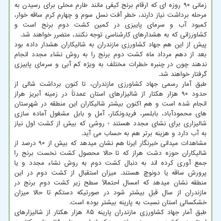
زمانی ۹۰ روزه ای که ارقام برنج کیفی مانند طارم محلی برای رسیدن به
مرحله برداشت نیاز دارند، خطر آفت نسل سوم و چهارم کرم ساقه خوار،
کمبود آب و سرمای پاییزی در کمین کشت دوم برنج است و
کشاورزانی که به هشدارهای کارشناسی توجه نکنند، متضرر خواهند شد.
پیش از این هم جهاد کشاورزی مازندران به شالیکاران هشدار داده بود
بعد از دهم مرداد ماه کشت دوم برنج را به روش نشاء مجدد انجام
ندهند چون در چنبره خطرات مختلف به ویژه کم آبی و سرمای پاییزی
گرفتار خواهند شد.
طبق آمار رسمی جهاد کشاورزی مازندران، تا کنون برداشت شالی از
حدود ۹۰ هزار هکتار از شالیزارهای استان عمدتاً در زمینه آبریز هراز
انجام شده است و هم اکنون بیشتر شالیکاران این منطقه در شهرستان
های محمودآباد، بابلسر، فریدونکنار، آمل و بابل مشغول آماده سازی
شالیزاری برای نشای مجدد هستند ؛ روشی که بیش از کشت اول نیاز
به آب دارد و هزینه برتر هم به حساب می آید.
مشاهدات میدانی خبرنگار ایرنا هم نشان میدهد که بیش از ۹۰ درصد از
شالیکاران حوزه دشت هراز که تا حالا محصول کشت نخست برنج را
جمع آوری کرده اند به دنبال کشت دوم به روش نشاء مجدد و یا
پرورش ساقه یا دونوچ هستند. میزان استقبال از کشت دوم در این
منطقه نشان میدهد که امسال احتمالاً سطح زیر کشت دوم برنج در
مازندران از سال قبل بیشتر شود در صورتیکه دستکم تا حالا میزان
خشکسالی استان نسبت به پارینه بیشتر بوده است.
طبق آمار جهاد کشاورزی مازندران پارینه ۸۵ هزار هکتار از شالیزارهای