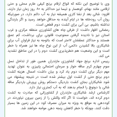
وی با توضیح این نکته که انواع ارقام برنج کیفی طارم محلی و حتی
ارقامی مانند بهنام، کوهسار و تیسا نیز حداکثر به ۸۰ روز زمان نیاز دارند،
افزود: شالی بعد از نشا کاری همیشه نیاز به آب دائم دارد، در صورتیکه
روان آب رودخانه ها در ایام آینده به حداقل خواهد رسید و اگر بارندگی
نداشته باشیم، بی آبی برای کشت دوم قطعی است.
رمضانی اظهار داشت: از طرفی چاه های کشاورزی منطقه مرکزی و غرب
استان نیز با نادیده گرفتن ممنوعیت قانونی برای برداشت، کم عمق
هستند و حداکثر عمقشان ۱۷متر است که باتوجه به نیاز فراوان آب برای
شالیکاری بالا کشیدن دائمی آب از این نوع چاه ها نیز همراه با خطر
است و این وضعیت هم خطرپذیری کشت دوم را در این مناطق تشدید
می کند.
رییس اداره برنج جهاد کشاورزی مازندران همین طور از تداخل نسل
سوم چهارم کرم ساقه خوار و سرمای احتمالی پاییزی به عنوان تهدید
مهم دیگر برای کشت دوم یاد کرد و بیان داشت: امسال هزینه کشت
دوم برنج حتی از کشت اول بیشتر شده است در نتیجه پیشنهاد می
شود شالیکاران بجای کشت باردیگر، دستکم روش پرورش باردیگر ساقه
شالی یا دونوچ را انجام بدهند که به آب کمتری نیاز دارد.
کارشناس ارشد شالیکاری مازندران از کشاورزانی که مبادرت به کشت
دوم کرده اند، خواست تا اگر کاه وکلش را از زمین بیرون نیاوردند در
کوددهی به موقع به ویژه به میزان مصرف کود در این زمین ها بسیار
دقت کنند، چونکه با خطر کاهش پنجه دهی مواجه خواهند شد.