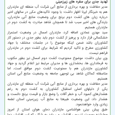
تهدید جدی برای سفره های زیرزمینی
مدیر حفاظت و بهره برداری از منابع آبی شرکت آب منطقه ای مازندران
هم به خبرنگار ایرنا اظهار داشت: با وجود تاکیدهای مکرر در سالهای اخیر
درباره زیان های کشت دوم برنج برای وضعیت منابع آبی مازندران،
بارندگی های اخیر سبب شد تا همچنان شاهد مبادرت به کشت دوم در
مازندران هستیم.
سید مهدی عمادی اضافه کرد: مازندران امسال در وضعیت استمرار
خشکسالی قرار دارد و پرهیز از کشت دوم باید بطور جدی در دستور کار
کشاورزان باشد ضمن اینکه موضوع را در جلسات مختلف با جهاد
کشاورزی مطرح و تاکید کردیم که شرایط برای کشت دوم در مازندران
فراهم نیست.
وی بیان داشت: موضوع ممنوعیت کشت دوم امسال نیز بطور مکتوب
به فرمانداری ها، بخشداری ها و مدیران مرتبط نیز اعلام گردید و جهاد
کشاورزی مازندران هم با ممنوعیت کشت دوم موافق است، اما
متاسفانه کماکان شاهد بی توجهی جامعه به وضعیت منابع آبی استان
هستیم.
مدیر حفاظت و بهره برداری از منابع آبی شرکت آب منطقه ای مازندران
یکی از دلیلهای اصلی استقبال کشاورزان به کشت دوم به رغم
هشدارهای کمبود آب و خطر آفات را وضع بازار و قیمت برنج دانست و
هشدار داد: این وضعیت طبیعتا به منابع آب زیرزمینی استان لطمه
زیادی وارد خواهدنمود.
طبق پیش بینی هواشناسی مازندران دمای هوای استان از امروز
چهارشنبه بصورت تدریجی افزایش می یابد به شکلی که این افزایش دما