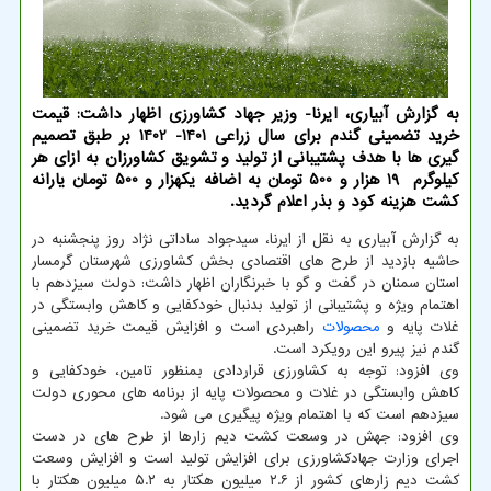
به گزارش آبیاری، ایرنا- وزیر جهاد کشاورزی اظهار داشت: قیمت
خرید تضمینی گندم برای سال زراعی 1401- 1402 بر طبق تصمیم
گیری ها با هدف پشتیبانی از تولید و تشویق کشاورزان به ازای هر
کیلوگرم 19 هزار و 500 تومان به اضافه یکهزار و 500 تومان یارانه
کشت هزینه کود و بذر اعلام گردید.
به گزارش آبیاری به نقل از ایرنا، سیدجواد ساداتی نژاد روز پنجشنبه در
حاشیه بازدید از طرح های اقتصادی بخش کشاورزی شهرستان گرمسار
استان سمنان در گفت و گو با خبرنگاران اظهار داشت: دولت سیزدهم با
اهتمام ویژه و پشتیبانی از تولید بدنبال خودکفایی و کاهش وابستگی در
غلات پایه و
محصولات
راهبردی است و افزایش قیمت خرید تضمینی
گندم نیز پیرو این رویکرد است.
وی افزود: توجه به کشاورزی قراردادی بمنظور تامین، خودکفایی و
کاهش وابستگی در غلات و محصولات پایه از برنامه های محوری دولت
سیزدهم است که با اهتمام ویژه پیگیری می شود.
وی افزود: جهش در وسعت کشت دیم زارها از طرح های در دست
اجرای وزارت جهادکشاورزی برای افزایش تولید است و افزایش وسعت
کشت دیم زارهای کشور از ۲.۶ میلیون هکتار به ۵.۲ میلیون هکتار با