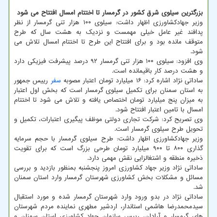
بزرگترین سیلوی شرق کشور در گرمسار تا اختتام امسال افتتاح می شود
وزیر جهادکشاورزی اظهار داشت: سیلوی ۱۰۰ هزار تنی گرمسار از نظر
پدافند غیر عامل خیلی مهمست و نزدیک به هشت سال که طرح
متوقف مانده بود و برای افتتاح این طرح تا اختتام امسال تلاش می
شود.
وی افزود: سیلوی ۱۰۰ هزار تنی گرمسار ۹۲ درصد پیشرفت فیزیکی دارد
و هشت درصد کار باقیمانده است.
ساداتی نژاد اشاره کرد: ۱۶ میلیارد تومان اعتبار مصوبه
سفر
رییس جمهور
به استان سمنان برای تکمیل سیلوی گرمسار است که بخش اول اعتبار
به میزان پنج میلیارد تومان اختصاص یافته و تلاش می شود تا اختتام
امسال با تامین اعتبار افتتاح شود.
وی تصریح کرد: شرکت تجاری دولتی موظف پیگیری اعتبارات، تکمیل و
تحویل طرح سیلوی گرمسار است.
وزیر جهادکشاورزی اظهار داشت: طرح سیلوی گرمسار با حجم سرمایه
گذاری ۸۰۰ تا ۹۰۰ میلیارد تومان طرحی بزرگ است که برای تقویت
ذخیره منطقه و اشتغالزایی نقش مهمی دارد.
ساداتی نژاد وزیر جهاد کشاورزی امروز پنجشنبه بمنظور بازدید و بررسی
مسائل و مشکلات بخش کشاورزی شهرستان گرمسار وارد استان سمنان
شد.
ساداتی نژاد در بدو ورود وارد شهرستان گرمسار شده و مورد استقبال
سیدمحمدرضا هاشمی استاندار، اردشیر مطهری نماینده مردم شهرستان
های گرمسار و آرادان، رییس سازمان جهاد کشاورزی استان سمنان و