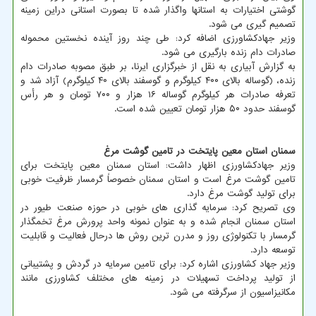
گوشتی اختیارات به استانها واگذار شده تا بصورت استانی دراین زمینه
تصمیم گیری می شود.
وزیر جهادکشاورزی اضافه کرد: طی چند روز آینده نخستین محموله
صادرات دام زنده بارگیری می شود.
به گزارش آبیاری به نقل از خبرگزاری ایرنا، بر طبق مصوبه صادرات دام
زنده، (گوساله بالای ۴۰۰ کیلوگرم و گوسفند بالای ۴۰ کیلوگرم) آزاد شد و
تعرفه صادرات هر کیلوگرم گوساله ۱۶ هزار و ۷۰۰ تومان و هر رأس
گوسفند حدود ۵۰ هزار تومان تعیین شده است.
سمنان استان معین پایتخت در تامین گوشت مرغ
وزیر جهادکشاورزی اظهار داشت: استان سمنان معین پایتخت برای
تامین گوشت مرغ است و استان سمنان خصوصاً گرمسار ظرفیت خوبی
برای تولید گوشت مرغ دارد.
وی تصریح کرد: سرمایه گذاری های خوبی در حوزه صنعت طیور در
استان سمنان انجام شده و به عنوان نمونه واحد پرورش مرغ تخمگذار
گرمسار با تکنولوژی روز و مدرن ترین روش ها درحال فعالیت و قابلیت
توسعه دارد.
وزیر جهاد کشاورزی اشاره کرد: برای تامین سرمایه در گردش و پشتیبانی
از تولید پرداخت تسهیلات در زمینه های مختلف کشاورزی مانند
مکانیزاسیون از سرگرفته می شود.