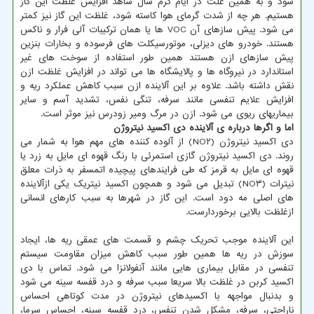
شود و به همین علت در ایام گرم سال شاهد افزایش غلظت این گاز
هستیم. هر چه از شدت گرمای هوا کاسته شود، غلظت این گاز نیز کمتر
می شود. پیش سازهای آن VOC ها یا همان ترکیبات آلی فرار و ناکس
هستند. خودرو های دیزلی، موتورسیکلت های فرسوده و بخارات بنزین
پیش سازهای ازن هستند همین طور استفاده از سوخت های غیر
استاندارد در نیروگاه ها و پالایشگاه ها می تواند در افزایش غلظت ازن
نقش داشته باشد. علاوه بر این آلاینده ازن سبب کاهش عملکرد ریه و
افزایش علایم تنفسی مانند سرفه، تنگی نفس، تشدید آسم و سایر
بیماریهای ریوی می شود. ازن در مرگ ومیر زودرس نیز موثر است.
اما و اگرها درباره ی آلاینده دی اکسید نیتروژن
دی اکسید نیتروژن (NO۲) از آلوده کننده های مهم هوا به شمار می
روند. دی اکسید نیتروژن گازی استمرئی با رنگ قهوه ای مایل به زرد یا
قهوه ای مایل به قرمز که طی فرایندهای پیچیده اتمسفر به ذرات معلق
نیترات (NO۳) تبدیل می شود و همچون اکسید نیتریک یکی ازآلاینده
های اصلی مه دود است. این گاز در شهرها به سبب کارهای انسانی
ازغلظت بالایی برخوردارست.
این آلاینده موجب تحریک چشم و قسمت های عمقی ریه ها، ایجاد
سوزش در ریه ها همین طور سبب کاهش میزان مقاومت سیستم
تنفسی در مقابل بیماری هایی مانند آنفولانزا می شود. تماس با دی
اکسید کربن در غلظت بالا سریعا سبب سرفه و درد قفسه سینه می شود
و بدنبال مواجهه با اکسیدهای نیتروژن در مدت کوتاهی احساس
ناراحتی، سرفه، مشکل شدن تنفس، درد قفسه سینه، احساس سرما،