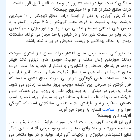
میانگین کیفیت هوا در تمام ۳۱ روز در وضعیت قابل قبول قرار داشت.
ذرات معلق کمتر از ۲.۵ و ۱۰ میکرون چیست؟
به گزارش آبیاری به نقل از ایسنا ذرات معلق کوچکتر از ۱۰ میکرون
درشت ترند و نسبت به ذرات معلق کوچکتر از ۲.۵ میکرون کمتر وارد
بخش های تحتانی سیستم تنفسی می شوند و بطور جزئی خطر کمتری
دارند ولی در غلظت های بالا و در قیاس با حد مجاز می توانند مشکلات
زیادی به لحاظ بهداشتی و زیست محیطی در پی داشته باشند.
به طور کلی عمده ترین منابع انتشار ذرات معلق نیز احتراق سوخت
(مانند سوزاندن زغال سنگ و چوب)، خودرو های دیزلی فاقد فیلتر
دوده، فرایندهای صنعتی و کشاورزی و انتشار از خودرو ها است. ذرات
معلق عموما در ماه های سرد سال کیفیت هوا را تحت تاثیر قرار می
دهند. مطالعات علمی گوناگون درباره ی ذرات معلق نشان میدهد که
قرار گرفتن در معرض این آلاینده موجب بروز مشکلات زبادی می شود.
مرگ زودرس در مبتلایان به بیماریهای قلبی و ریوی، بروز حملات قلبی
غیرکشنده، ضربات قلب نامنظم، مبتلاشدن به سرطان ریه، تشدید آسم،
کاهش عملکرد ریه و افزایش علایم تنفسی مشکلاتی است که آلودگی
هوا برای
سلامت
انسان به وجود می آورد.
آلاینده ازن چیست؟
ازن نیز آلاینده ثانویه ای است که در صورت افزایش شدت تابش و نور
مستقیم خورشید و بالا رفتن دما و البته وجود برخی آلاینده های دیگر
نظیر اکسیدهای نیتروژن و ترکیبات آلی فرار، تولید و در هوا منتشر می