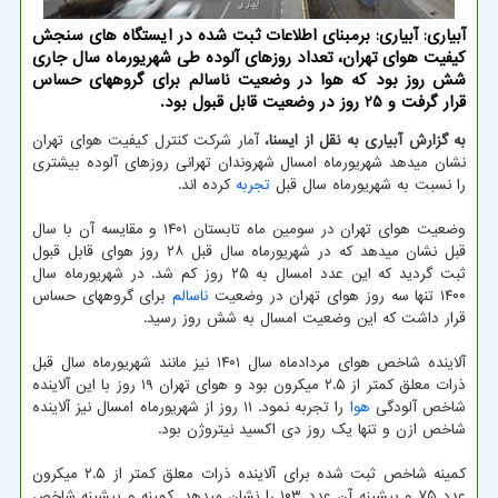
آبیاری: آبیاری: برمبنای اطلاعات ثبت شده در ایستگاه های سنجش
کیفیت هوای تهران، تعداد روزهای آلوده طی شهریورماه سال جاری
شش روز بود که هوا در وضعیت ناسالم برای گروههای حساس
قرار گرفت و 25 روز در وضعیت قابل قبول بود.
به گزارش آبیاری به نقل از ایسنا،
آمار شرکت کنترل کیفیت هوای تهران
نشان میدهد شهریورماه امسال شهروندان تهرانی روزهای آلوده بیشتری
را نسبت به شهریورماه سال قبل
تجربه
کرده اند.
وضعیت هوای تهران در سومین ماه تابستان ۱۴۰۱ و مقایسه آن با سال
قبل نشان میدهد که در شهریورماه سال قبل ۲۸ روز هوای قابل قبول
ثبت گردید که این عدد امسال به ۲۵ روز کم شد. در شهریورماه سال
۱۴۰۰ تنها سه روز هوای تهران در وضعیت
ناسالم
برای گروههای حساس
قرار داشت که این وضعیت امسال به شش روز رسید.
آلاینده شاخص هوای مردادماه سال ۱۴۰۱ نیز مانند شهریورماه سال قبل
ذرات معلق کمتر از ۲.۵ میکرون بود و هوای تهران ۱۹ روز با این آلاینده
شاخص آلودگی
هوا
را تجربه نمود. ۱۱ روز از شهریورماه امسال نیز آلاینده
شاخص ازن و تنها یک روز دی اکسید نیتروژن بود.
کمینه شاخص ثبت شده برای آلاینده ذرات معلق کمتر از ۲.۵ میکرون
عدد ۷۵ و بیشینه آن عدد ۱۰۳ را نشان میدهد. کمینه و بیشینه شاخص