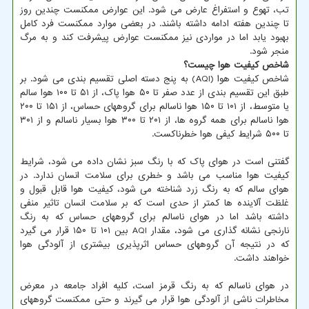
تب، تهوع و استفراغ عارض می شود. این عوارض ممکنست چندین روز
تا چندین هفته ادامه داشته باشند. در بعضی موارد ممکنست فرد کامل
بهبود یابد اما در مواردی نیز ممکنست عوارض پیشرفت کند و به مرگ
منجر شود.
شاخص کیفیت هوا چیست؟
شاخص کیفیت هوا (AQI) به پنج دسته اصلی تقسیم بندی می شود. بر
طبق این تقسیم بندی از عدد صفر تا ۵۰ هوا پاک، از ۵۱ تا ۱۰۰ هوا سالم
یا متوسط، از ۱۰۱ تا ۱۵۰ هوا ناسالم برای گروههای حساس، از ۱۵۱ تا ۲۰۰
هوا ناسالم برای همه گروه ها، از ۲۰۱ تا ۳۰۰ هوا بسیار ناسالم و از ۳۰۱
تا ۵۰۰ شرایط کیفی هوا خطرناکست.
گفتنی است در هوای پاک که با رنگ سبز نشان داده می شود، شرایط
کیفیت هوا مناسب می باشد و خطری برای سلامت انسان ندارد. در
هوای سالم که به رنگ زرد شناخته می شود، کیفیت هوا قابل قبول و
غلظت آلاینده ها کمتر از حدی است که بر سلامت انسان تاثیر منفی
داشته باشد اما در هوای ناسالم برای گروههای حساس که به رنگ
نارنجی نشانه گذاری می شود، مقدار AQI بین ۱۰۱ تا ۱۵۰ قرار می گیرد
که در نتیجه آن گروههای حساس اثرپذیری بیشتری از آلودگی هوا
خواهند داشت.
در هوای ناسالم که به رنگ قرمز است، کلیه افراد جامعه در معرض
مخاطرات ناشی از آلودگی هوا قرار می گیرند و حتی ممکنست گروههای