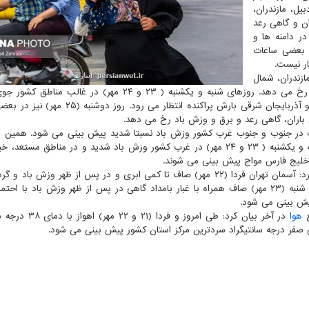
طق اردبیل، مازندران،
ان و گاهی رعد
 دامنه ها و
 بعضی ساعات
ار نیست.
لان، غرب مازندران، شمال
آذربایجان شرقی و آذربایجان غربی، بارش خفیف و پراکنده رخ می دهد. روزهای شنبه و یکشنبه ( ۲۳ و ۲۴ مهر) در 
پایدار برقرار است و در غرب گیلان و شمال آذربایجان غربی و آذربایجان شرقی بارش پراکنده انتظار 
ش باران، گاهی رعد و برق و وزش باد رخ می دهد.
به تعدادی از این مناطق دور از انتظار نیست. شنبه و یکشنبه ( ۲۳ و ۲۴ مهر) در غرب کشور وزش باد شدید و در مناطق 
 خلیج فارس مواج پیش بینی می شوند.
وی درباره ی وضعیت جوی تهران طی دو روز آینده، اشاره کرد: آسمان تهران فردا (۲۲ مهر) صاف تا کمی ابری و در پس از ظهر وز
با حداقل دمای ۱۵ و حداکثر دمای ۲۷ درجه سانتیگراد و روز شنبه (۲۳ مهر) صاف همراه با غبار بامداد گاهی در پس از ظهر وزش باد ب
ع
هوا
در آخر بیان کرد: طی امروز و فردا (۲۱ 