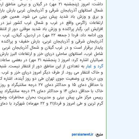
داشت: امروز (پنجشنبه ۲۱ مهر) در گیلان و برخی منا
شمال استانهای آذربایجان شرقی و آذربایجان غربی بارش بار
و برق و وزش باد شدید پیش بینی می شود. همین طور در
ارتفاعات زاگرس واقع در غرب و شمال غرب کشور نیز در
افزایش ابر، رگبار پراکنده و وزش باد شدید موقتی دور از انتظ
وی ادامه داد: فردا ( جمعه ۲۲ مهر) در اردبیل، گی
شامل غرب، استانهای ساحلی دریای خزر و ارتفاعات البرز بار
ضیائیان اشاره کرد: امروز ( پنجشنبه ۲۱ مهر) در بعضی ساعات در جنوب و جنوب غرب کشور وزش باد نسبتا شدید پیش بینی می شود. همین طور نفوذ
گرد و غبار
و خاک انتظار می رود. از طرف دیگر امروز دریای خزر و غرب
خاک با حداقل دمای ۱۴ و حداکثر دمای ۲۹ درجه سانتیگراد پیش بینی می شود.
رییس مرکز ملی پیش بینی و مدیریت بحران مخاطرات وض
گرم ترین و طی امروز و فردا(۲۱ و ۲۲ مهرماه) شهرکرد با دمای صفر درجه سانتیگراد سردترین مرکز استان کشور پیش بینی می شود.
منبع:
persianwet.ir