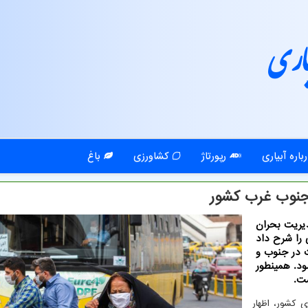
اری
باره آبیاری
رپورتاژ
کشاورزی
باغ
جنوب غرب کشور
دیریت بحران
را شرح داد
ر بعضی ساعات در جنوب و
د. همینطور
ست.
 کشور، اظهار