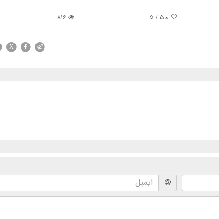
816
/ 5
5.0
X