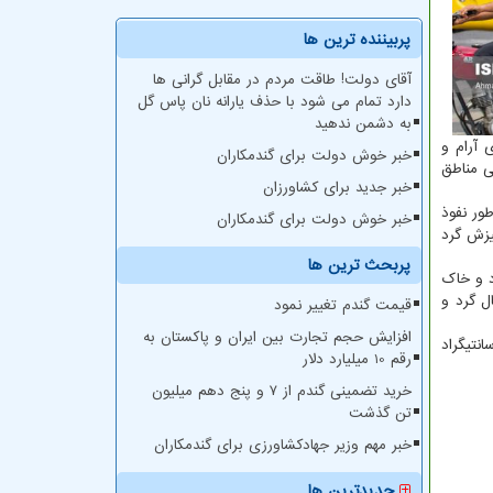
پربیننده ترین ها
آقای دولت! طاقت مردم در مقابل گرانی ها
دارد تمام می شود با حذف یارانه نان پاس گل
به دشمن ندهید
غالب مناطق کشور جوی آرام و
خبر خوش دولت برای گندمکاران
می رود. روز دوشنبه (۲۵ مهر) نیز در بعضی مناطق
خبر جدید برای کشاورزان
خبر خوش دولت برای گندمکاران
مستعد، خیزش گرد
پربحث ترین ها
ش باد و گرد و خاک
ا احتمال گرد و
قیمت گندم تغییر نمود
افزایش حجم تجارت بین ایران و پاکستان به
و ۲۲ مهر) اهواز با دمای ۳۸ درجه سانتیگراد
رقم 10 میلیارد دلار
خرید تضمینی گندم از ۷ و پنج دهم میلیون
تن گذشت
خبر مهم وزیر جهادکشاورزی برای گندمکاران
جدیدترین ها