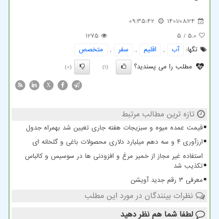
09:35:42
1401/08/24
1275
/ 5
5.0
تگها:
آب
,
اقلیم
,
سفر
,
متخصص
مطلب را می پسندید؟
(0)
(1)
X
تازه ترین مطالب مرتبط
قیمت عمده میوه و سبزیجات هفته جاری تعیین شد بهمراه جدول
ارزآوری ۴ و سه دهم میلیارد دلاری محصولات باغی و گلخانه ای
استفاده غیر مجاز از خمیر مرغ و افزودنی ها در سوسیس و کالباس
تکذیب شد
معرفی ۳ رقم جدید آویشن
نظرات بینندگان در مورد این مطلب
لطفا شما هم
نظر دهید