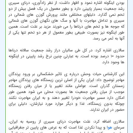
بودن اینگونه اشاره نمود و اظهار داشت: از نظر زادآوری، درنای سیبری
رشد جمعیت بسیار پایینی دارد و بطور معمول در یک فصل بیش از دو
تخم نمی گذارد. دلیلهای مختلفی مانند پرورش گوزن های شمالی در
سیبری و تداخل مهاجرت با آنها و سگ های نگهبان گوزن های شمالی
که جوجه ها و تخم های درناها را می خورند مزید بر علت است. همین
طور اینگونه نیز بصورت طبیعی بطور معمول از هر دو تخم تنها یکی از
آنها به ثمر می رسد.
سالاری اشاره کرد: در کل طی سالیان دراز رشد جمعیت سالانه درناها
حدود ۱۰ درصد بوده است. به عبارتی چنین نرخ رشد پایینی در اینگونه
ها وجود دارد.
این کارشناس حیات وحش درباره ی تاثیر خشکسالی بر ورود پرندگان
مهاجر توضیح داد: ایران یکی از اصلی ترین زیستگاه های پرندگان مهاجر
زمستان گذران است. عواملی مانند تغییر یا از میان رفتن زیستگاه
موجب از میان رفتن جمعیت ها بصورت محلی می شود همین طور
امکان دارد مسیر مهاجرت خودرا تغییر دهند و به ایران مهاجرت نکنند
چونکه بدون زیستگاه، غذا و دیگر موارد مورد نیازشان، دلیلی برای
حضور در ایران ندارند.
سالاری اضافه کرد: علت مهاجرت درنای سیبری از روسیه به ایران،
سرمای
هوا
و پیدا نکردن غذا است که به عرض های پایین تر جغرافیایی