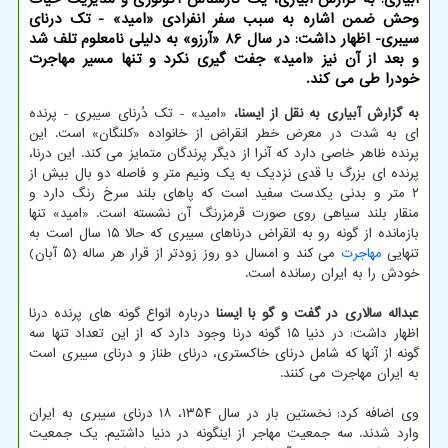
وحش ضمن اشاره به سبب سفر انفرادی «امید» - تک درنای
سیبری- اظهار داشت: در سال 86 «آرزو» به دلیلی نامعلوم تلف شد
و بعد از آن نیز «امید» جفت گیری نکرد و تنها مسیر مهاجرت
خودرا طی می کند.
به گزارش آبیاری به نقل از ایسنا،
«امید» - تک دُرنای سیبری - پرنده
ای به شدت در معرض خطر انقراض از خانواده «کلنگان» است. این
پرنده ظاهر خاصی دارد که آنرا از دیگر پرندگان متمایز می کند. این درنا،
پرنده ای بزرگ با قدی نزدیک به یک ونیم متر و فاصله دو بال بیش از
۲ متر و بدنی یکدست سفید است که پاهای بلند سرخ رنگ دارد و
منقار بلند سیاهی روی صورت قرمزرنگ آن نشسته است. «امید» تنها
بازمانده از گونه رو به انقراض درناهای سیبری که حالا ۱۵ سال است به
تنهایی
مهاجرت
می کند و امسال دو روز زودتر از قرار هر ساله (۵ آبان)
خودش را به ایران رسانده است.
عبداله سالاری در گفت و گو با ایسنا
درباره انواع گونه های پرنده درنا
اظهار داشت: در دنیا ۱۵ گونه درنا وجود دارد که از این تعداد تنها سه
گونه از آنها که شامل درنای خاکستری، درنای طناز و درنای سیبری است
به ایران مهاجرت می کنند.
وی اضافه کرد: نخستین بار در سال ۱۳۵۴، ۱۸ درنای سیبری به ایران
وارد شدند. سه جمعیت مهاجر از اینگونه در دنیا داشتیم. یک جمعیت