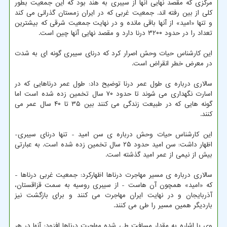
مرکزی که مقصد نهایی آنها از سیبری به هند بود که این جمعیت بطور
کلی از بین رفته اند. جمعیت غربی که در ایران زمستان گذرانی می کند
و تنها «امید» از آنها باقی مانده و در نهایت جمعیت شرقی که بیشترین
تعداد را در حدود ۳۲۰۰ درنا دارد و مقصد نهایی آنها چین است.
این کارشناس حیات وحش اصرار کرد که درنای سیبری گونه ای به شدت
در معرض خطر انقراض است.
سالاری درباره ی طول عمر درنا توضیح داد: طول عمر درناهایی که در
اسارت نگهداری می شوند تا حدود ۷۰ سال تخمین زده شده است اما
گونه هایی که در طبیعت زندگی می کنند بین ۳۵ تا ۴۰ سال عمر می
کنند.
این کارشناس حیات وحش درباره ی سن امید - تنها درنای سیبری-
اظهار داشت: سن امید حدود ۲۵ سال تخمین زده شده است. به عبارتی
بیش از نیمی از عمر امید گذشته است.
سالاری درباره ی مسیر مهاجرت درناها اظهارکرد: جمعیت غربی درناها -
که «امید» همچون آن هاست - از سیبری روسیه به سمت قزاقستان،
آذربایجان و در نهایت ایران مهاجرت می کنند و برای بازگشت نیز
باردیگر همین مسیر را طی می کنند.
وی با اشاره به مقدار مسافت طی شده مهاجرت درناها افزود: آنها در هر