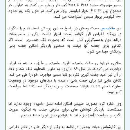
مسیر مهاجرت حدود ۶۰۰۰ تا ۷۰۰۰ کیلومتر را طی می کنند. به عبارتی در
مجموع بین ۱۲ تا ۱۴ هزار کیلومتر پرواز می کنند. در طول یک روز حدود
۸۰۰ کیلومتر پرواز سپس استراحت می کنند.
این
متخصص
حیات وحش در پاسخ به این پرسش ایسنا که چرا اینگونه
در پرتگاه انقراض قرار گرفته است، اظهار داشت: یکی از خصوصیات
درناها نوع همسرگزینی شان است که بصورت تک همسری است. اگر
اتفاقی برای جفت آنها بیفتد به سختی باردیگر امکان جفت یابی
برایشان مهیا می شود.
سالاری درباره ی جفت «امید» افزود: «امید» و «آرزو» با هم به ایران
مهاجرت می کردند. در سال ۸۶ «آرزو» به دلیلی نامعلوم تلف شد و بعد
از آن نیز امید جفت گیری نکرد و تنها مسیر مهاجرت خودرا طی می کند.
تلاش هایی نیز برای جفت یابی «امید» با درناهای موجود در وضعیت
اسارت انجام شد تا بتوانند جمعیت او را باردیگر احیا کنند اما موفقیت
آمیز نبود.
وی اشاره کرد: بصورت طبیعی امکان ادامه نسل «امید» وجود ندارد اما
ممکنست باردیگر کوشش های برای معرفی جفت به اینگونه صورت
بگیرد و موفقیت آمیز نیز باشد تا بتوانیم نسل او را حفظ نماییم.
این کارشناس حیات وحش در ادامه به یکی از دیگر علل در خطر انقراض