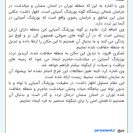
وی با اشاره به این که منطقه توران در استان سمنان و میاندشت در
خراسان شمالی زیستگاه گونه یوزپلنگ آسیایی است، اظهار داشت: مکانی
میان این مناطق و خراسان رضوی واقع است که یوزپلنگ آسیایی در
آنجا نیز تردد دارد.
وی اضافه کرد: علاوه بر گونه یوزپلنگ آسیایی این منطقه دارای ارزش
زیستی است که در آن گونه های حیوانی همچون کل، بز و قوچ نیز
زندگی می کنند و ما بدنبال آن هستیم تا این مکان را ارتقا داده و تبدیل
به منطقه حفاظت شده نماییم.
لشکری افزود: با تبدیل این مکان به منطقه حفاظت شده، کریدور تردد
یوزپلنگ آسیایی در میاندشت-جاجرم ایجاد می شود که زمینه های
مراقبت و صیانت از اینگونه بیشتر فراهم خواهد شد.
وی اشاره کرد: البته هنوز مطالعات این طرح انجام نشده اما پیشنهاد آن
به سازمان حفاظت محیط زیست ارائه شده است.
این مقام مسئول اظهار داشت: در حقیقت یوزپلنگ آسیایی با توله و یا
بدون توله بین پناهگاه حیات وحش میاندشت جاجرم و منطقه حفاظت
شده توران در استان سمنان درحال تردد و گذر است و بدنبال آن
هستیم تا فضای امنی را برای اینگونه منحصر به فرد ایجاد نماییم.
منبع:
persianwet.ir