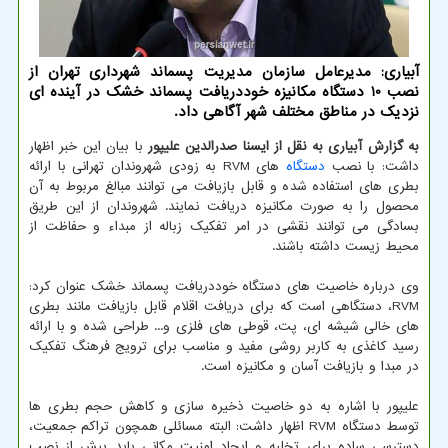
آبیاری: مدیرعامل سازمان مدیریت پسماند شهرداری تهران از
نصب 10 دستگاه مكانیزه خوددریافت پسماند خشك در آینده ای
نزدیك در مناطق مختلف شهر آگاهی داد.
به گزارش آبیاری به نقل از ایسنا صدرالدین علیپور
با بیان این خبر اظهار
داشت: با نصب
دستگاه
های RVM به زودی شهروندان تهرانی با ارائه
بطری های استفاده شده و قابل بازیافت می توانند مبالغ مربوط به آن
محصول را به صورت مکانیزه دریافت نمایند. شهروندان از این طریق
بسادگی می توانند نقشی در امر تفکیک زباله از مبداء و حفاظت از
محیط زیست داشته باشند.
وی درباره خاصیت های دستگاه خوددریافت پسماند خشک عنوان کرد:
RVM، دستگاهی است که برای دریافت اقلام قابل بازیافت مانند بطری
های خالی شیشه ای، پت، قوطی های فلزی و... طراحی شده و با ارائه
رسید کاغذی به کاربر روشی مفید و مناسب برای ترویج فرهنگ تفکیک
در مبدا و بازیافت آسان و مکانیزه است.
علیپور با اشاره به دو خاصیت ذخیره سازی و کاهش حجم بطری ها
توسط دستگاه RVM اظهار داشت: البته مسائلی همچون تراکم جمعیت،
دسترسی ساده برای تخلیه و ایجاد امنیت مکانی باید پیش از نصب