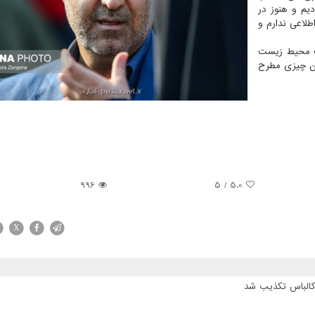
دیم و هنوز در
لاعی ندارم و
ظت محیط زیست
نین چیزی مطرح
996
/ 5
5.0
X
 کالباس تکذیب شد