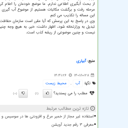
از بحث آبگیری اطلاعی ندارم. ما موضع خودمان را اعلام کر
مرحله رفت و برگشت مکاتبات هستیم. از موضوع آب گیری اط
این مساله را تکذیب می کنم.
وی در پاسخ به این پرسش که آیا مقرر است سازمان حفا
تبدیل به وزارتخانه شود، اظهار داشت: خیر. به هیچ وجه چ
نیست و چنین موضوعی از ریشه کذب است.
منبع:
آبیاری
14:41:26
1401/10/28
تگها:
آب
,
محیط زیست
مطلب را می پسندید؟
(0)
(1)
تازه ترین مطالب مرتبط
استفاده غیر مجاز از خمیر مرغ و افزودنی ها در سوسیس و
معرفی ۳ رقم جدید آویشن