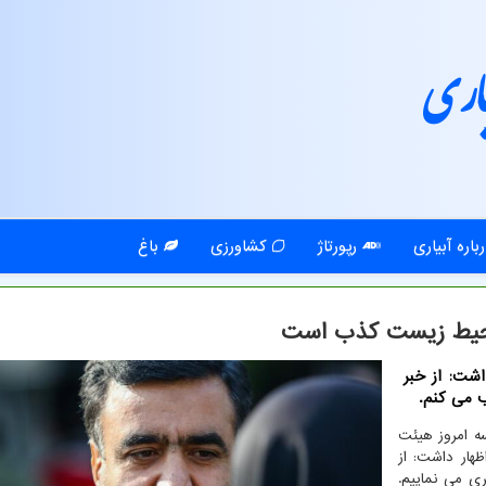
اری
باره آبیاری
رپورتاژ
کشاورزی
باغ
محیط زیست کذب است
شت: از خبر
ب می کنم.
سه امروز هیئت
ار داشت: از
ری می نماییم.