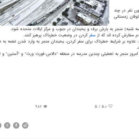
ه نقل از ایسنا، هم اکنون حدود ۳۸ میلیون نفر در چند
وفان زمستانی
ه شنبه) منجر به بارش برف و یخبندان در جنوب و مرکز ایالات متحده شود.
م سفارش کرده اند که از
سفر
کردن در وضعیت خطرناک پرهیز کنند.
علاوه بر شرایط خطرناک برای سفر کردن، یخبندان منجر به وارد شدن لطمه به د
.
مروز منجر به تعطیلی چندین مدرسه در منطقه "دالاس-فورث ورث" و "آستین" و 
982
/ 5
5.0
X