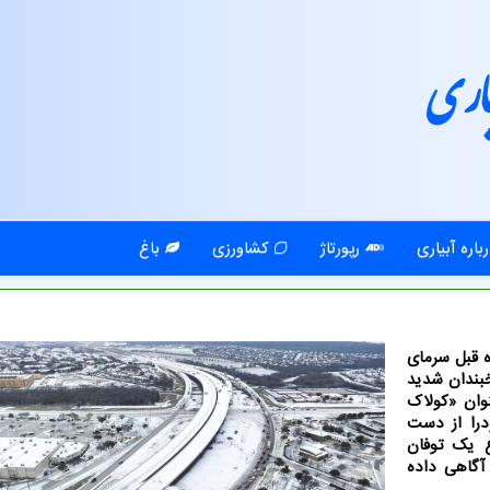
اری
باره آبیاری
رپورتاژ
کشاورزی
باغ
ه قبل سرمای
بندان شدید
وان «کولاک
ودرا از دست
ع یک توفان
آگاهی داده