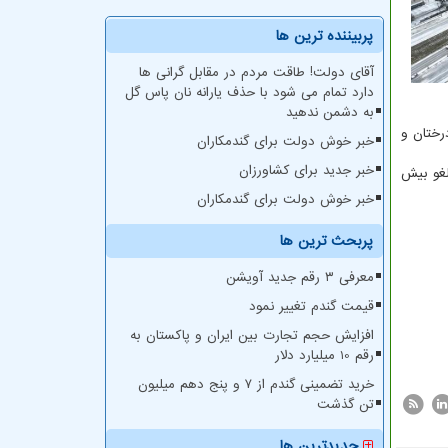
پربیننده ترین ها
آقای دولت! طاقت مردم در مقابل گرانی ها
دارد تمام می شود با حذف یارانه نان پاس گل
به دشمن ندهید
رختان و
خبر خوش دولت برای گندمکاران
خبر جدید برای کشاورزان
لغو بیش
خبر خوش دولت برای گندمکاران
پربحث ترین ها
معرفی ۳ رقم جدید آویشن
قیمت گندم تغییر نمود
افزایش حجم تجارت بین ایران و پاکستان به
رقم 10 میلیارد دلار
خرید تضمینی گندم از ۷ و پنج دهم میلیون
تن گذشت
جدیدترین ها