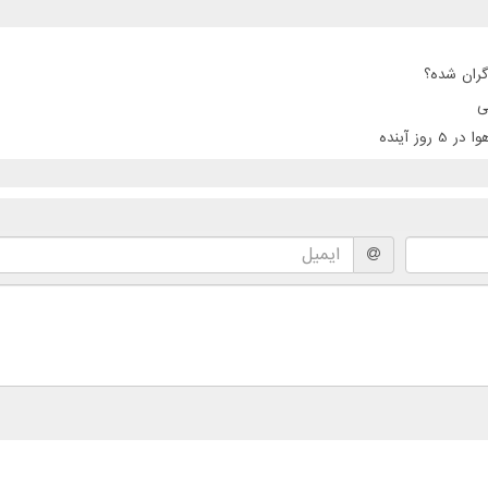
گران شده؟
ی
 آینده