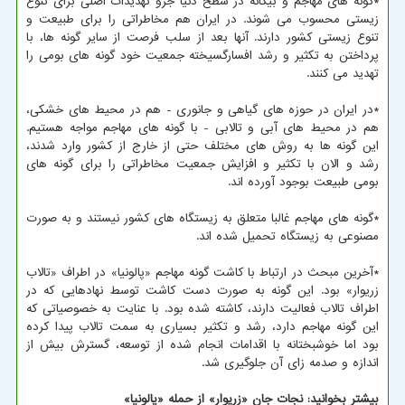
*گونه های مهاجم و بیگانه در سطح دنیا جزو تهدیدات اصلی برای تنوع
زیستی محسوب می شوند. در ایران هم مخاطراتی را برای طبیعت و
تنوع زیستی کشور دارند. آنها بعد از سلب فرصت از سایر گونه ها، با
پرداختن به تکثیر و رشد افسارگسیخته جمعیت خود گونه های بومی را
تهدید می کنند.
*در ایران در حوزه های گیاهی و جانوری - هم در محیط های خشکی،
هم در محیط های آبی و تالابی - با گونه های مهاجم مواجه هستیم.
این گونه ها به روش های مختلف حتی از خارج از کشور وارد شدند،
رشد و الان با تکثیر و افزایش جمعیت مخاطراتی را برای گونه های
بومی طبیعت بوجود آورده اند.
*گونه های مهاجم غالبا متعلق به زیستگاه های کشور نیستند و به صورت
مصنوعی به زیستگاه تحمیل شده اند.
*آخرین مبحث در ارتباط با کاشت گونه مهاجم «پالونیا» در اطراف «تالاب
زریوار» بود. این گونه به صورت دست کاشت توسط نهادهایی که در
اطراف تالاب فعالیت دارند، کاشته شده بود. با عنایت به خصوصیاتی که
این گونه مهاجم دارد، رشد و تکثیر بسیاری به سمت تالاب پیدا کرده
بود اما خوشبختانه با اقدامات انجام شده از توسعه، گسترش بیش از
اندازه و صدمه زای آن جلوگیری شد.
بیشتر بخوانید: نجات جان «زریوار» از حمله «پالونیا»