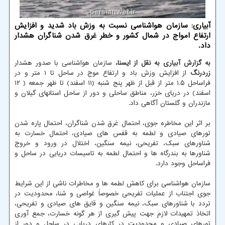
آبیاری: سازمان هواشناسی نسبت به وزش باد شدید و افزایش
ارتفاع امواج در شمال کشور و خطر غرق شدن شناگران هشدار
داد.
به گزارش آبیاری به نقل از ایسنا،
سازمان هواشناسی با صدور هشدار
زردرنگ
از افزایش وزش باد و ارتفاع موج در ساحل تا ۱ متر و در
فراساحل ۱.۵ متر از قبل از ظهر پنج شنبه (۱۱ اسفند) تا ظهر جمعه ( ۱۲
اسفند) در دریای خزر، مناطق ساحلی و دور از ساحل استانهای گیلان و
مازندران و گلستان آگاهی داد.
بر اثر این مخاطره جوی، احتمال غرق شدن شناگران، احتمال پاره شدن
تورهای صیادی و لطمه به قفس های صیادی، احتمال خسارت به
شناورهای سبک، تفریحی، نیمه سنگین، اختلال در ورود و خروج
شناورها به بندرگاه ها و احتمال لطمه به تاسیسات دریایی در ساحل و
فراساحل وجود دارد.
سازمان هواشناسی برای کاهش لطمه ها و مخاطرات ناشی از این شرایط
جوی اجتناب از عملیات تفریحی خصوصاً غواصی و شنا، محدودیت در
تردد با شناورهای سبک، نیمه سنگین و قایق های صیادی و تفریحی،
اتخاذ تمهیدات لازم جهت پیش گیری از هر گونه خسارت، جمع آوری
تورهای صیادی و محدودیت در کارهای دریایی در ساحل و دور از