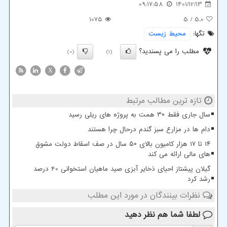
09:17:58
1401/12/13
1075
/ 5
5.0
تگها:
محیط زیست
مطلب را می پسندید؟
(0)
(1)
X
تازه ترین مطالب مرتبط
سال جاری فقط ۳۰ همت به پروژه های ریلی رسید
دام ها در مزارع سبز گندم درحال چرا هستند
۱۴ تا ۱۷ هزار کامیون بالای ۵۰ سال در صف اسقاط دولت مشوق
های مالی ارائه می کند
گیلان پیشتاز احیای ذخایر آبزی صید ماهیان استخوانی 40 درصد
رشد کرد
نظرات بینندگان در مورد این مطلب
لطفا شما هم
نظر دهید