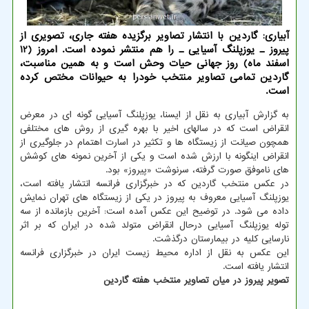
آبیاری: گاردین با انتشار تصاویر برگزیده هفته جاری، تصویری از
پیروز ـ یوزپلنگ آسیایی ـ را هم منتشر نموده است. امروز (12
اسفند ماه) روز جهانی حیات وحش است و به همین مناسبت،
گاردین تمامی تصاویر منتخب خودرا به حیوانات مختص کرده
است.
به گزارش آبیاری به نقل از ایسنا، یوزپلنگ آسیایی گونه ای در معرض
انقراض است که در سالهای اخیر با بهره گیری از روش های مختلفی
همچون صیانت از زیستگاه ها و تکثیر در اسارت اهتمام در جلوگیری از
انقراض اینگونه با ارزش شده است و یکی از آخرین نمونه های کوشش
های ناموفق صورت گرفته، سرنوشت «پیروز» بود.
در عکس منتخب گاردین که در خبرگزاری فرانسه انتشار یافته است،
یوزپلنگ آسیایی معروف به پیروز در یکی از زیستگاه های تهران نمایش
داده می شود. در توضیح این عکس آمده است: آخرین بازمانده از سه
توله یوزپلنگ آسیایی درحال انقراض متولد شده در ایران که بر اثر
نارسایی کلیه در بیمارستان درگذشت.
این عکس به نقل از اداره محیط زیست ایران در خبرگزاری فرانسه
انتشار یافته است.
تصویر پیروز در میان تصاویر منتخب هفته گاردین