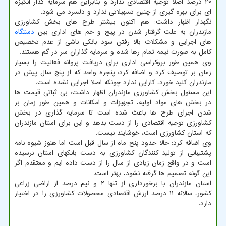
۲۰ درصد اصلا توجیه اقتصادی ندارد و بنابراین هم سرمایه گذار انگیزه
ای برای بهره گیری از چنین تسهیلاتی ندارد و دلسرد می شود.
نگهدار اظهار داشت: هم اکنون بیشتر طرح های بخش کشاورزی
مازندران به علت گرفتار شدن در پیج و خم های اداری بین
دستگاه
های اجرایی و مشکلات بالا رفتن سود بانکی ناشی از عدم تخصیص
کامل به صورت نیمه تمام رها شده و سرمایه گذاران سر در گم هستند.
وی همین طور بروکراسی اداری برای دریافت پروانه فعالیت را بسیار
زمان بر توصیف کرد و اضافه کرد: پنجره واحد که از پنج سال پیش در
مازندران کلید خورد، کارایی ندارد چونکه اصلا اجرایی نشده است.
این مسئول بخش کشاورزی مازندران اظهار داشت: بی ثباتی قیمت ها
در بخش های مواد اولیه، تجهیزات و امکانات و همین طور زمان بر
شدن اجرای طرح ها باعث شده است تا سرمایه گذاری در بخش
کشاورزی توجیه اقتصادی را از دست بدهد و این برای استان مازندران
که استان کشاورزی است، خوشایند نیست.
وی اضافه کرد: حالا حدود پنج ماه از سال قبل است اما هنوز شیوه نامه
پشتیبانی از تولید کنندگان کشاورزی به دست بانکهای استان نرسیده
است و در واقع زمان زیادی از سال را از دست داده ایم و معتقدم اگر
این گونه تصمیم ها گرفته نشود، بهتر است.
استان مازندران با برخورداری از تنها ۲ و نیم درصد از اراضی زراعی
کشور، سالانه ۱۱ درصد ارزش اقتصادی محصولات کشاورزی را در اختیار
دارد.