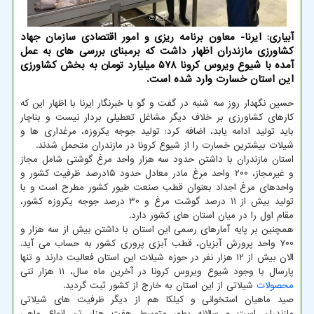
آبیاری: ایرنا- معاون برنامه ریزی و امور اقتصادی سازمان جهاد
كشاورزی مازندران اظهار داشت كه برمبنای بررسی های به عمل
آمده با شیوع ویروس كرونا 578 میلیارد تومان به بخش كشاورزی
این استان خسارت وارد شده است.
حسین نگهدار روز سه شنبه در گفت و گو با خبرنگار ایرنا با اظهار این که
کارهای کشاورزی بر خلاف دیگر مشاغل تعطیلی بردار نیست و بناچار
باید تولید ادامه یابد، اضافه کرد: تولید جوجه یکروزه، مرغداری ها و
شیلات بیشترین خسارت را از شیوع کرونا در مازندران متحمل شدند.
استان مازندران با داشتن حدود سه هزار واحد مرغ گوشتی شامل مجاز
و غیرمجاز، ۲۰۰ واحد مرغ مادر معادل حدود ۱۵درصد ظرفیت کشور و
واحدهای مرغ اجداد بعنوان قطب صنعت طیور کشور مطرح است و با
تولید بیش از ۱۱ درصد گوشت مرغ و ۳۰ درصد جوجه یکروزه کشور،
مقام اول را در میان استان های کشور دارد.
همچنین بر پایه آمارهای رسمی این استان با داشتن بیش از سه هزار و
۷۰۰ واحد پرورش آبزیان، قطب آبزی پروری کشور به حساب می آید.
الان بیش از ۱۲ هزار نفر در حوزه شیلات این استان فعالیت دارند و تنها
پارسال با وجود شیوع ویروس کرونا در آخرین ماه سال، ۱۱ هزار تنی
محصولات
شیلاتی از این استان به خارج از کشور ثبت گردید.
صید ماهیان استخوانی و کیلکا هم از دیگر ظرفیت های شیلاتی
مازندران است و سالانه بطور متوسط هفت هزار تن انواع ماهی