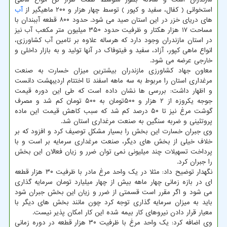
استخوانی ( کفال، سفید و کپور ) توسط چهار هزار و ۲۰۰ ماهیگیر از
آب
های دریای خزر در این استان صید می شود. حدود ۸۰۰ قطعه آببندان با
مساحت ۱۷ هزار هکتار و ظرفیت حدود ۳۵۰ میلیون متر مکعب آب نیز
در استان مازندران وجود دارد که هرساله علاوه بر تامین آب کشاورزی،
انواع ماهی کپور، آزاد، سفید و فیتوفاک در آنها تولید و به بازار داخلی و
خارجی عرضه می شود.
معاون جهاد کشاورزی مازندران بیشترین میزان خسارت به صنعت
مرغداری استان را مربوط به سه ماهه اسفند تا اختتام اردیبهشت دانست
و اظهار داشت: بررسی ها نشان داده است که طی این دوره قیمت
جوجه یکروزه از ۲ هزار و ۵۰۰تومان به ۵۰۰ تومان کم شد و مصرف
گوشت مرغ نیز تا ۵۰ درصد کم شد که سبب کاهش قیمت این ماده
پروتئینی و ضربه سنگین به صنعت مرغداری استان شد.
وی جبران خسارت این بخش را بسیار مشکل توصیف کرد و افزود که بر
خلاف خیلی از بخش های دیگر، صنعت مرغداری سرمایه بر است و با
پرداخت تسهیلات چند میلیونی نمی توان ضرر و زیان فعالان این بخش
را جبران کرد.
نگهدار توضیح داد: مثلا در یک واحد مرغ مادر با ظرفیت ۳۰ هزار قطعه
ای در بازه زمانی چهار ماهه بیش از چهار میلیارد تومان سرمایه گذاری
می شود و اگر مقرر است قسمتی از ضرر و زیان این بخش جبران شود
باید به میزان سرمایه گذاری توجه کرد چون مانند بخش های دیگر با
معیار قرار دادن نیروهای کار بیمه شده این کار امکان پذیر نیست.
وی اضافه کرد: یک واحد مرغ با ظرفیت ۳۰ هزار قطعه در دوره زمانی