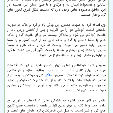
بیابانی و همجواربا استان قم و مرکزی و یا حتی استان البرز هستند. در
این مناطق محدوده هایی وجود دارد که مستعد شکل گیری کانون های
گرد و غبار هستند.
وی اضافه کرد: به صورت معمول این وزش باد و گرد و خاک به صورت
مقطعی غلظت آلودگی هوا را می افزایند و پس از کاهش وزش باد، از
غلظت آنها کم می شود و ماندگار نیستند. در واقع تفاوت گرد و خاک
های با منشأ داخلی با گرد و خاک هایی که از غرب کشور و با منشا
خارجی وارد کشور می شوند، اینست که گرد و خاک های با منشأ
خارجی با مدت زمان بیشتری منطقه را تحت تأثیر قرار می دهند اما گرد
و غبارهای داخلی زودتر از منطقه خارج می شوند.
مدیرکل اداره هواشناسی استان تهران ضمن تاکید بر این که اقدامات
مورد نیاز برای کنترل گرد و غبار در حوزه وظایف سازمان هواشناسی
نیست، سفارش کرد: اقداماتی همچون
جنگل
کاری، درختکاری و هر نوع
اقدامی که بتواند خاک را تثبیت کند و از بلند شدن خاک جلوگیری نماید
همچون راهکارهای مناسب می باشد و میتوان به درختکاری بعنوان
نمونه مناسب تری اشاره نمود.
غلامی در انتها ضمن اشاره به بارندگی هایی که تابحال در تهران رخ
داده است و با تکیه بر موثر بودن آنها در رابطه با وضعیت فعلی کانون
های گرد و غبار نسبت به سال قبل خاطرنشان کرد: بارش های اسفند و