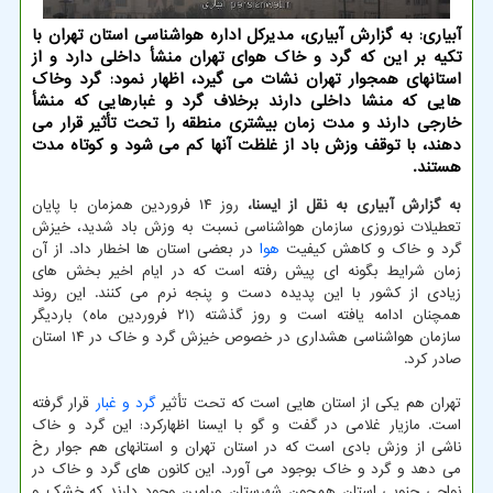
آبیاری: به گزارش آبیاری، مدیرکل اداره هواشناسی استان تهران با
تکیه بر این که گرد و خاک هوای تهران منشأ داخلی دارد و از
استانهای همجوار تهران نشات می گیرد، اظهار نمود: گرد وخاک
هایی که منشا داخلی دارند برخلاف گرد و غبارهایی که منشأ
خارجی دارند و مدت زمان بیشتری منطقه را تحت تأثیر قرار می
دهند، با توقف وزش باد از غلظت آنها کم می شود و کوتاه مدت
هستند.
به گزارش آبیاری به نقل از ایسنا،
روز ۱۴ فروردین همزمان با پایان
تعطیلات نوروزی سازمان هواشناسی نسبت به وزش باد شدید، خیزش
گرد و خاک و کاهش کیفیت
هوا
در بعضی استان ها اخطار داد. از آن
زمان شرایط بگونه ای پیش رفته است که در ایام اخیر بخش های
زیادی از کشور با این پدیده دست و پنجه نرم می کنند. این روند
همچنان ادامه یافته است و روز گذشته (۲۱ فروردین ماه) باردیگر
سازمان هواشناسی هشداری در خصوص خیزش گرد و خاک در ۱۴ استان
صادر کرد.
تهران هم یکی از استان هایی است که تحت تأثیر
گرد و غبار
قرار گرفته
است. مازیار غلامی در گفت و گو با ایسنا اظهارکرد: این گرد و خاک
ناشی از وزش بادی است که در استان تهران و استانهای هم جوار رخ
می دهد و گرد و خاک بوجود می آورد. این کانون های گرد و خاک در
نواحی جنوبی استان همچون شهرستان ورامین وجود دارند که خشک و