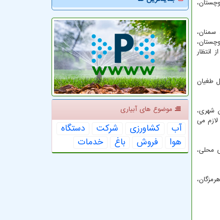
 بلوچستان،
س، سمنان،
 سیستان و بلوچستان،
ز انتظار
ل طغیان
موضوع های آبیاری
ن شهری،
لازم می
آب
كشاورزی
شركت
دستگاه
هوا
فروش
باغ
خدمات
ی محلی،
ال هرمزگان،