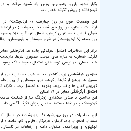
رگبار شدید باران، رعدوبرق، وزش باد شدید موقت و در
گردوخاک و ریزش تگرگ اخطار داد.
این وضعیت جوی در روز چهارشنبه (۶ 
ارتفاعات سمنان، در روز پنج شنبه (۷ اردیبهش
شرقی فارس، نیمه غربی کرمان، شمال هرمزگان، یزد و جنوب
روز جمعه (۸ اردیبهشت) در شرق سیستان و بلوچستان، ارتفاعات کرمان، نیمه شرقی یزد و شمال شرق سمنان مورد انتظار است.
براثر این مخاطرات احتمال لغزندگی جاده ها، آبگرفتگی مع
تگرگ، خسارت به سازه های موقت همچون بنرها، داربست ها
خاک محلی، در نواحی کوهستانی احتمال سقوط سنگ وجود دا
سازمان هواشناسی برای کاهش صدمه های احتمالی ناشی از ا
مسیل ها، پرهیز از کارهای کوهنوردی، خودداری از چرای دام 
لایروبی کانال ها و آب روها، باتوجه به احتمال رخداد تگر
احتمال آبگرفتگی معابر در ۲۶ استان
این سازمان با صدور هشداری
زردرنگ
نیز از فعالیت ساما
گردوخاک و در نقاط مستعد احتمال ریزش تگرگ آگاهی داد.
این مخاطرات در روز چهارشنبه (
کهگیلویه و بویراحمد، اصفهان، دامنه و ارتفاعات در گلستا