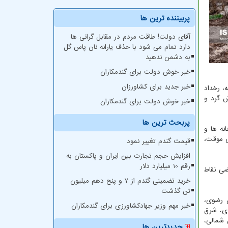
پربیننده ترین ها
آقای دولت! طاقت مردم در مقابل گرانی ها
دارد تمام می شود با حذف یارانه نان پاس گل
به دشمن ندهید
خبر خوش دولت برای گندمکاران
خبر جدید برای کشاورزان
، رخداد
ش گرد و
خبر خوش دولت برای گندمکاران
پربحث ترین ها
نه ها و
ی موقت،
قیمت گندم تغییر نمود
افزایش حجم تجارت بین ایران و پاکستان به
رقم 10 میلیارد دلار
ضی نقاط
خرید تضمینی گندم از ۷ و پنج دهم میلیون
تن گذشت
سان رضوی،
خبر مهم وزیر جهادکشاورزی برای گندمکاران
 در چهارمحال و بختیاری، شرق
 شمالی،
جدیدترین ها