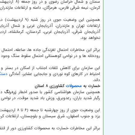
سمنان و شمال
کرمان، نیمه شرقی فارس، هرمزگان، دامنه و ارتفاعات مازندران، 
همچنین این وضعیت ج
آذربایجان شرقی، آذربایجان غربی، کردستان، کرمانشاه، اردبیل
نخواهد بود.
براثر این مخاطرات احتمال لغزندگی جاده ها، صاعقه، احتما
رودخانه ها و در نواحی کوهستانی احتمال سقوط سنگ وجود د
این سازمان برای کاهش تلفات اجتناب از اسکان در بستر و 
احتیاط در کارهای کوه نوردی و جابجایی عشایر، آمادگی
دستگ
داند.
خسارت به
محصولات
کشاورزی ۸ استان
همچنین سازمان هواشناسی کشور با صدور اخطار
زردرنگ
دی
رگبار شدید باران، رعدوبرق، وزش باد شدید موقت، در نواحی
این وضعیت جوی 
یزد و جنوب اصفهان، شرق سیستان و بلوچستان، ارتفاعات کر
براثر این مخاطرات خسارت به محصولات کشاورزی دور از انتظا