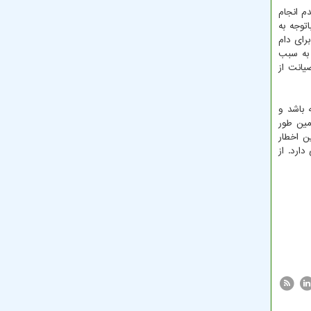
م انجام
توجه به
رای دام
 به سبب
یانت از
 باشد و
مین طور
ن اخطار
ارد. از