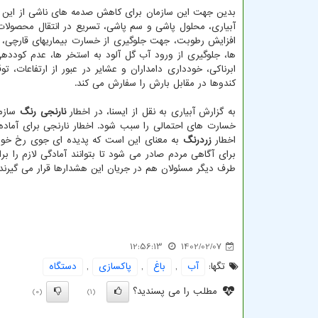
بدین جهت این سازمان برای کاهش صدمه های ناشی از این 
آبیاری، محلول پاشی و سم پاشی، تسریع در انتقال محصولات
افزایش رطوبت، جهت جلوگیری از خسارت بیماریهای قارچی، بس
ها، جلوگیری از ورود آب گل آلود به استخر ها، عدم کود
ابرناکی، خودداری دامداران و عشایر در عبور از ارتفاعات، 
کندوها در مقابل بارش را سفارش می کند.
به گزارش آبیاری به نقل از ایسنا، در اخطار
نارنجی رنگ
سازم
خسارت های احتمالی را سبب شود. اخطار نارنجی برای آماد
اخطار
زردرنگ
به معنای این است که پدیده ای جوی رخ خواهد
برای آگاهی مردم صادر می شود تا بتوانند آمادگی لازم را 
طرف دیگر مسئولان هم در جریان این هشدارها قرار می گیرند تا
12:56:13
1402/02/07
تگها:
آب
,
باغ
,
پاكسازی
,
دستگاه
مطلب را می پسندید؟
(0)
(1)