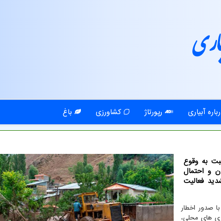
اری
باره آبیاری
رپورتاژ
کشاورزی
باغ
بت به وقوع
حتمال آبگرفتگی معابر در ۲۶ استان و احتمال
ستان براثر تشدید فعالیت
ا صدور اخطار
اری های محلی،