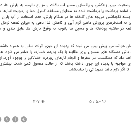
وضعیت جوی زهکشی و پاکسازی مسیر آب باغات و مزارع باتوجه به بارش ها، عد
 آماده برداشت یا برداشت شده به محلهای مسقف، کنترل دما و رطوبت انبارها با
ته نگهداشتن دریچه های گلخانه ها در هنگام بارش، عدم استفاده از آب باران ب
دهی به استخرهای پرورش ماهی گرم آبی و کاهش غذا دهی به میزان نصف نرمال
توقف در حاشیه رودخانه‏ ها و مسیل‏ ها باتوجه به وقوع بارش ها‏، عایق بندی و ص
ان هواشناسی پیش بینی می شود که پدیده ای جوی اثرات منفی به همراه داشته
ه باش دستگاه های مسئول برای مقابله با یک پدیده خسارت زا صادر می شود. ه
 داد که ممکنست در سفرها و انجام کارهای روزمره اختلالاتی را بوجود آورد. ای
برای مواجهه با پدیده ای جوی داشته باشند که از حالت معمول کمی شدت بیشتری د
 اگر لازم باشد تمهیداتی را بیندیشند.
1127
/ 5
5.0
X