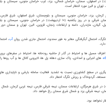
 خراسان رضوی و در روز جمعه (۸ اردیبهشت) در اصفهان، سمنان، خراسان شمالی، یزد، غرب خراسان جنوبی، سیستان و
تهران و البرز مورد انتظار است.
وی در روز شنبه (۹ اردیبهشت) در کرمان، یزد، خراسان جنوبی، سیستان و بلوچستان، شرق اصفهان، شرق فار
ارتفاعات تهران و مازندران، آذربایجان غربی و شمال آذربایجان شرقی و در روز یکشنبه (۱۰ اردیبهشت) در خراسان جنوبی،
، گیلان، مازندران، دامنه و ارتفاعات زنجان، قزوین، البرز، تهران و سمنان دور ا
ل تگرگ، احتمال آبگرفتگی معابر به طور محدود، احتمال جاری شدن روان
آب
، احتما
ارد.
اطراف مسیل ها و احتیاط در گذر از حاشیه رودخانه ها، احتیاط در سفرهای برو
اه
های اجرایی و امدادی، پاک سازی دهانه پل ها، لایروبی کانال ها و آب روها را 
گری در سطح کشاورزی نسبت به تشدید فعالیت سامانه بارشی و ناپایداری ها
 مستعد، گردوخاک و ریزش تگرگ اخطار داد.
از روز چهارشنبه تا جمعه (۶ تا ۸ اردیبهشت) در شرق هرمزگان، ارتفاعات سمنان، نیمه شرقی فارس، نیمه غربی کرمان، شم
مان، نیمه شرقی یزد و شمال شرق سمنان رخ خواهد داد.
ر نخواهد بود.