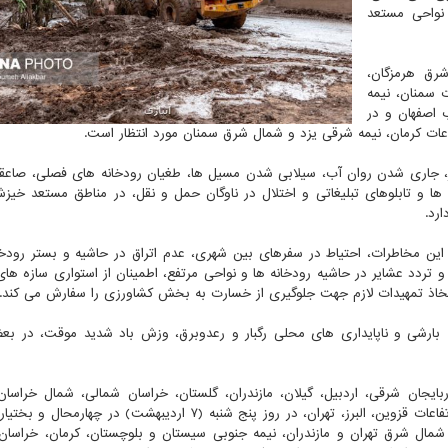
 نواحی مستعد
اردیبهشت) در شرق هرمزگان،
ت) در ارتفاعات سمنان، نیمه
 اصفهان و در
ابر، جاری شدن روان آب، سیلابی شدن مسیل ها، طغیان رودخانه های فصلی، صاعقه
 و تابلوهای تبلیغاتی و اختلال در ناوگان حمل و نقل، در مناطق مستعد خیز
رد.
ین مخاطرات، احتیاط در سفرهای بین شهری، عدم اتراق در حاشیه و بستر رودخا
و تردد عشایر در حاشیه رودخانه ها و نواحی مرتفع، اطمینان از استواری سازه ها
گ اتخاذ تمهیدات لازم جهت جلوگیری از خسارت به بخش کشاورزی را سفارش می کند.
نه بارشی و ناپایداری های محلی رگبار و رعدوبرق، وزش باد شدید موقت، در بع
۶ اردیبهشت) در شمال آذربایجان شرقی، اردبیل، گیلان، مازندران، گلستان، خراسان شمالی، شمال خرا
سمنان، اصفهان، یزد، کرمان، هرمزگان، فارس، قم، دامنه و ارتفاعات قزوین، البرز، تهران، در روز پنج شنبه (۷ اردیبهشت)
ن، شمال شرق تهران و مازندران، نیمه جنوبی سیستان و بلوچستان، کرمان، خراسان