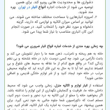
دشواری ها و محدودیت هایی روبرو کند. برای همین
توصیه می شود از خدمات اجاره
انواع
انبار
در تهران
بهره
مند شوید.
امروزه انبارهایی با مساحت مختلف ساخته می شوند. می
توانید بر اساس میزان اثاثیه و لوازمی که دارید، گزینه
دلخواه و مورد نظر خود را انتخاب کنید. در صورت انجام
این کار، انباری متناسب با نیاز شما پیدا می شود.
چه زمانی بهره مندی از خدمات اجاره انواع انبار ضروری می شود؟
خانه به هم ریخته و نامرتب، ذهن همه ما را دچار تشویش می کند و
باعث ناآرامی می شود. چه کسی دوست دارد در خانه شلخته و بی نظم
زندگی کند؟ در واقع هیچ کدام از ما علاقه به محیط های شلوغ و بی
انضباط نداریم. اما آیا تا به حال به این فکر کرده اید که چگونه محیطی
مرتب در خانه خود ایجاد کنید و از شر لوازم خانگی قدیمی و اضافی
خلاص شوید؟
استفاده از
انبار لوازم و اثاثیه منزل
، زمانی واجب می شود که محیط
داخلی خانه ما، ظرفیت و گنجایش نگهداری از این لوازم را نداشته باشد.
اگر بخواهید خانه را مملو از این اثاثیه به درد نخور و دست دوم کنید،
مسلم است که دکوراسیون شما جلوه جالبی به خود نمی گیرد. برای
همین پیشنهاد می شود نسبت به اجاره یک انبار اثاثیه، اقدام کنید. پس