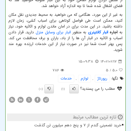
از منتقل کردن لوازم اضافی خود به این انبار متوجه خواهید شد که
فضای اشغال شده شما تا چه اندازه آزاد خواهد شد.
به غیر از این مورد، هنگامی که می خواهید به محیط جدیدی نقل مکان
کنید، ممکن است طی فواصل کوتاهی برای اسباب کشی، زمان لازم
داشته باشید. در این مدت برای در امان ماندن لوازم و اثاثیه خود، نیاز
به
اجاره
انبار کانتینری
به منظور
انبار برای وسایل منزل
دارید. قرار دادن
اسباب و اثاثیه در انبار آن ها را از باد، باران و برف محافظت می کند.
پس بهتر است شما نیز در صورت نیاز از این خدمات ارزنده بهره مند
شوید.
15:09:38
1402/02/17
786
/ 5
5.0
تگها:
رپورتاژ
,
لوازم
,
خدمات
مطلب را می پسندید؟
(0)
(1)
X
تازه ترین مطالب مرتبط
خرید تضمینی گندم از ۷ و پنج دهم میلیون تن گذشت