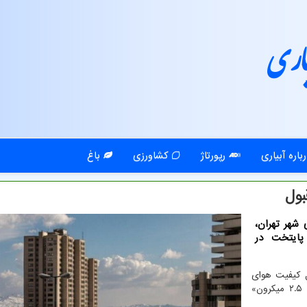
اری
باره آبیاری
رپورتاژ
کشاورزی
باغ
بول
 شهر تهران،
ی پایتخت در
ل کیفیت هوای
تهران، اکنون میانگین شاخص آلاینده «ذرات معلق کمتر از ۲.۵ میکرون»