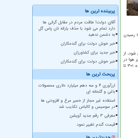
پربیننده ترین ها
آقای دولت! طاقت مردم در مقابل گرانی ها
دارد تمام می شود با حذف یارانه نان پاس گل
به دشمن ندهید
 باردیگر از ساعت ۱۷ با رسیدن
خبر خوش دولت برای گندمکاران
خبر جدید برای کشاورزان
 پاک تعریف می شود، از
قبول، سالم یا متوسط بوده و از محدوده ۱۰۱ تا ۱۵۰ هوا ناسالم برای گروههای حساس است. در بازه ۱۵۱ تا ۲۰۰ نیز هوا در
خبر خوش دولت برای گندمکاران
محدوده ناسالم برای همه گروه ها و از محدوده ۲۰۱ تا ۳۰۰ نیز هوا در محدوده بسیار ناسالم قرار می گیرد. بر طبق این دسته بندی در محدوده ۳۰۱ تا
پربحث ترین ها
ارزآوری ۴ و سه دهم میلیارد دلاری محصولات
باغی و گلخانه ای
استفاده غیر مجاز از خمیر مرغ و افزودنی ها
در سوسیس و کالباس تکذیب شد
معرفی ۳ رقم جدید آویشن
قیمت گندم تغییر نمود
جدیدترین ها