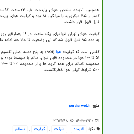
همچنین آلاینده شاخص هوای پا
کمتر از ۲.۵ میکرون» با میانگین ۸۱ بود و کی
قابل قبول قرار داشت.
کیفیت هوای تهران تنها برای یک ساعت در ۱۶ بعدازظهر روز جمعه (۲۹ اردیبهشت) برای گروههای حساس
به عدد ۹۵ قابل قبول شد که این وضعیت تا حالا هم ادامه داشته است.
گفتنی است که کیفیت
هوا
۵۰۰ شرایط کیفی هوا خطرناکست.
منبع:
persianwet.ir
23:21:48
1402/02/30
تگها:
آلاینده
,
شركت
,
كیفیت
,
ناسالم