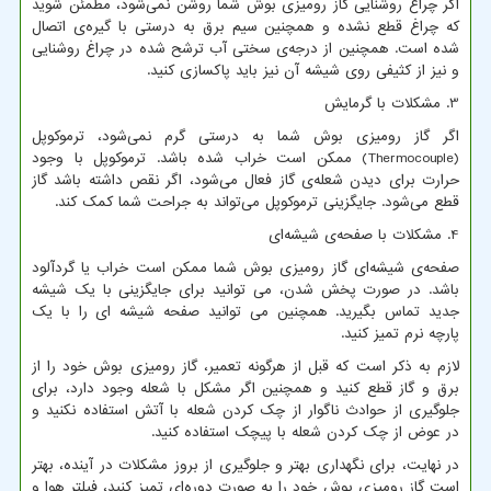
اگر چراغ روشنایی گاز رومیزی بوش شما روشن نمی‌شود، مطمئن شوید
که چراغ قطع نشده و همچنین سیم برق به درستی با گیره‌ی اتصال
شده است. همچنین از درجه‌ی سختی آب ترشح شده در چراغ روشنایی
و نیز از کثیفی روی شیشه آن نیز باید پاکسازی کنید.
3. مشکلات با گرمایش
اگر گاز رومیزی بوش شما به درستی گرم نمی‌شود، ترموکوپل
(
Thermocouple
) ممکن است خراب شده باشد. ترموکوپل با وجود
حرارت برای دیدن شعله‌ی گاز فعال می‌شود، اگر نقص داشته باشد گاز
قطع می‌شود. جایگزینی ترموکوپل می‌تواند به جراحت شما کمک کند.
4. مشکلات با صفحه‌ی شیشه‌ای
صفحه‌ی شیشه‌ای گاز رومیزی بوش شما ممکن است خراب یا گرد‌آلود
باشد. در صورت پخش شدن، می توانید برای جایگزینی با یک شیشه
جدید تماس بگیرید. همچنین می توانید صفحه شیشه ای را با یک
پارچه نرم تمیز کنید.
لازم به ذکر است که قبل از هرگونه تعمیر، گاز رومیزی بوش خود را از
برق و گاز قطع کنید و همچنین اگر مشکل با شعله وجود دارد، برای
جلوگیری از حوادث ناگوار از چک کردن شعله با آتش استفاده نکنید و
در عوض از چک کردن شعله با پیچک استفاده کنید.
در نهایت، برای نگهداری بهتر و جلوگیری از بروز مشکلات در آینده، بهتر
است گاز رومیزی بوش خود را به صورت دوره‌ای تمیز کنید، فیلتر هوا و