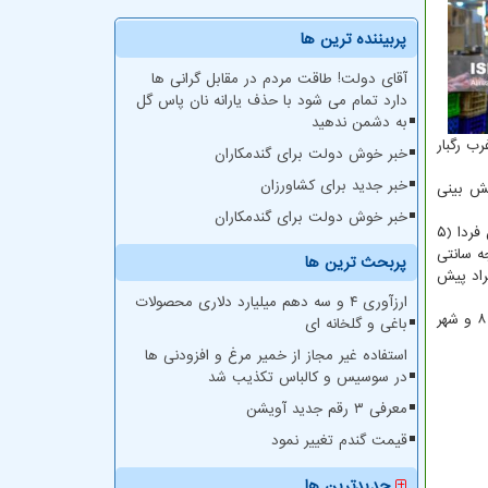
پربیننده ترین ها
آقای دولت! طاقت مردم در مقابل گرانی ها
دارد تمام می شود با حذف یارانه نان پاس گل
به دشمن ندهید
دوشنبه (۸ خردادماه) در شمال غرب رگبار
خبر خوش دولت برای گندمکاران
خبر جدید برای کشاورزان
یش بینی
خبر خوش دولت برای گندمکاران
رییس مرکز ملی پیش بینی و مدیریت بحران مخاطرات وضع هوا درباره ی وضعیت جوی تهران طی دو روز آینده نیز اظهار داشت: آسمان تهران فردا (۵
باد شدید با احتمال گرد و خاک به تدریج کاهش ابر با حداقل دمای ۲۴ و حداکثر دمای ۳۰ درجه سانتی
پربحث ترین ها
حداقل دمای ۲۲ و حداکثر دمای ۳۲ درجه سانتی گراد پیش
ارزآوری ۴ و سه دهم میلیارد دلاری محصولات
ضیائیان در آخر اظهار داشت: طی امروز و فردا (۴ و ۵ خردادماه) اهواز با دمای ۴۳ و ۴۴ درجه سانتی گراد گرمترین و ارومیه طی امروز با دمای ۸ و شهر
باغی و گلخانه ای
استفاده غیر مجاز از خمیر مرغ و افزودنی ها
در سوسیس و کالباس تکذیب شد
معرفی ۳ رقم جدید آویشن
قیمت گندم تغییر نمود
جدیدترین ها