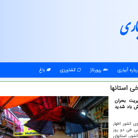
اری
باره آبیاری
رپورتاژ
کشاورزی
باغ
خی استانها
ریت بحران
زش باد شدید
وی کشور اظهار
سی طی دو روز
شور، استانهای