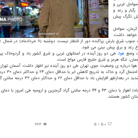
 سواحل غربی و
رگبار و رعد و
رش تگرگ پیش
ستان، کرمان، سواحل
 خواهد داشت.
یکشنبه (۷ اردیبهشت ماه) در ارتفاعات شمال غرب و ارتفاعات جنوب شرق بارش پراکنده دور از انتظار نیست. 
ع رعد و برق پیش بینی می شود.
ات وضع
هوا
، طی دو روز آینده در استانهای غربی و شرق کشور باد و گردوخاک پ
عمان، تنگه هرمز و شرق خلیج فارس مواج است.
خردادماه) ابری گاهی رگبار و رعد و برق و وزش 
گراد و در روز شنبه (۶ خردادماه) نیمه ابری گاهی وزش باد شدید در بعدازظهر افزایش باد با 
764
/ 5
5.0