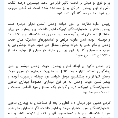
بز و قوچ و میش را تحت تاثیر قرار می دهد. بیشترین درصد تلفات
ناشی از این بیماری در کل و بز مشاهده شده است که گاهی موجب
می شود صد در صد گله آنها تلف شود.
رییس اداره نظارت بر امور حیات وحش استان تهران درباره منشا
بیماری طاعون نشخوارکنندگان کوچک اظهار داشت: این بیماری در ایران
بیشتر از دام های اهلی آلوده به این بیماری که واکسیناسیون نشده اند
و بوسیله آلوده شدن علوفه مرتعی و آبشخورهای مشترک میان حیات
وحش و دام اهلی به حیات وحش منتقل می شود. حیات وحش نیز به
سبب حساسیتی که به این بیماری دارند در خیلی از موارد بعد از
مبتلاشدن تلف می شوند.
وی ضمن تاکید بر اینکه کنترل بیماری حیات وحش بیشتر بر طبق
پیشگیری است، اظهار نمود: کنترل و مدیریت بیماری در میان حیات
وحش تنها از راه پیشگیری موفق خواهد بود چونکه درصورت آلوده و
بیمار شدن حیات وحش به هر نوع بیماری خصوصاً بیماری طاعون
نشخوارکنندگان کوچک، درمان آنها در یک سطح وسیع اقدامی سخت و
نا ممکن خواهد بود.
کرمی همین طور درمان دام اهلی را بعد از مبتلاشدن به بیماری طاعون
نشخوارکنندگان امری دشوار خواند و اظهار داشت: اگر دامداران دام های
خودرا واکسیناسیون یا واکسیناسیون آنها را تکمیل نکرده باشند و دام