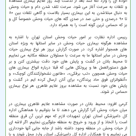
آلوده ای را وارد گله کنند بعد از گذشت چند روز علایم بیماری مشاهده
و تلفات به سرعت آغاز می شود. سرعت تلف شدن دام و حیات وحش
به دنبال مبتلاشدن به این بیماری بسیار بالاست و گاهی تلفات بین ۸۰
تا ۹۰ درصدی و حتی صد در صدی گله های حیات وحش خصوصاً کل و
بز که حساس ترین گونه است را به همراه دارد.
رییس اداره نظارت بر امور حیات وحش استان تهران با اشاره به
مشاهده هرگونه بیماری حیات وحش در سایر استانها به ویژه استان
های همجوار اشاره کرد: در صورت گزارش بروز هر نوع بیماری حیات
وحش در سایر استانها ما به سرعت با مسئولان منطقه مکاتبه می نماییم
تا محیط بانان در گشت و پایش های خود دقت بیشتری کنن و بر
طبق دستورالعمل ها و پروتکل هایی که قبلا درباره انواع بیماری های
حیات وحش همچون «تب برفکی»، «طاعون نشخوارکنندگان کوچک» و
«آنفلوانزای فوق حاد پرندگان» برای آنان ارسال کرده ایم در گشت و
پایش های خود نسبت به مشاهده بروز علایم ظاهری هر نوع بیماری
حساس تر شوند.
کرمی افزود: محیط بانان در صورت مشاهده علایم ظاهری بیماری در
میان حیات وحش آنرا گزارش می دهند تا ما بتوانیم با هماهنگی اداره
کل دامپزشکی استان تهران تمهیدات لازم که مهم ترین آن قرق منطقه
است را اتخاذ و از ورود و خروج به منطقه جلوگیری نماییم. اگر لاشه ای
از حیات وحش در منطقه وجود داشته باشد از جابه جایی آنها خودداری
می نماییم و تا همکاران اداره کل دامپزشکی استان وارد محل شوند و با