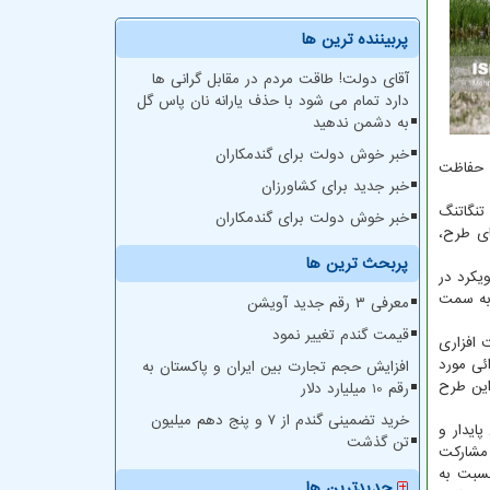
پربیننده ترین ها
آقای دولت! طاقت مردم در مقابل گرانی ها
دارد تمام می شود با حذف یارانه نان پاس گل
به دشمن ندهید
خبر خوش دولت برای گندمکاران
ل حفاظت
خبر جدید برای کشاورزان
 تنگاتنگ
خبر خوش دولت برای گندمکاران
ی طرح،
پربحث ترین ها
یکرد در
 به سمت
معرفی ۳ رقم جدید آویشن
قیمت گندم تغییر نمود
 افزاری
ئی مورد
افزایش حجم تجارت بین ایران و پاکستان به
این طرح
رقم 10 میلیارد دلار
خرید تضمینی گندم از ۷ و پنج دهم میلیون
ایدار و
تن گذشت
 مشارکت
نسبت به
جدیدترین ها