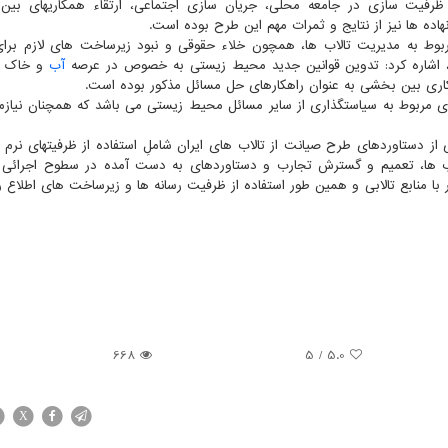
فیت سازی در جامعه محلی، جریان سازی اجتماعی، ارتقاء همکاریهای بین
نهاده ها نیز از نتایج و ثمرات مهم این طرح بوده است.
وط به مدیریت تالاب ها، همچون خلاء حقوقی و نبود زیرساخت های لازم برا
 اشاره کرد: تدوین قوانین جدید محیط زیستی به خصوص در عرصه
آب
و خاک و
کاری بین بخشی به عنوان راهکارهای حل مسائل مذکور بوده است.
ربوط به سیاستگذاری از سایر مسائل محیط زیستی می باشد که همچنان نیازمن
ز دستاوردهای طرح صیانت از تالاب های ایران شاملِ استفاده از ظرفیتهای نرم ا
اب ها، تعمیم و گسترش تجارب و دستاوردهای به دست آمده در سطوح اجرائی
با منابع تالابی و همین طور استفاده از ظرفیت رسانه ها و زیرساخت های اطلاع ر
668
/ 5
5.0
X