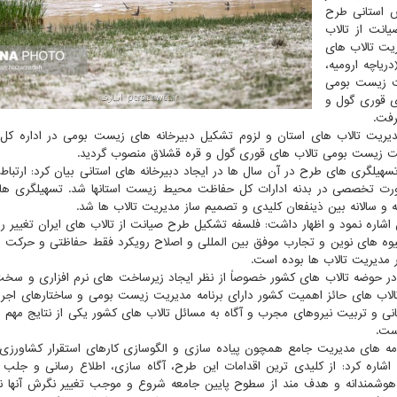
 استانی طرح
انت از تالاب
ریت تالاب های
ریاچه ارومیه،
یت زیست بومی
ی قوری گول و
رفت.
 مدیریت تالاب های استان و لزوم تشکیل دبیرخانه های زیست بومی در اداره ک
یت زیست بومی تالاب های قوری گول و قره قشلاق منصوب گردید.
 تسهیلگری های طرح در آن سال ها در ایجاد دبیرخانه های استانی بیان کرد: ارتباط
رت تخصصی در بدنه ادارات کل حفاظت محیط زیست استانها شد. تسهیلگری ها
الانه بین ذینفعان کلیدی و تصمیم ساز مدیریت تالاب ها شد.
 اشاره نمود و اظهار داشت: فلسفه تشکیل طرح صیانت از تالاب های ایران تغییر رو
شیوه های نوین و تجارب موفق بین المللی و اصلاح رویکرد فقط حفاظتی و حرکت
 مدیریت تالاب ها بوده است.
ی در حوضه تالاب های کشور خصوصاً از نظر ایجاد زیرساخت های نرم افزاری و سخت
تالاب های حائز اهمیت کشور دارای برنامه مدیریت زیست بومی و ساختارهای اجرا
انی و تربیت نیروهای مجرب و آگاه به مسائل تالاب های کشور یکی از نتایج مهم 
ست.
ه های مدیریت جامع همچون پیاده سازی و الگوسازی کارهای استقرار کشاورزی پ
 اشاره کرد: از کلیدی ترین اقدامات این طرح، آگاه سازی، اطلاع رسانی و جلب
وشمندانه و هدف مند از سطوح پایین جامعه شروع و موجب تغییر نگرش آنها 