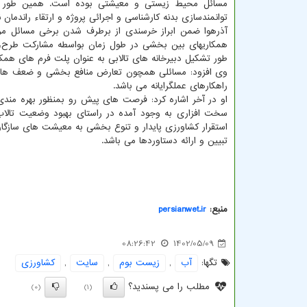
مسائل محیط زیستی و معیشتی بوده است. همین طور ظر
توانمندسازی بدنه کارشناسی و اجرائی پروژه و ارتقاء راندمان 
آذرهوا ضمن ابراز خرسندی از برطرف شدن برخی مسائل مرب
همکاریهای بین بخشی در طول زمان بواسطه مشارکت طرح،
طور تشکیل دبیرخانه های تالابی به عنوان پلت فرم های هم
وی افزود: مسائلی همچون تعارض منافع بخشی و ضعف های م
راهکارهای عملگرایانه می باشد.
او در آخر اشاره کرد: فرصت های پیش رو بمنظور بهره مندی ا
سخت افزاری به وجود آمده در راستای بهبود وضعیت تال
استقرار کشاورزی پایدار و تنوع بخشی به معیشت های سازگار 
تبیین و ارائه دستاوردها می باشد.
منبع:
persianwet.ir
08:26:42
1402/05/09
تگها:
آب
,
زیست بوم
,
سایت
,
كشاورزی
مطلب را می پسندید؟
(0)
(1)