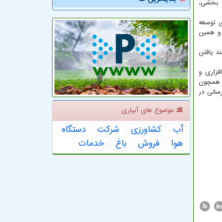
 بخشی،
ی توسعه
 همین
د یافتن
فزاری و
 همچون
سانی در
موضوع های آبیاری
آب
كشاورزی
شركت
دستگاه
هوا
فروش
باغ
خدمات