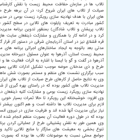
تالاب ها در سازمان حفاظت محیط زیست با نقش کارشناس
صیانت از تالاب های ایران شروع کرد؛ در آن برهه طرح صی
های ایران با هدف نهادینه سازی رویکرد زیست بومی در مدی
کشور مبادرت به تعریف پایلوت های تالابی در سطح کشور (د
تالاب پریشان و تالاب شادگان) بمنظور تدوین برنامه مدیر
کرد و در ادامه کار با همکاری و مشارکت ذینفعان سایت ها
قره قشلاق نیز در استان آذربایجان شرقی در دستور کار قرار گ
مدتی بعد باتوجه به ایجاد ساختارهای اجرائی برنامه های
محیط زیست استان، آذرهوا به عنوان مسئول دبیرخانه مدیر
آذرهوا در گفت و گو با ایسنا با اشاره به اثرات فعالیت ها و
طرح و ذی مدخلان حوضه موجب تشکیل ادارات تالابی بصو
سبب برگزاری نشست های منظم و مستمر بصورت شش ماهه و س
وی به نتایج حاصل از کارهای طرح صیانت از تالاب های ایران
مدیریت تالاب های کشور بوده که در راستای بهره گیری از 
نهادینه سازی رویکرد زیست بومی و مشارکت کلیه ذینفعان در
وی افزود: خوشبختانه این رویکرد تا حالا ثمرات بسیار خوب
لازم برای مدیریت تالاب ها داشته است و هم اکنون بیشتر 
نیاز برای مدیریت آنها شده اند و ظرفیت سازی در نیروی انس
بوده که در طول دوره فعالیت آن بصورت منظم انجام شده ا
وی همین طور به نقش پشتیبانی طرح از عملیاتی کردن برنام
تنوع بخشی به معیشت های سازگار با منابع تالابی تاکید و
جوامع محلی نسبت به موضوعات تالاب ها بوده که بصورت ه