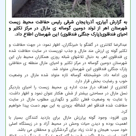
به گزارش آبیاری، آذربایجان شرقی رئیس حفاظت محیط زیست
شهرستان اهر از تولد دومین گوساله ی مارال در مرکز تکثیر و
احیای فندقلوی(پارک جنگلی فندقلوی) این شهرستان اطلاع داد.
عبدالرضا کلانتری در گفتگو با خبرنگاران، اظهار نمود: در جهت حفاظت و
تکثیر گونه ی ارزش مند مارال و جذب توریست در سایت حفاظت شده
ی فندقلوی اهر، به دنبال تلاشهای شبانه روزی همکاران محیط بان این
شهرستان دومین گوساله در مرکز تکثیر و احیای مارال منطقه ی حفاظتی
پارک جنگلی فندقلوی این شهرستان متولد شد.
وی ادامه داد: خوشبختانه گوساله تازه متولد شده مارال در وضعیت
خوب و رضایت بخش قرار دارد.
کلانتری از اهداف دراز مدت اداره ی محیط زیست را احیای باردیگر
نسل مارال در مساحتی بیشتر از شش هکتار عنوان نمود و اظهار داشت:
با عنایت به وضعیت فعلی تکثیر و نگهداری مطلوب مارال در سایت
حفاظت شده فندقلو اهر انشاالله بزودی به این مهم دست پیدا خواهیم
کرد.
وی افزود: وجود گونه پرارزش مارال برای بازدید کنندگان بسیار با
اهمیت بوده و دیدن حیات وحش در محیط آزاد و در زیستگاه اصلی
خود سبب هیجان و لذت زیاد برای گردشگران و محققان می باشد.
گفتنی است، مارال (گوزن قرمز یا گاو کوهی) یکی از بزرگ ترین انواع