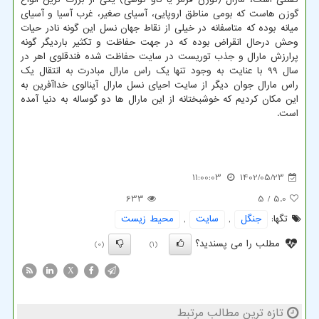
گوزن هاست که بومی مناطق اروپایی، آسیای صغیر، غرب آسیا و آسیای
میانه بوده که متاسفانه در خیلی از نقاط جهان نسل این گونه نادر حیات
وحش درحال انقراض بوده که در جهت حفاظت و تکثیر باردیگر گونه
پرارزش مارال و جذب توریست در سایت حفاظت شده فندقلوی اهر در
سال ۹۹ با عنایت به وجود تنها یک راس مارال مبادرت به انتقال یک
راس مارال جوان دیگر از سایت احیای نسل مارال آینالوی خداآفرین به
این مکان کردیم که خوشبختانه از این مارال ها دو گوساله به دنیا آمده
است.
11:00:03
1402/05/23
633
/ 5
5.0
تگها:
جنگل
,
سایت
,
محیط زیست
مطلب را می پسندید؟
(0)
(1)
X
تازه ترین مطالب مرتبط