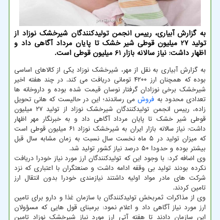
به گزارش آبیاری، رییس انجمن تولیدکنندگان شیرخشک نوزاد از
تولید 27 میلیون قوطی شیر خشک تا پایان مرداد آگاهی داد و
اظهار داشت: نیاز سالانه بازار 61 میلیون قوطی است.
به گزارش آبیاری به نقل از مهر، شیرخشک نوزاد یکی از کالاهای اساسی
بوده که همچنان ارز ۴۲۰۰ تومانی دریافت می کند. در چند هفته اخیر
شیرخشک برخی نوزادان گرفتار نوسان قیمت شده بوده و داروخانه ها
تعدادی محدود به
فروش
می رساندند؛ این در حالیست که هانی تحویل
زاده، رییس انجمن تولیدکنندگان شیرخشک نوزاد از تولید ۲۷ میلیون
قوطی شیر خشک تا پایان مرداد آگاهی داد و به خبرنگار مهر اظهار
داشت: نیاز سالانه بازار ایران به شیرخشک نوزاد ۶۱ میلیون قوطی است
که میزان تولید در ۵ ماه نخست سال نسبت به زمان مشابه سال قبل
بیشتر بوده و حدودا ۵۰ درصد نیاز کشور تولید شد.
وی اضافه کرد: با وجود این که تولیدکنندگان ارز مورد نیاز خودرا دریافت
نکرده بودند تولید بی وقفه ادامه داشت و صنعتگران با اعتباری که نزد
شرکت های مادر مواد اولیه داشتند نیازمندی خودرا بدون انتقال ارز
تامین کردند.
وی از مذاکرات ثمربخش تولیدکنندگان با سازمان غذا و دارو برای تامین
ارز مورد نیاز آگاهی داد و اعلام نمود: برمبنای قول هایی که مسؤولان
این سازمان دادند تا هفته آتی ارز مورد نیاز شیرخشک نوزاد تامین