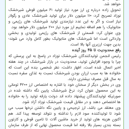
خواهد شد.
تحویل زاده درباره ی ارز مورد نیاز تولید ۶۱ میلیون قوطی شیرخشک
نوزاد تصریح کرد: ۱۱۰ میلیون دلار برای تولید شیرخشک عادی و رگولار
نیاز است و اگر به این عدد نیازمندی تولید شیرخشک های رژیمی و
متابولیک را هم اضافه نماییم ارز مورد نیاز ۲۰۰ میلیون دلار خواهد بود.
وی عنوان کرد: قسمتی از شیرخشک های رژیمی تولیدی و بخشی
وارداتی است اما شیرخشک های متابولیک بطور کامل وارد می شوند؛
بدین جهت ارزبری آنها بالا است.
رفع محدودیت تا ۴۵ روز آینده
رئیس انجمن تولیدکنندگان شیرخشک نوزاد در پاسخ به این پرسش که
چرا با وجود افزایش تولید، محدودیت در بازار شیرخشک در چند هفته
اخیر اعمال شده است، اظهار داشت: نظر شخصی بنده این است که
خانواده ها به سبب ارزان بودن شیرخشک نسبت به غذای سفره نسبت
به سال قبل مصرف بیشتری دارند.
وی در بخش دیگر از سخنان خود با اشاره به اختصاص ارز ۴۲۰۰ تومانی
به این محصول عنوان کرد: نرخ شیرخشک پایین نگه داشته شده در
صورتیکه تولیدکنندگان پیشنهاد داده اند دولت یارانه تولید را به خانواده
ها اختصاص دهند و در مقابل قیمت شیرخشک نوزاد آزاد شود.
وی معتقد می باشد، ارز ترجیحی و پایین نگه داشتن نرخها سبب می
شود تا تولیدکننده سود لازم را نداشته و نتواند توسعه پیدا کند. هم
اکنون هزینه های تولید از خرید ماشین آلات تا تامین قوطی و کارتون
بسته بندی بسیار بالا رفته اما قیمت محصول نهایی که از طرف سازمان