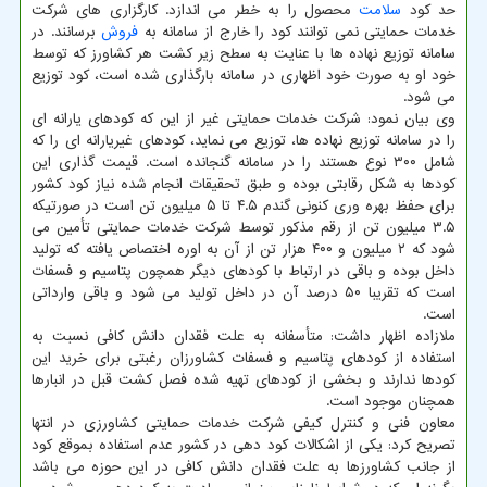
حد کود
سلامت
محصول را به خطر می اندازد. کارگزاری های شرکت
خدمات حمایتی نمی توانند کود را خارج از سامانه به
فروش
برسانند. در
سامانه توزیع نهاده ها با عنایت به سطح زیر کشت هر کشاورز که توسط
خود او به صورت خود اظهاری در سامانه بارگذاری شده است، کود توزیع
می شود.
وی بیان نمود: شرکت خدمات حمایتی غیر از این که کودهای یارانه ای
را در سامانه توزیع نهاده ها، توزیع می نماید، کودهای غیریارانه ای را که
شامل ۳۰۰ نوع هستند را در سامانه گنجانده است. قیمت گذاری این
کودها به شکل رقابتی بوده و طبق تحقیقات انجام شده نیاز کود کشور
برای حفظ بهره وری کنونی گندم ۴.۵ تا ۵ میلیون تن است در صورتیکه
۳.۵ میلیون تن از رقم مذکور توسط شرکت خدمات حمایتی تأمین می
شود که ۲ میلیون و ۴۰۰ هزار تن از آن به اوره اختصاص یافته که تولید
داخل بوده و باقی در ارتباط با کودهای دیگر همچون پتاسیم و فسفات
است که تقریبا ۵۰ درصد آن در داخل تولید می شود و باقی وارداتی
است.
ملازاده اظهار داشت: متأسفانه به علت فقدان دانش کافی نسبت به
استفاده از کودهای پتاسیم و فسفات کشاورزان رغبتی برای خرید این
کودها ندارند و بخشی از کودهای تهیه شده فصل کشت قبل در انبارها
همچنان موجود است.
معاون فنی و کنترل کیفی شرکت خدمات حمایتی کشاورزی در انتها
تصریح کرد: یکی از اشکالات کود دهی در کشور عدم استفاده بموقع کود
از جانب کشاورزها به علت فقدان دانش کافی در این حوزه می باشد