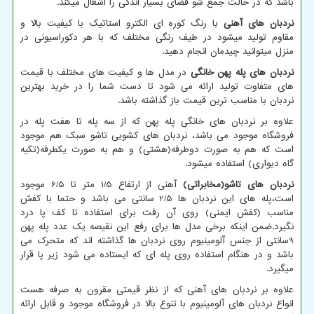
باشد که در حالت جمع شو فضای بسیار اندکی را اشغال میکند.
نردبان های آهنی
با رنگ کوره ای الکترو استاتیک با کیفیت بالا و
مقاوم تولید میشود در طیف رنگی مختلف که با هر دکوراسیونی در
منزل میتوانید چیدمان انجام دهید.
نردبان های پله پهن خانگی
در مدل ها و کیفیت های مختلف با قیمت
های متفاوت تولید ارائه می شود تا دست شما را در خرید بهترین
نردبان با مناسب ترین قیمت باز گذاشته باشد.
علاوه بر نردبان های خانگی پله پهن که از سه پله تا هفت پله در
فروشگاه موجود می باشد، نردبان های کشویی تاشو سبک هم موجود
است که هم به صورت دوطرفه(هشتی) و هم به صورت یکطرفه(تکیه
گاه دیواری) استفاده میشود.
نردبان های تاشو(مخابراتی)
آهنی از ارتفاع 1/5 متر تا 6/5 موجود
است،پله های این نردبان ها 2/5 سانتی می باشد و حتما با کفش
مناسب (کفش ایمنی) روی آن رفت برای استفاده تا کف پا درد
نگیرد.ضمن اینکه برخی مدل ها برای رفع این نقیصه یک عدد پله پهن
9سانتی از جنس آلومینیوم روی نردبان ها گذاشته اند که متحرک می
باشد و در هنگام استفاده روی پله ای که ایستاده می شود زیر پا قرار
میگیرد.
علاوه بر نردبان های آهنی که از نظر قیمتی مقرون به صرفه هست
انواع نردبان های آلومینیوم با تنوع بالا در فروشگاه موجود و قابل ارائه