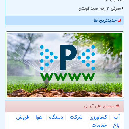
تکذیب شد
معرفی ۳ رقم جدید آویشن
جدیدترین ها
موضوع های آبیاری
آب
كشاورزی
شركت
دستگاه
هوا
فروش
باغ
خدمات