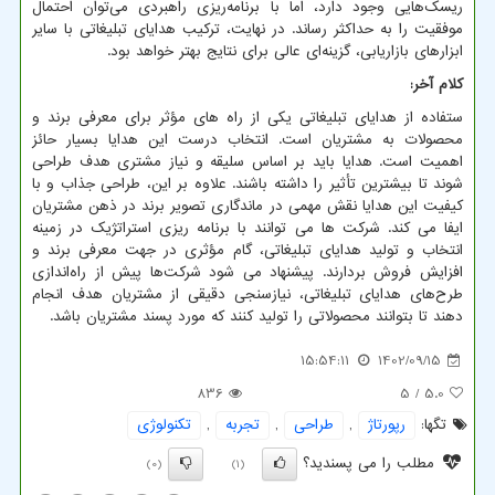
ریسک‌هایی وجود دارد، اما با برنامه‌ریزی راهبردی می‌توان احتمال
موفقیت را به حداکثر رساند. در نهایت، ترکیب هدایای تبلیغاتی با سایر
ابزارهای بازاریابی، گزینه‌ای عالی برای نتایج بهتر خواهد بود.
کلام آخر:
ستفاده از هدایای تبلیغاتی یکی از راه های مؤثر برای معرفی برند و
محصولات به مشتریان است. انتخاب درست این هدایا بسیار حائز
اهمیت است. هدایا باید بر اساس سلیقه و نیاز مشتری هدف طراحی
شوند تا بیشترین تأثیر را داشته باشند. علاوه بر این، طراحی جذاب و با
کیفیت این هدایا نقش مهمی در ماندگاری تصویر برند در ذهن مشتریان
ایفا می کند. شرکت ها می توانند با برنامه ریزی استراتژیک در زمینه
انتخاب و تولید هدایای تبلیغاتی، گام مؤثری در جهت معرفی برند و
افزایش فروش بردارند. پیشنهاد می شود شرکت‌ها پیش از راه‌اندازی
طرح‌های هدایای تبلیغاتی، نیازسنجی دقیقی از مشتریان هدف انجام
دهند تا بتوانند محصولاتی را تولید کنند که مورد پسند مشتریان باشد.
15:54:11
1402/09/15
836
/ 5
5.0
تگها:
رپورتاژ
,
طراحی
,
تجربه
,
تكنولوژی
مطلب را می پسندید؟
(0)
(1)