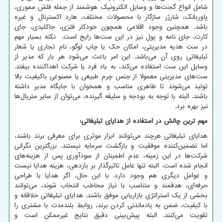
شامل انواع گجت‌ها و وسایل الکترونیک هوشمند از جمله فلش مموری،
پاوربانک، شارژر سازگار با محصولات مختلف، هارد اکسترنال و غیره
باشد. همچنین وجود اقلامی همچون خودکار فلزی، جاکلیدی، جای
کارت، جای نامه و پول نیز در این ست‌ها رایج است. نکته بسیار مهم
در ست هدیه مدیریتی، امکان حک یا چاپ لوگو، نام تجاری یا شعار
تبلیغاتی روی آن می‌باشد. این امر باعث می‌شود هر بار که مدیر از
وسایل این ست استفاده می‌کند، به یاد فرد یا شرکت اهداکننده بیفتد.
ست‌های مدیریتی معمولا از جنس چرم طبیعی یا مصنوعی باکیفیت بالا
تولید می‌شوند تا ظاهری مناسب و همخوان با جایگاه مدیر داشته
باشند. البته با توجه به بودجه و سلیقه گیرنده، می‌توان از سایر متریال‌ها
نیز بهره برد.
مهم ترین چالش در استفاده از هدایای تبلیغاتی:
هدایای تبلیغاتی هرچند می‌توانند ابزار موثری برای معرفی برند باشند،
اما تضمین‌کننده موفقیت و بازگشت سرمایه نیستند. بزرگترین نگرانی
شرکت‌ها در این زمینه، عدم اطمینان از سودآوری پس از هزینه‌های
انجام شده است. البته تنها عامل تاثیرگذار بر بازدهی، هزینه هدایا نیست
و عوامل دیگری هم وجود دارد. با این حال، اگر هدایا با طراحی
حرفه‌ای، هدفمند و متناسب با نیاز مخاطب انتخاب شوند، می‌توانند
بخشی از یک استراتژی بازاریابی موفق باشند. هدایای تبلیغاتی خلاقانه و
با کیفیت، ضمن به یادماندنی کردن برند، روابط بلندمدت با مشتری را
تقویت می‌کنند. البته پیش‌بینی دقیق نتایج غیرممکن است و