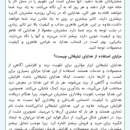
مشتریانتان هدیه دهید، آنها ممکن است این تقویم را در محل کار یا
خانه خود قرار دهند و هر روز که به آن نگاه می‌کنند، به یاد برند شما
خواهند افتاد.به طور کلی، هدایایی که در زندگی روزمره مشتریان کاربرد
بیشتری دارند، تاثیر بیشتری بر روی به یاد ماندن برند شما خواهند
داشت.علاوه بر این، طراحی ظاهری جذاب و کیفیت بالا نیز تاثیر زیادی
در جلب توجه به برند شما دارد. مشتریان معمولا از هدایایی که ظاهر
زیبا و کیفیت خوبی دارند بیشتر لذت می‌برند و آنها را نگه می‌دارند.
بنابراین، بهتر است در انتخاب هدایا، به طراحی ظاهری و کیفیت
محصولات توجه کنید.
مزایای استفاده از هدایای تبلیغاتی چیست؟
هدایای تبلیغاتی ابزار مؤثری برای تقویت برند و افزایش آگاهی از
محصولات و خدمات هستند. استفاده از این هدایا مزایای بسیاری برای
کسب و کارها دارد. نخست اینکه هدایای تبلیغاتی باعث افزایش
شناخت و آگاهی از برند می‌شوند. هر بار که این هدایا در معرض دید
مخاطب قرار می‌گیرند، به یادآوری برند کمک شایانی می‌کنند. همچنین،
این هدایا موجب تقویت وفاداری مشتریان می‌شوند. زیرا هنگام دریافت
هدایای با کیفیت، احساس قدردانی و وفاداری آنها نسبت به برند
افزایش می‌یابد. علاوه بر این، هدایای تبلیغاتی تداعی‌کننده مثبت نام
تجاری هستند و هر بار که مشتری آن‌ها را می‌بیند، تصویری مثبت از
برند در ذهنش شکل می‌گیرد. از دیگر فواید این هدایا می‌توان به ایجاد
انگیزه برای خرید و فروش بیشتر اشاره کرد. زیرا موجب تمایل بیشتر
مشتریان برای خرید محصولات و افزایش فروش نمایندگان می‌شوند. در