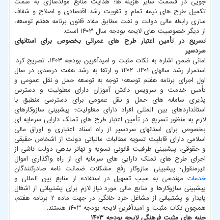
جویی در قسمت سایر هزینه ها؛ هدایت منابع مولدسازی به سمت
تکمیل طرح های نیمه تمام و تقویت رشد اقتصادی و اصلاح و شفاف
سازی رابطه مالی دولت و نفت مطابق مفاد قانون برنامه هفتم توسعه،
از دیگر خصوصیت های لایحه بودجه سال ۱۴۰۳ است.
تسریع در تأمین اعتبار طرح های عمرانی بخصوص برای استانهای
سردسیر
امانی ضمن اشاره به نکات مثبت و امیدآفرین بودجه ۱۴۰۳، تصریح کرد:
استمرار رشد سالهای ۱۴۰۱، ۱۴۰۲ و ارتقا به رشد هفت درصدی در سال
اول اجرای برنامه هفتم توسعه؛ توجه به توسعه حمل و نقل عمومی و
تأمین خدمت و سرویس دانش آموزان دارای معلولیت و دسترس
پذیری سامانه های حمل و نقل عمومی برای دسترسی منطبق با
استانداردهای بین المللی افراد دارای معلولیت؛ پیشبینی سازوکارهای
لازم به منظور تسریع در تأمین اعتبار طرح های تملک دارایی سرمایه ای
بخصوص برای استانهای سردسیر از راه اسناد اعتباری و اوراق مالی
اسلامی دارای قابلیت تسویه مطالبات مالیاتی دولت از اشخاص حقیقی
و حقوقی؛ پیشبینی ظرفیت قانونی تسویه و تهاتر بدهی دولت ناشی از
اجرای طرح های تملک دارایی های سرمایه ای از راه واگذاری اموال
غیرمنقول؛ پیشبینی سازوکار رفع مشکلات ضمانت نامه صادرکنندگان
خدمات
مهندسی به سبب تسهیل در استفاده از منابع بین المللی و
پیشبینی سازوکارها و منابع مالی مورد نیاز لازم برای پشتیبانی از اشغال
پایدار و پشتیبانی از مشاغل خرد خانگی در جهت ماده ۲ برنامه هفتم،
همچون نکات مثبت و امیدآفرین لایحه بودجه ۱۴۰۳ هستند.
جنبه های مثبت فرهنگی لایحه بودجه ۱۴۰۳