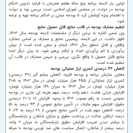
اولین بار، لایحه برنامه پنج ساله هفتم همزمان با فرایند تدوین احکام
بودجه در دولت، در مجلس شورای اسلامی تحت بررسی بود و دولت
با اهتمام ویژه کوشش کرد تا بودجه مبتنی بر احکام برنامه تهیه و عرضه
شود.
تنظیم مصارف بودجه در قالب منابع قابل حصول منابع
وی ضمن اشاره به برخی دیگر از مشخصات لایحه بودجه سال ۱۴۰۳،
اظهار داشت: در این لایحه، پیشبینی منابع و مصارف بر اساس عملکرد
واقعی و قابل تحقق سال ۱۴۰۲، انجام و سعی شده است از بیش
برآوردی یا کم برآوردی اعداد و ارقام پرهیز شود. به بیان دیگر ابتدا
منابع قابل حصول با واقع نگری، بررسی و سپس مصارف در قالب آن
تنظیم شده است.
کاهش ۳۲ درصدی کسری تراز عملیاتی بودجه
معاون سازمان برنامه و بودجه افزود: کاهش چشم گیر (۳۲ درصدی)
کسری تراز عملیاتی از ۴۵۵ هزار میلیارد تومان در سال ۱۴۰۲ به ۳۰۵
هزار میلیارد تومان در سال ۱۴۰۳ به میزان ۱۴۹ هزار میلیارد تومان؛
افزایش جزئی هشت دهم واحد درصد سهم هزینه ای جاری در بودجه
عمومی نسبت به رقم مصوب ۱۴۰۲ با وجود افزایش ۱۸ تا ۲۰ درصدی
حقوق؛ افزایش سهم مالیات در تأمین منابع عمومی از ۴۳ درصد به ۵۱
درصد؛ کاهش سهم نفت در تأمین منابع عمومی از ۲۹ درصد به ۲۳، ۷
درصد؛ ارتقای عدالت در پرداخت حقوق و مزایای شاغلان و بازنشستگان
با بیشتر دیدن ضریب افزایش حقوق بازنشستگان به میزان ۲ واحد
درصد بیشتر از شاغلان؛ اِعمال سیاست های ضد تورمی بودجه با صرفه