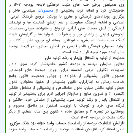
وی همینطور برخی جنبه های مثبت فرهنگی لایحه بودجه ۱۴۰۳ را
خاطرنشان کرد و اضافه کرد: پشتیبانی از
محصولات
سینمایی فاخر و
برگزاری رویدادهای فرهنگی و هنری با رویکرد ترویج فرهنگ ایرانی-
اسلامی و اشاعه فرهنگ مقاومت و هم ارتقای فعالیت ها و تولیدات
فرهنگی از قبیل مبحث های قرآنی، ازدواج و خانواده، جوانی جمعیت،
اردوهای زیارتی و راهیان نور و پیشرفت، یادواره ها و گلزارهای شهدا،
کمک به مساجد، نمایشی، مطبوعاتی، رسانه ای نوین، نشر و کتاب و
تولید محتوای فرهنگی فاخر فارسی در فضای مجازی، در لایحه بودجه
سال آینده مورد توجه قرار داشته است.
حمایت از تولید و اشتغال پایدار و رشد تولید ملی
معاون سازمان برنامه و بودجه کشور خاطرنشان کرد: سوق دادن
تسهیلات تکلیفی قرض الحسنه برای اجرای مبحث های اجتماعی
همچون قانون پشتیبانی از خانواده و جوانی جمعیت، قانون جامع
خدمات رسانی به ایثارگران، قانون پشتیبانی از حقوق معلولان، قانون
جهش تولید دانش بنیان، قانون ساماندهی و پشتیبانی از مشاغل خانگی
(تبصره ۱) و تدوین منابع و سازوکار اجرایی لازم برای پشتیبانی از تولید
و اشتغال پایدار و رشد تولید ملی، پشتیبانی از مشاغل خرد، خانگی و
کارگاه های خرد و کوچک با اولویت استقرار در مناطق محروم و
روستایی در تبصره ۲ و مطابق ماده ۶ قانون پنج ساله هفتم، از دیگر
نکات مثبت در بودجه ۱۴۰۳ است.
افزایش شفافیت بودجه از راه ایجاد حساب واحد خزانه نزد بانک مرکزی
امانی اضافه کرد: افزایش شفافیت بودجه از راه ایجاد حساب واحد خزانه