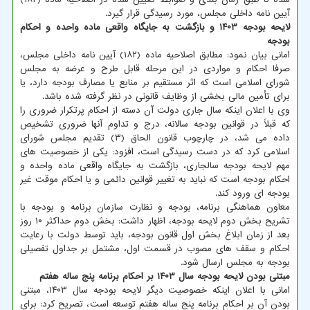
آیین نامه داخلی مجلس، مورد رسیدگی قرار گیرد.
لایحه بودجه ۱۴۰۳ و بازگشت به جایگاه واقعی ماده واحده و احکام
بودجه
امانی بیان نمود: مطابق اصلاحیه ماده (۱۸۲) آیین نامه داخلی مجلس،
صرفا احکام و مواردی در این مرحله قابل طرح و عرضه به مجلس
شورای اسلامی است که اثر مستقیم بر منابع یا مصارف بودجه دارد، یا
برای تأمین مالی بخشی از وظایف قانونی در نظر گرفته شده باشد.
وی با اعلان اینکه سال جاری دولت آن دسته از احکام پرتکرار ضروری را
که قبلاً در قوانین بودجه سالانه، درج و تداوم آنها ضروری تشخیص
داده می شد، در چارچوب قانون الحاق (۳) تقدیم مجلس شورای
اسلامی کرد که در دست رسیدگی است، افزود: یکی از خصوصیت های
مهم لایحه بودجه سالجاری، بازگشت به جایگاه واقعی ماده واحده و
احکام بودجه است که نباید به تغییر قوانین دائمی و یا احکام موقت غیر
بودجه ای ورود کند.
معاون هماهنگی برنامه، بودجه و نظارت سازمان برنامه و بودجه با
تشریح بخش دوم لایحه بودجه، اظهار داشت: بخش دوم حداکثر ۱۰ روز
بعد از زمان ابلاغ بخش اول قانون بودجه، باید توسط دولت با رعایت
احکام و سقف های مصوب در قسمت اول، مشتمل بر جداول تفصیلی
بودجه به مجلس ارسال شود.
مبتنی بودن لایحه بودجه سال ۱۴۰۳ بر احکام برنامه پنج ساله هفتم
امانی با اعلان اینکه خصوصیت دیگر لایحه بودجه سال ۱۴۰۳، مبتنی
بودن آن بر احکام برنامه پنج ساله هفتم توسعه است، تصریح کرد: برای