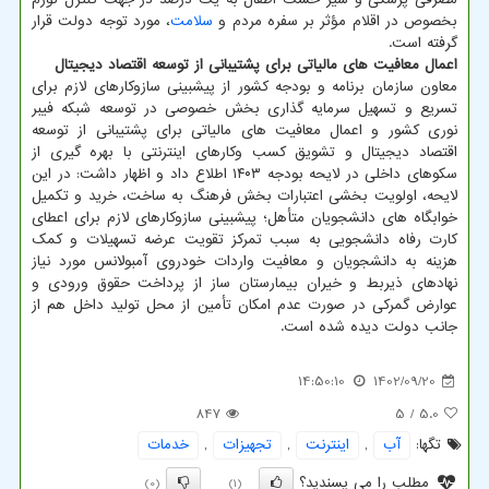
بخصوص در اقلام مؤثر بر سفره مردم و
سلامت
، مورد توجه دولت قرار
گرفته است.
اعمال معافیت های مالیاتی برای پشتیبانی از توسعه اقتصاد دیجیتال
معاون سازمان برنامه و بودجه کشور از پیشبینی سازوکارهای لازم برای
تسریع و تسهیل سرمایه گذاری بخش خصوصی در توسعه شبکه فیبر
نوری کشور و اعمال معافیت های مالیاتی برای پشتیبانی از توسعه
اقتصاد دیجیتال و تشویق کسب وکارهای اینترنتی با بهره گیری از
سکوهای داخلی در لایحه بودجه ۱۴۰۳ اطلاع داد و اظهار داشت: در این
لایحه، اولویت بخشی اعتبارات بخش فرهنگ به ساخت، خرید و تکمیل
خوابگاه های دانشجویان متأهل؛ پیشبینی سازوکارهای لازم برای اعطای
کارت رفاه دانشجویی به سبب تمرکز تقویت عرضه تسهیلات و کمک
هزینه به دانشجویان و معافیت واردات خودروی آمبولانس مورد نیاز
نهادهای ذیربط و خیران بیمارستان ساز از پرداخت حقوق ورودی و
عوارض گمرکی در صورت عدم امکان تأمین از محل تولید داخل هم از
جانب دولت دیده شده است.
14:50:10
1402/09/20
847
/ 5
5.0
تگها:
آب
,
اینترنت
,
تجهیزات
,
خدمات
مطلب را می پسندید؟
(0)
(1)