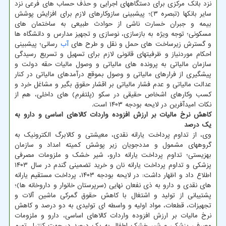
نزد بانک مرکزی برای دستگاههای اجرایی و حذف حساب های فرعی نزد
سایر بانکها (تبصره ۳)؛ پیشبینی سازوکارهای لازم برای افزایش پوشش
بیمه و جبران خسارت ناشی از حوادث طبیعی به ساختمان های
مسکونی؛ توجه ویژه به بازسازی، نوسازی و تجهیز مدارس و دانشگاه ها
و گسترش زیرساخت های حمل و نقل و طرح های
آب
رسانی؛ پیشبینی
احکام موردنیاز و ظرفیتهای قانونی لازم برای تسهیل و تسریع رسیدگی
سازمان مالیاتی به پرونده های مالیاتی و وصول مالیات حقه دولت و
پیشگیری از فرارهای مالیاتی و وصول بموقع درآمدهای مالیاتی در کنار
عدالت مالیاتی و عدم فشار مالیاتی بر اقشار حقوق بگیر و مشاغل خرد و
کسب وکارهای اشخاص حقیقی در سکو (پلتفرم) های داخلی، هم از
نکات امیدآفرین در لایحه بودجه ۱۴۰۳ است.
کاهش نرخ مالیات بر ارزش افزوده واردات کالاهای اساسی و دارو به
یک درصد
وی، از تداوم پرداخت یارانه نقدی، معیشتی و کالابرگ الکترونیک به
گروههای مشمول و مددجویان زیر پوشش کمیته امداد و سازمان
بهزیستی؛ تداوم پرداخت یارانه دارو، شیر خشک و ملزومات مصرفی
پزشکی و تداوم پرداخت یارانه نان و خرید تضمینی گندم در سال ۱۴۰۳
اطلاع داد و اظهار داشت: در لایحه بودجه ۱۴۰۳، پرداخت مستقیم یارانه
های نقدی و دارو به ذی نفعان نهایی (سرپرستان خانوار و داروخانه ها)؛
پشتیبانی از تولید و اشتغال با کاهش حقوق گمرکی ماشین آلات و
تجهیزات، قطعات، مواد اولیه و واسطه ای تولیدی به دو درصد و کاهش
نرخ مالیات بر ارزش افزوده واردات کالاهای اساسی، دارو و ملزومات
مصرفی پزشکی و شیر خشک اطفال به یک درصد در جهت کنترل تورم