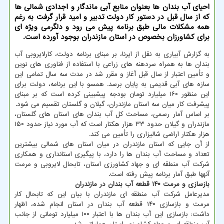
احیای آب بندان ها بعنوان منابع آبی ماندگار و اجدادی شمالی ها
كه از سال قبل در دستور كار دولت تدبیر و امید قرار گرفت به رغم
همه مشكلات مالی طبق برنامه پیش می رود و دلگرمی ویژه ای
برای كشاورزان بخصوص در استان مازندران بوجود آورده است.
به گزارش آبیاری به نقل از ایرنا، بر مبنای برنامه دولت، کارلایروبی آب
بندان ها به همراه سردهنه های زراعی با استفاده از فناوری های نوین
و تأمین اعتبار از سال قبل آغاز و مقرر شد در مدت سه سال تمامی این
سازه های آبی قدیمی به پایان برسد. همسو با این برنامه، دولت برای
این منظور ۱۶۰ میلیارد تومان بودجه پیشبینی کرده است که بر مبنای
پیشرفت کار میان سه استان مازندران، گیلان و گلستان تقسیم می شود.
بر اساس آمار رسمی، مساحت کل آب بندان های استان های گلستان،
مازندران و گیلان حدود ۳۳ هزار هکتار است که آب مورد نیاز حدود ۱۵۰
هزار هکتار اراضی شالیزاری را تأمین می کند.
از آن جایی که استان مازندران در میان استان های شمالی بیشترین
تعداد و مساحت آب بندان ها را دارد، با پیگیری استانداری و همکاری
شرکت آب منطقه ای و جهاد کشاورزی استان، تابحال لایروبی و مرمت
آنهها طبق آمار برنامه پیش رفته است.
بازسازی و مرمت ۱۴۰ قطعه آب بندان در مازندران
مدیرعامل شرکت آب منطقه ای مازندران با بیان این که تابحال کار
مرمت و بازسازی ۱۴۰ قطعه آب بندان در استان انجام شده، اظهار
داشت: بازسازی این آب بندان ها با اعتبار ۱۰۰ میلیارد تومانی از جانب