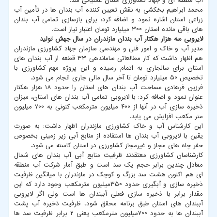
آب منطقه ای و جهاد کشاورزی استان عملیاتی شد.
محمد ابراهیم بخکشی به نقش تعیین کننده آب بندان ها در تأمین آب
زراعی استان اشاره نمود و اضافه کرد: برای بازسازی تمامی آب بندان
های باقی مانده استان ۳۰۰ میلیارد تومان اعتبار نیاز است.
لایروبی سه هزار هکتار آب بندان مازندران در سال جهش تولید
مدیر آب و خاک و امور فنی و مهندسی سازمان جهاد کشاورزی مازندران
هم اظهار داشت که کار مطالعاتی ساماندهی ۳۳ قطعه از آب بندان های
استان برای سالجاری به اتمام رسیده و این پروژه مهم کشاورزی با
تخصیص ۵۰ میلیارد تومان تا آخر سال مالی جاری انجام می شود.
فرزین فرهادی مساحت آب بندان های استان را حدود ۱۸ هزار هکتار
عنوان نمود و اضافه کرد: با لایروبی تمامی آب بندان های استان، میزان
ذخیره سازی آب در آنها از ۴۰۰ میلیون مترمکعب کنونی به ۷۰۰ میلیون
متر مکعب افزایش می یابد.
این کارشناس آب و خاک کشاورزی مازندران اظهار داشت: به صورت
یقین با لایروبی آب بندان ها استفاده از منابع آبی زیر زمینی بخصوص
حفر چاه های مجاز و غیرمجاز کشاورزی در استان کاسته می شود.
کارشناسان کشاورزی معتقدند ظرفیت منابع آبی آب بندان های شمال
معادل چندین برابر حجم یک سد است و طبق آمار شرکت آب منطقه
ای هم اکنون هشت سد بزرگ و کوچک در مازندران با میانگین ظرفیت
ذخیره سازی و آبگیری حدود ۳۵۰میلیون مترمکعب وجود دارد که این
مقدار برابر با ذخیره سازی فعلی آببندان ها است ولی اگر لایروبی
آببندان های استان طبق برنامه محقق شود، ظرفیت ذخیره آب پشت
آببندان ها به حدود ۷۰۰میلیون مترمکعب یعنی ۲ برابر ظرفیت سد ها