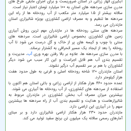
آبگیری انهار زراعی در استان ضروریست و برای اجرای مابقی طرح های
مدرن سازی سردهنه های استان به ۱۰۰ میلیارد تومان اعتبار نیاز است.
سالانه بیشتر از ۱.۵ میلیارد متر مکعب از آب رودخانه ها از راه این
سردهنه ها تنظیم و به مصرف اراضی کشاورزی بویژه شالیزاری استان
مازندران می رسد.
سردهنه های سنتی رودخانه ها در مازندران مهم ترین روش آبیاری
زمین های کشاورزی بخصوص اراضی شالیزاری است. سردهنه های
سنتی با چوب و کیسه های پر از خاک و گل درست می شود تا آب
روخانه را بعد از ایجاد یک مسیر انحرافی به کشتزار برساند.
با مدرن سازی سردهنه ها، علاوه بر بالا رفتن بهره وری
آب
، مدیریت و
تقسیم بندی آب هم قابل اجراست و این کار سبب می شود دیگر
کشاورزان با هم بر سر تقسیم آب درگیر نشوند.
استان مازندران ۱۲۰ شاخه رودخانه اصلی و فرعی به طول حدود هفت
هزار کیلومتر دارد.
عمده حدود ۴۶۰ هزار هکتار از اراضی زراعی و باغی استان هم اکنون با
استفاده از سردهنه های کشاورزی، از آب رودخانه ها آبیاری می شوند.
بیشترین میزان مصرف آب بخش کشاورزی در مازندران مربوط به
شالیزارهاست و هدایت و تقسیم بندی آب از راه سردهنه ها بیشترین
سهم را در آبیاری این اراضی دارد.
مازندران حدود ۲۳۰ هزار هکتار اراضی شالیزاری دارد و بر مبنای
آمارهای رسمی سالانه یک میلیون تن برنج سفید تولید می کند.