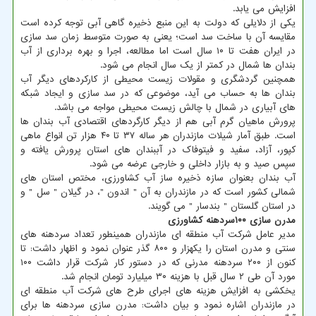
افزایش می یابد.
یکی از دلایلی که دولت به این منبع ذخیره گاهی آبی توجه کرده است
مقایسه آن با ساخت سد است؛ یعنی به صورت متوسط زمان سد سازی
در ایران هفت تا ۱۰ سال است اما مطالعه، اجرا و بهره برداری از آب
بندان ها شمال در کمتر از یک سال انجام می شود.
همچنین گردشگری و مقولات زیست محیطی از کارکردهای دیگر آب
بندان ها به حساب می آید، موضوعی که در سد سازی و ایجاد شبکه
های آبیاری در شمال با چالش زیست محیطی مواجه می باشد.
پرورش ماهیان گرم آبی هم از دیگر کارگردهای اقتصادی آب بندان ها
است. طبق آمار شیلات مازندران هر ساله ۳۷ تا ۴۰ هزار تن انواع ماهی
کپور، آزاد، سفید و فیتوفاک در آببندان های استان پرورش یافته و
سپس صید و به بازار داخلی و خارجی عرضه می شود.
آب بندان بعنوان سازه ذخیره ساز آب کشاورزی، مختص استان های
شمالی کشور است که در مازندران به آن " اندون "، در گیلان " سل " و
در استان گلستان " بندسار " می گویند.
مدرن سازی ۱۰۰سردهنه کشاورزی
مدیر عامل شرکت آب منطقه ای مازندران همینطور تعداد سردهنه های
سنتی و مدرن استان را یکهزار و ۸۰۰ گذر عنوان نمود و اظهار داشت: تا
کنون از ۲۰۰ سردهنه مدرنی که در دستور کار شرکت قرار داشت ۱۰۰
مورد آن طی ۲ سال قبل با هزینه ۳۰ میلیارد تومان انجام شد.
یخکشی به افزایش هزینه های اجرای طرح های شرکت آب منطقه ای
در مازندران اشاره نمود و بیان داشت: مدرن سازی سردهنه ها برای