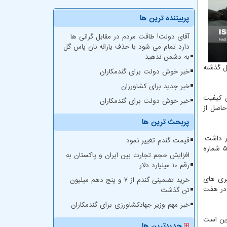
پربیننده ترین ها
آقای دولت! طاقت مردم در مقابل گرانی ها
دارد تمام می شود با حذف یارانه نان پاس گل
به دشمن ندهید
 ۸۰ هم داشتیم اما در سه سال گذشته
خبر خوش دولت برای گندمکاران
خبر جدید برای کشاورزان
 کیفیت
خبر خوش دولت برای گندمکاران
یورو ۴ و یورو ۵ نداشتیم و سوخت حاصل از
پربحث ترین ها
ود، اظهار داشت:
قیمت گندم تغییر نمود
سوخت و موتورهای احتراق غیر استاندارد دو مشکلی بود که ما با آن مواجه بودیم. از آغاز سالجاری فقط خودرو های دارای استاندارد یورو ۵ شماره
افزایش حجم تجارت بین ایران و پاکستان به
رقم 10 میلیارد دلار
یری های
خرید تضمینی گندم از ۷ و پنج دهم میلیون
د آمد. این سبب شده که تولید ماده زائد آلوده کننده از ۱.۲ گرم در هفت
تن گذشت
خبر مهم وزیر جهادکشاورزی برای گندمکاران
این است
جدیدترین ها