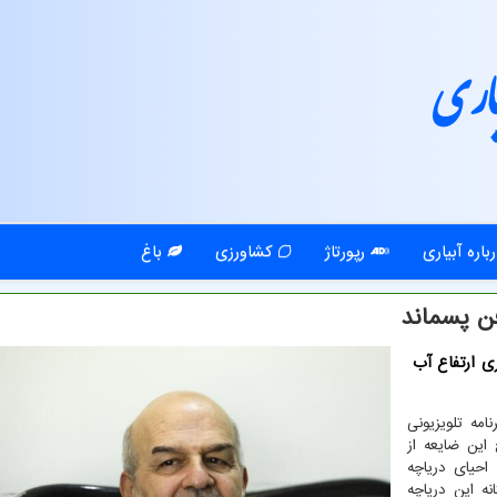
اری
باره آبیاری
رپورتاژ
کشاورزی
باغ
ن پسماند
 ارتفاع آب
امه تلویزیونی
این ضایعه از
احیای دریاچه
ختانه این دریاچه