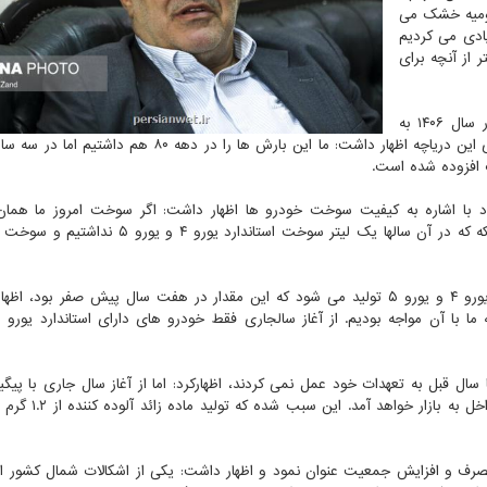
رومیه خشک می
یادی می کردیم
 از آنچه برای
دریاچه ارومیه در سال ۱۴۰۶ به
میزان اکولوژیک خود برسد، درباره نقش بارش باران در احیای این دریاچه اظهار داشت: ما این بارش ها را در دهه
ب افزوده شده است.
ا اشاره به کیفیت سوخت خودرو ها اظهار داشت: اگر سوخت امروز ما همان
سوخت سال ۹۱ را داشت، 12 شهر ایران تعطیل می شد، چونکه که در آن سالها یک لیتر سوخت استاندارد 
کلانتری با بیان این که امروز ۱۴۰ میلیون لیتر در روز بنزین یورو ۴ و یورو ۵ تولید می شود که این مقدار در هفت سال پیش صفر ب
 سال قبل به تعهدات خود عمل نمی کردند، اظهارکرد: اما از آغاز سال جاری با پیگ
با موتورهای یورو ۵ تولید داخل به بازار خواه
رف و افزایش جمعیت عنوان نمود و اظهار داشت: یکی از اشکالات شمال کشور 