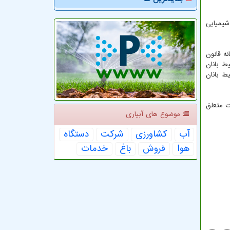
شیمیایی
ه قانون
ط بانان
ط بانان
ت متعلق
موضوع های آبیاری
آب
كشاورزی
شركت
دستگاه
هوا
فروش
باغ
خدمات