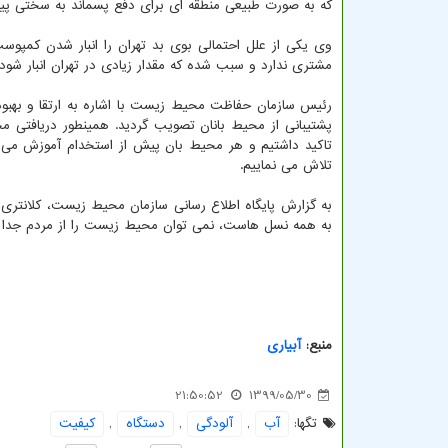
که به صورت طبیعی منطقه ای برای دفع پسماند به سختی پیدا
وی یکی از علل احتمالی بوی بد تهران را انبار شدن کمپوس
مشتری ندارد و سبب شده که مقدار زیادی در تهران انبار شود 
رئیس سازمان حفاظت محیط زیست با اشاره به ارتقا و بهبو
پشتیبانی از محیط بانان تصویب گردید. همینطور دریافتی م
تاکید داشتیم و هر محیط بان پیش از استخدام آموزش می ب
تلاش می نماییم.
به گزارش پایگاه اطلاع رسانی سازمان محیط زیست، کلانتری
به همه نسل هاست، نمی توان محیط زیست را از مردم جدا ک
منبع:
آبیاری
21:50:52
1399/05/30
تگها:
آب
,
آلودگی
,
دستگاه
,
كیفیت