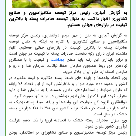
به گزارش آبیاری، رئیس مرکز توسعه مکانیزاسیون و صنایع
کشاورزی اظهار داشت: به دنبال توسعه صادرات پسته با بالاترین
کیفیت در بازارهای جهانی هستیم.
به گزارش آبیاری به نقل از مهر، کریم ذوالفقاری، رئیس مرکز توسعه
مکانیزاسیون و صنایع کشاورزی با اشاره به اینکه به دنبال توسعه
صادرات پسته با بالاترین کیفیت در بازارهای جهانی هستیم، اظهار
داشت: ایران دارای رتبه نخست صادرات پسته با کیفیت در جهان است
و برای پایداری این رتبه باید سطح
بهداشت
و کیفیت را با همکاری
نهادهای ذی ربط همچون سازمان حفظ نباتات، سازمان غذا و دارو و
سازمان استاندارد ملی ایران بالاتر ببریم.
وی تعداد واحدها و پایانه های ضبط پسته مکانیزه و نیمه مکانیزه در
کشور را حدود ۱۰۰۰ مورد عنوان و خاطرنشان کرد: از این تعداد ۷۶ پایانه
که دارای ضوابط و استانداردهای بالایی هستند را به سازمان غذا و دارو
معرفی کرده ایم تا کنترل های لازم بهداشتی در مورد آنها صورت گیرد.
ذوالفقاری افزود: کل ظرفیت این واحدها و پایانه ضبط پسته نزدیک به
۸۶۰ هزار تن است در حالیکه تولید کشور بین ۳۰۰ تا ۴۰۰ هزار تن پسته
خشک در سال است.
وی میزان صادرات پسته خشک با اتحادیه اروپا را یک دهم ظرفیت
فرآوری کشور عنوان نمود.
رئیس مرکز توسعه مکانیزاسیون و صنایع کشاورزی بر استاندارد بودن