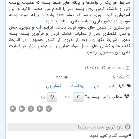
شرایط هر یک از واحدها و پایانه های ضبط پسته که عملیات پوست
کنی و خشک کردن روی پسته سبز را انجام می دهند، تاکید و ابراز
امیدواری کرد؛ روزی برسد که تمام ۱۰۰۰ واحد و پایانه ضبط پسته
موجود در کشور دارای شرایط بالای استاندارد شوند.
ذوالفقاری در همین حال نحوه تولید باغات، شرایط
آب
و هوایی، حمل
و نقل، نگهداری پس از عملیات خشک کردن و فرآوری پسته، بسته
بندی، شرایط نگهداری بعد از خروج از کشور همچون در انبارها،
کانتینرها و کشتی های حمل مواد غذایی را از عوامل مؤثر در کیفیت
بالای این محصول برشمرد.
09:27:25
1402/11/09
789
/ 5
5.0
تگها:
آب
,
باغ
,
بهداشت
,
كشاورزی
مطلب را می پسندید؟
(0)
(1)
X
تازه ترین مطالب مرتبط
قیمت گندم تغییر نمود