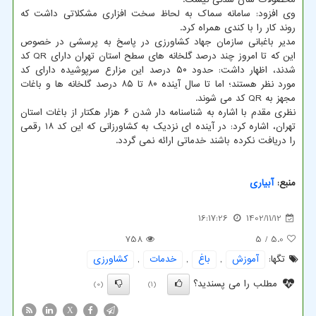
وی افزود: سامانه سماک به لحاظ سخت افزاری مشکلاتی داشت که
روند کار را با کندی همراه کرد.
مدیر باغبانی سازمان جهاد کشاورزی در پاسخ به پرسشی در خصوص
این که تا امروز چند درصد گلخانه های سطح استان تهران دارای QR کد
شدند، اظهار داشت: حدود ۵۰ درصد این مزارع سرپوشیده دارای کد
مورد نظر هستند؛ اما تا سال آینده ۸۰ تا ۸۵ درصد گلخانه ها و باغات
مجهز به QR کد می شوند.
نظری مقدم با اشاره به شناسنامه دار شدن ۶ هزار هکتار از باغات استان
تهران، اشاره کرد: در آینده ای نزدیک به کشاورزانی که این کد ۱۸ رقمی
را دریافت نکرده باشند خدماتی ارائه نمی گردد.
منبع:
آبیاری
16:17:26
1402/11/12
758
/ 5
5.0
تگها:
آموزش
,
باغ
,
خدمات
,
كشاورزی
مطلب را می پسندید؟
(0)
(1)
X