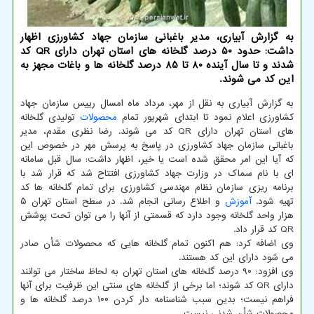
به گزارش آبیاری، مدیر باغبانی سازمان جهاد کشاورزی اظهار
داشت: حدود 50 درصد گلخانه های استان تهران دارای QR کد
شدند و تا سال آینده 80 تا 85 درصد گلخانه ها و باغات مجهز به
این کد می شوند.
به گزارش آبیاری به نقل از مهر، مرداد ماه امسال رییس سازمان جهاد
کشاورزی اعلام نمود تا ابتدای شهریور تمام
محصولات
تولیدی گلخانه
های استان تهران دارای QR کد می شوند. رضا نظری مقدم، مدیر
باغبانی سازمان جهاد کشاورزی در پاسخ به پرسش مهر در خصوص این
که آیا این امر محقق شده است یا خیر، اظهار داشت: سال قبل سامانه
ای با نام سماک در وزارت جهاد کشاورزی افتتاح شد که قرار شد با
برنامه ریزی سازمان نظام مهندسی کشاورزی برای تمام گلخانه ها کد
تهیه شود.
آموزش
و اطلاع رسانی انجام شد. در سطح استان تهران ۵
هزار واحد گلخانه وجود دارد که قسمتی از آنها را می توان تحت پوشش
QR کد قرار داد.
وی اضافه کرد: هم اکنون تمام گلخانه هایی که محصولات شأن صادر
می شود دارای این کد هستند.
وی افزود: ۹۰ درصد گلخانه های استان تهران به لحاظ ساختار می توانند
دارای QR کد شوند؛ اما برخی از گلخانه های سنتی این ظرفیت برای آنها
فراهم نیست؛ بدین سبب شناسنامه دار کردن ۱۰۰ درصد گلخانه ها و
محصولات شأن شدنی نیست.