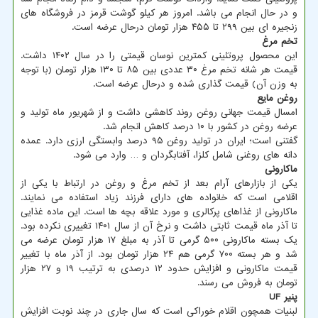
و در حال انجام می باشد. امروز هر کیلو گوشت قرمز در فروشگاه های
زنجیره ای بین ۲۹۹ تا ۴۵۵ هزار تومان درحال عرضه است.
تخم مرغ
این محصول پروتئینی کمترین نوسان قیمتی را در سال ۱۴۰۲ داشت.
قیمت هر شانه تخم مرغ ۳۰ عددی بین ۸۵ تا ۱۳۰ هزار تومان (با توجه
به وزن آن) قیمت گذاری شده و درحال عرضه است.
روغن مایع
امسال قیمت جهانی روغن روند کاهشی داشت و از شهریور ماه تولید و
عرضه روغن در کشور با ۱۰ درصد کاهش انجام شد.
گفتنی است؛ ایران در تولید روغن ۹۵ درصد وابستگی ارزی دارد. عمده
دانه های روغنی شامل کلزا، آفتابگردان و … وارد می شود.
ماکارونی
یکی از بازارهای آرام بعد از تخم مرغ و روغن در ارتباط با یکی از
اقلامی است که خانواده های دارای فرزند زیاد استفاده می نمایند.
ماکارونی از غذاهای پرکالری و مورد علاقه بچه ها است. این ماده غذایی
تا آذر ماه قیمت ثابتی داشت و نرخ آن از سال ۱۴۰۱ تغییری نکرده بود.
یک بسته ماکارونی ۵۰۰ گرمی تا آذر به مبلغ ۱۷ هزار تومان عرضه می
شد و هر بسته ۷۰۰ گرمی هم ۲۴ هزار تومان بود. از آذر ماه با تغییر
قیمت ماکارونی و افزایش حدود ۱۲ درصدی به ترتیب ۱۹ و ۲۷ هزار
تومان به فروش می رسند.
پنیر
UF
لبنیات همچون اقلام خوراکی است که سال جاری در چند نوبت افزایش