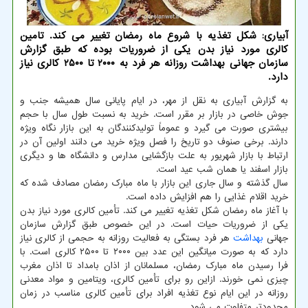
آبیاری: شکل تغذیه با شروع ماه رمضان تغییر می کند. تامین
کالری مورد نیاز بدن یکی از ضروریات بوده که طبق گزارش
سازمان جهانی بهداشت روزانه هر فرد به ۲۰۰۰ تا ۲۵۰۰ کالری نیاز
دارد.
به گزارش آبیاری به نقل از مهر، در ایام پایانی سال همیشه جنب و
جوش خاصی در بازار بر مقرر است. خرید به نسبت طول سال با حجم
بیشتری صورت می گیرد و عموماً تولیدکنندگان به این بازار نگاه ویژه
دارند. برخی صنوف دو تاریخ را فصل ویژه خرید می دانند اولین آن در
ارتباط با بازار شهریور به علت بازگشایی مدارس و دانشگاه ها و دیگری
بازار اسفند یا همان شب عید است.
سال گذشته و سال جاری این بازار با ماه مبارک رمضان مصادف شده که
خرید اقلام غذایی را هم افزایش داده است.
با آغاز ماه رمضان شکل تغذیه تغییر می کند. تأمین کالری مورد نیاز بدن
یکی از ضروریات حیات است. در این خصوص طبق گزارش سازمان
جهانی
بهداشت
هر فرد بستگی به فعالیت روزانه به حجمی از کالری نیاز
دارد که به صورت میانگین این عدد بین ۲۰۰۰ تا ۲۵۰۰ کالری است. با
فرا رسیدن ماه مبارک رمضان، مسلمانان از اذان بامداد تا اذان مغرب
چیزی نمی خورند. ازاین رو برای تأمین کالری، ویتامین و مواد معدنی
روزانه در این ایام نوع تغذیه افراد برای تأمین کالری مناسب در زمان
محدودتر متفاوت می شود.