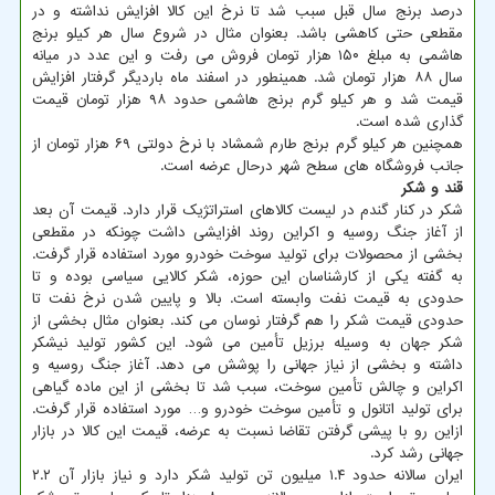
درصد برنج سال قبل سبب شد تا نرخ این کالا افزایش نداشته و در
مقطعی حتی کاهشی باشد. بعنوان مثال در شروع سال هر کیلو برنج
هاشمی به مبلغ ۱۵۰ هزار تومان فروش می رفت و این عدد در میانه
سال ۸۸ هزار تومان شد. همینطور در اسفند ماه باردیگر گرفتار افزایش
قیمت شد و هر کیلو گرم برنج هاشمی حدود ۹۸ هزار تومان قیمت
گذاری شده است.
همچنین هر کیلو گرم برنج طارم شمشاد با نرخ دولتی ۶۹ هزار تومان از
جانب فروشگاه های سطح شهر درحال عرضه است.
قند و شکر
شکر در کنار گندم در لیست کالاهای استراتژیک قرار دارد. قیمت آن بعد
از آغاز جنگ روسیه و اکراین روند افزایشی داشت چونکه در مقطعی
بخشی از محصولات برای تولید سوخت خودرو مورد استفاده قرار گرفت.
به گفته یکی از کارشناسان این حوزه، شکر کالایی سیاسی بوده و تا
حدودی به قیمت نفت وابسته است. بالا و پایین شدن نرخ نفت تا
حدودی قیمت شکر را هم گرفتار نوسان می کند. بعنوان مثال بخشی از
شکر جهان به وسیله برزیل تأمین می شود. این کشور تولید نیشکر
داشته و بخشی از نیاز جهانی را پوشش می دهد. آغاز جنگ روسیه و
اکراین و چالش تأمین سوخت، سبب شد تا بخشی از این ماده گیاهی
برای تولید اتانول و تأمین سوخت خودرو و… مورد استفاده قرار گرفت.
ازاین رو با پیشی گرفتن تقاضا نسبت به عرضه، قیمت این کالا در بازار
جهانی رشد کرد.
ایران سالانه حدود ۱.۴ میلیون تن تولید شکر دارد و نیاز بازار آن ۲.۲