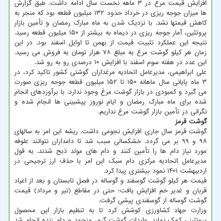
افزایش قیمت مرغ در ۳ ماهه نخست سال ادامه داشت. طبق گزارش
ها میزان جوجه ریزی در خرداد حدود ۱۳۲ میلیون قطعه بود که منجر به
کاهش قیمتها نشد. با نزدیک شدن به ماه مبارک رمضان و تأمین بازار
پروتئین، آمار جوجه ریزی در دیماه به بیشتر از ۱۵۰ میلیون قطعه رسید.
نتیجه این عملکرد تثبیت قیمت از بهمن تا اوایل اسفند بود. در این
زمان هر کیلو گوشت مرغ به مبلغ ۷۸ هزار تومان به فروش می رسید.
این عدد در هفته سوم اسفند با افزایش ۱۰ درصدی رو به رو شد.
علی ابراهیمی، مدیرعامل اتحادیه مرغداران گوشتی کشور تاکید کرد، در
۳ ماه پایانی سال ماهانه ۱۵۰ تا ۱۵۲ میلیون قطعه جوجه ریزی صورت
می گیرد و کمبودی در بازار گوشت مرغ وجود ندارد. با برآوردهای انجام
شده برای ماه مبارک رمضان و ایام نوروز پیشبینی ها انجام شده و
نگرانی در تأمین بازار گوشت مرغ نداریم.
گوشت قرمز
گوشت قرمز سال جاری افزایش نجومی داشت. ریشه این امر به سالهای
۹۸ و ۹۹ بر می گردد. خشکسالی سبب شد تا دامداران نتوانند علوفه
مورد نیاز دام ها را تأمین کنند و دام های مولد ذبح شدند. به قول
مدیرعامل اتحادیه مرکزی دام سبک این امر با حذف ارز ترجیحی در
اردیبهشت ۱۴۰۱ نمود بیشتری پیدا کرد.
قیمت هر کیلو گوشت گوسفند و گوساله در فصل تابستان و بعد از اعیاد
قربان و غدیر خم افزایش یافت؛ حتی در مقاطع (تیر و مرداد) قیمت
گوشت گوساله از گوسفندی پیشی گرفت.
وزارت جهاد کشاورزی کوشش کرد تا به تنظیم بازار این محصول
پروتئینی کمک نماید. واردات گوشت گرم، منجمد و دام زنده انجام شد