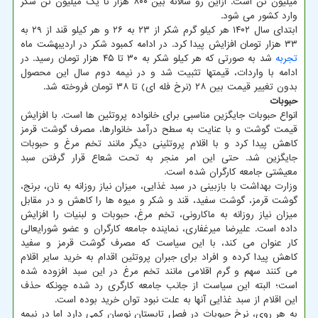
میلیون تن است. ازاین رو سالانه بین ۸۰۰ هزار تا یک میلیون تن شکر
وارد کشور می شود.
ابتدای سال ۱۴۰۲ هر کیلو گرم شکر از ۲۳ به ۲۶ و هر کیلو قند از ۲۹ به
۳۳ هزار تومان افزایش پیدا کرد. در ادامه کمبود شکر در اردیبهشت ماه
تجربه
شد به صورتی که هر کیلو شکر به ۳۰ تا ۴۵ هزار تومان رسید. در
ادامه با واردات، قیمتها تثبیت شد و در نیمه دوم سال این محصول
بدون تغییر قیمت بین ۲۸ (نرخ فله ای) تا ۳۸ تومان فروخته شد.
حبوبات
انواع حبوبات جایگزین مناسبی برای خانواده پروتئین ها است. با افزایش
قیمت گوشت و با عنایت به سطح درآمد خانوارها، مصرف گوشت قرمز
کاهش پیدا کرد و با اقلام پروتئینی دیگر مانند تخم مرغ و حبوبات
جایگزین شد. حتی این امر منجر به تحت شعاع قرار گرفتن سبد
معیشتی جامعه کارگران شده است.
وزارت بهداشت با بازبینی در سبد غذایی، میزان نیاز روزانه به نان، برنج،
گوشت قرمز، گوشت سفید، قند و شکر و میوه ها را کاهش و در مقابل
میزان نیاز روزانه به ماکارونی، تخم مرغ، حبوبات و لبنیات را افزایش
داده است. علیرضا میرغفاری، نماینده جامعه کارگران و عضو شورایعالی
کار عنوان می کند، با این سیاست که مصرف گوشت قرمز و سفید
کاهش پیدا کرده و افراد برای جبران پروتئین اقدام به خرید سایر اقلام
می کنند سهم و گرم اقلامی مانند تخم مرغ در این سبد افزوده شده
است؛ البته این سیاست از جانب جامعه کارگری رد شده چونکه حذف
این اقلام از سبد غذایی آنها به علت نبود توان خرید بوده است.
به هر روی، نرخ حبوبات در فصل تابستان نوسان کمی دارد اما در نیمه