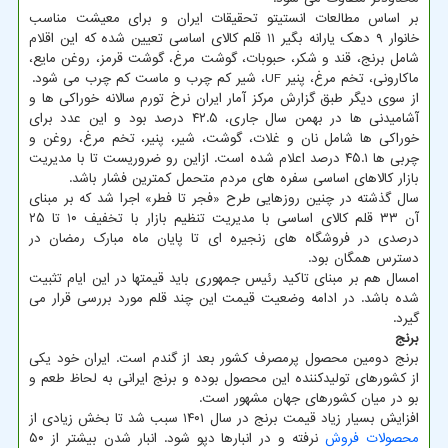
بر اساس مطالعات انستیتو تحقیقات ایران و برای معیشت مناسب
خانوار ۹ دهک یارانه بگیر ۱۱ قلم کالای اساسی تعیین شده که این اقلام
شامل برنج، قند و شکر، حبوبات، گوشت مرغ، گوشت قرمز، روغن مایع،
ماکارونی، تخم مرغ، پنیر UF، شیر کم چرب و ماست کم چرب می شود.
از سوی دیگر طبق گزارش مرکز آمار ایران نرخ تورم سالانه خوراکی ها و
آشامیدنی ها در بهمن سال جاری، ۴۲.۵ درصد بود و این عدد برای
خوراکی ها شامل نان و غلات، گوشت، شیر، پنیر، تخم مرغ، روغن و
چربی ها ۴۵.۱ درصد اعلام شده است. ازاین رو ضروریست تا با مدیریت
بازار کالاهای اساسی سفره های مردم متحمل کمترین فشار باشد.
سال گذشته در چنین روزهایی طرح «فجر تا فطر» اجرا شد که بر مبنای
آن ۳۳ قلم کالای اساسی با مدیریت تنظیم بازار با تخفیف ۱۰ تا ۲۵
درصدی در فروشگاه های زنجیره ای تا پایان ماه مبارک رمضان در
دسترس همگان بود.
امسال هم بر مبنای تاکید رئیس جمهوری باید قیمتها در این ایام تثبیت
شده باشد. در ادامه وضعیت قیمت این چند قلم مورد بررسی قرار می
گیرد.
برنج
برنج دومین محصول پرمصرف کشور بعد از گندم است. ایران خود یکی
از کشورهای تولیدکننده این محصول بوده و برنج ایرانی به لحاظ طعم و
بو در میان کشورهای جهان مشهور است.
افزایش بسیار زیاد قیمت برنج در سال ۱۴۰۱ سبب شد تا بخش زیادی از
محصولات
فروش
نرفته و در انبارها دپو شود. انبار شدن بیشتر از ۵۰