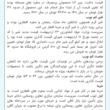
قیمت داشت. پنیر UF محصولی پرمصرف در سفره های صبحانه بوده
که تغییر قیمت آن از ابتدا سال انجام شد. این محصول از حدود ۳۷
هزار تومان در سال ۱۴۰۱ به ۴۴.۴۰۰ تومان در سال ۱۴۰۲ رسید.
شیر کم چرب
شیر گرم همچون غذاهای ماه مبارک رمضان و سفره افطاری بوده و
برخی روزه داران با شیر گرم و خرما افطار می کنند.
سرپرست وزارت جهاد کشاورزی ۲۳ اردیبهشت قیمت جدید شیر را که
در جلسه مورخ ۱۷ اردیبهشت شورای قیمت گذاری مصوب شده بود را
ابلاغ نمود و هر کیلو گرم شیر خام درب دامداری ۱۵ هزار تومان تعیین
شد. امروز هر بسته شیر کیسه ای ۸۰۰ گرمی در فروشگاه ها حدود ۱۶
هزار تومان به فروش می رسد.
ماست کم چرب
برخی برندهای داخلی در تولیدات لبنی قیمت بالایی دارند اما کاهش
تقاضا ناگزیر کرده تا این تولیدکنندگان هم ناگزیر باشند تا محصولات
خویش را در بازار با تخفیف ویژه به فروش برسانند.
در حال حاضر ماست کم چرب یک کیلویی بین ۴۶ تا ۵۳ هزار تومان
قیمت گذاری شده است.
خرما
خرما هم در کنار شیر از مواد غذایی ثابت سفره های افطاری است. به
قول ایوب فصاحت، سرپرست سازمان مرکزی تعاون روستایی ذخایر خرما
برای تأمین نیاز بازار کافی است و خرمای مورد نیاز در سردخانه های
سازمان مرکزی تعاون روستایی برای عرضه با نرخ مصوب به میزان کافی