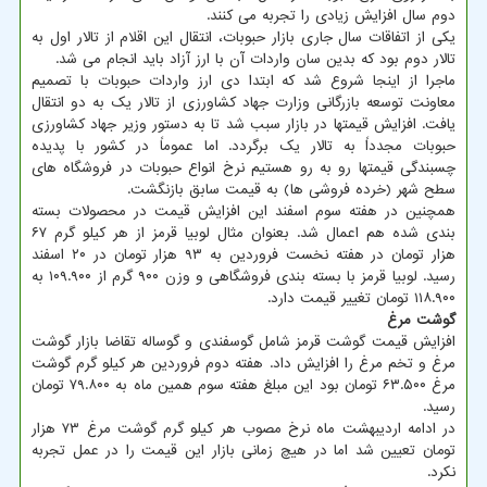
دوم سال افزایش زیادی را تجربه می کنند.
یکی از اتفاقات سال جاری بازار حبوبات، انتقال این اقلام از تالار اول به
تالار دوم بود که بدین سان واردات آن با ارز آزاد باید انجام می شد.
ماجرا از اینجا شروع شد که ابتدا دی ارز واردات حبوبات با تصمیم
معاونت توسعه بازرگانی وزارت جهاد کشاورزی از تالار یک به دو انتقال
یافت. افزایش قیمتها در بازار سبب شد تا به دستور وزیر جهاد کشاورزی
حبوبات مجدداً به تالار یک برگردد. اما عموماً در کشور با پدیده
چسبندگی قیمتها رو به رو هستیم نرخ انواع حبوبات در فروشگاه های
سطح شهر (خرده فروشی ها) به قیمت سابق بازنگشت.
همچنین در هفته سوم اسفند این افزایش قیمت در محصولات بسته
بندی شده هم اعمال شد. بعنوان مثال لوبیا قرمز از هر کیلو گرم ۶۷
هزار تومان در هفته نخست فروردین به ۹۳ هزار تومان در ۲۰ اسفند
رسید. لوبیا قرمز با بسته بندی فروشگاهی و وزن ۹۰۰ گرم از ۱۰۹.۹۰۰ به
۱۱۸.۹۰۰ تومان تغییر قیمت دارد.
گوشت مرغ
افزایش قیمت گوشت قرمز شامل گوسفندی و گوساله تقاضا بازار گوشت
مرغ و تخم مرغ را افزایش داد. هفته دوم فروردین هر کیلو گرم گوشت
مرغ ۶۳.۵۰۰ تومان بود این مبلغ هفته سوم همین ماه به ۷۹.۸۰۰ تومان
رسید.
در ادامه اردیبهشت ماه نرخ مصوب هر کیلو گرم گوشت مرغ ۷۳ هزار
تومان تعیین شد اما در هیچ زمانی بازار این قیمت را در عمل تجربه
نکرد.