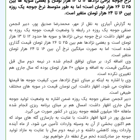
نرخ جوجه برخی نژادها ۱۲ تا ۱۳ هزار تومان و بعضی سویه ها بین
۲۵ تا ۲۶ هزار تومان است؛ اما به طور متوسط نرخ جوجه یک روزه
بین ۱۶ تا ۲۴ هزار تومان متغیر است.
به گزارش آبیاری به نقل از مهر، محمدرضا صدیق پور، دبیر انجمن
صنفی جوجه یک روزه در رابطه با وضعیت قیمت جوجه یک روزه به
مهر اظهار داشت: نرخ جوجه برخی نژادها و سویه ها حدود ۱۲ تا ۱۳ هزار
تومان است و بعضی نژادها هم بین ۲۵ تا ۲۶ هزار تومان قیمت گذاری
شده است؛ اما به صورت میانگین نرخ آن بین ۱۶ تا ۲۴ هزار تومان
متغیر است.
وی اضافه کرد: بر مبنای توافق انجام شده در نیمه دوم سال قبل
میانگین قیمت، به اضافه و منهای ۲۰ هزار تومان بوده که سال جاری هم
تغییری نکرده است.
وی با اشاره به اینکه بر مبنای تنوع نژادها، سن، کیفیت جوجه ها قیمتها
متفاوت می شود، اظهار داشت: این نوسان قیمت در سویه های مختلف
طبیعی است.
دبیر انجمن صنفی جوجه یک روزه ضمن اشاره به وضعیت تولید جوجه
سال جاری اظهار داشت: امسال هم بر مبنای برنامه ریزی انجام شده
ماهانه ۱۵۰ میلیون قطعه جوجه ریزی در کشور صورت می گیرد.
صدیق پور در انتها اظهار داشت: با عنایت به بازسازی گله های مولد که
هم اکنون بخشی از آن به وسیله واردات تأمین می شود، از ماه آینده
واردات روند کاهشی داشته و در نیمه دوم سال با عنایت به مازاد تولید
جوجه جز صادرکننده تخم مرغ نطفه دار خواهیم بود.