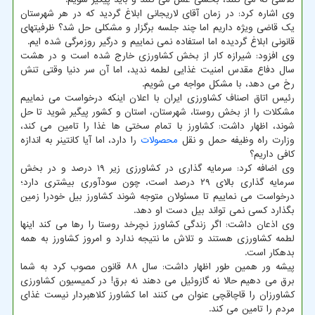
وی اشاره کرد: در زمان آقای لاریجانی ابلاغ گردید که در هر شهرستان
یک قاضی ویژه داریم اما چند جلسه برگزار و مشکلی حل شد؟ ظرفیتهای
قانونی ابلاغ گردیده اما استفاده نمی نماییم و درگیر روزمرگی شده ایم.
وی افزود: شیرازه کار از بخش کشاورزی خارج شده است و در هشت
سال دفاع مقدس امنیت غذایی لطمه ندید، اما آن سر دنیا وقتی تنش
رخ می دهد، با مشکل مواجه می شویم.
رئیس اتاق اصناف کشاورزی ایران با اعلان اینکه درخواست می نماییم
مشکلات را از بخش روستا، شهرستان، استان و کشور پیگیر شوید تا حل
شوند، اظهار داشت: کشاورز با تمام سختی ها غذا را تامین می کند،
وزارت راه وظیفه حمل و نقل
محصولات
را دارد، اما آیا کانتینر به اندازه
کافی داریم؟
وی اضافه کرد: سرمایه گذاری در کشاورزی زیر ۱۹ درصد و در بخش
سرمایه گذاری بالای ۲۹ درصد است، چون سودآوری بیشتری دارد؛
درخواست می نماییم تا مسئولان متوجه شوند کشاورز بیل خودرا زمین
بگذارد کسی نمی تواند بیل دست او دهد.
وی اذعان داشت: اگر زندگی کشاورز نچرخد روستا را رها می کند اینها
لطمه کشاورزی هستند و تلاش ما نتیجه ندارد و امروز کشاورز به همه
بدهکار است.
پیشه ور همین طور اظهار داشت: سال ۸۸ قانون مصوب کرد به شما
برق می دهیم حالا نه گازوئیل می دهند نه برق! در کمیسیون کشاورزی
کشاورزان را قاچاقچی عنوان می کنند اما کشاورز کلاهبردار نیست غذای
مردم را تامین می کند.