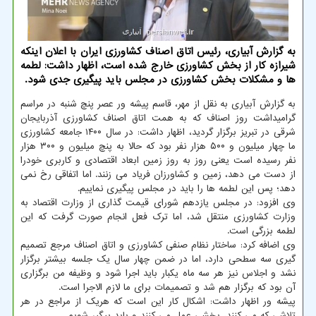
به گزارش آبیاری، رئیس اتاق اصناف کشاورزی ایران با اعلان اینکه
شیرازه کار از بخش کشاورزی خارج شده است، اظهار داشت: لطمه
ها و مشکلات بخش کشاورزی در مجلس باید پیگیری جدی شود.
به گزارش آبیاری به نقل از مهر، قاسم پیشه ور عصر پنچ شنبه در مراسم
گرامیداشت روز اصناف که به همت اتاق اصناف کشاورزی آذربایجان
شرقی در تبریز برگزار گردید، اظهار داشت: در سال ۱۴۰۰ جامعه کشاورزی
ما چهار میلیون و ۵۰۰ هزار نفر بود که حالا به پنچ میلیون و ۳۰۰ هزار
نفر رسیده است یعنی روز به روز زمین ابعاد اقتصادی و کاربری خودرا
از دست می دهد، زمین و کشاورزان فریاد می زنند. اما اتفاقی رخ نمی
دهد؛ پس این لطمه ها را باید در مجلس پیگیری نماییم.
وی افزود: در مجلس یازدهم شورای قیمت گذاری از وزارت اقتصاد به
وزارت کشاورزی منتقل شد، اما ترک فعل انجام صورت گرفت که این
لطمه بزرگی است.
وی اضافه کرد: ساختار نظام صنفی کشاورزی و اتاق اصناف مرجع تصمیم
گیری سه سطحی دارد، اما در ضمن چهار سال یک جلسه بیشتر برگزار
نشد و اجلاس نیز هر سه ماه یکبار باید اجرا شود و وظیفه من برگزاری
آن بود که برگزار هم شد و تصمیمات برای ما لازم الاجرا است.
پیشه ور اظهار داشت: اشکال کار این است که هریک از مراجع در هر
تلاشی که می کنند، بخشی عمل می کنند و باید پیگیر شویم.