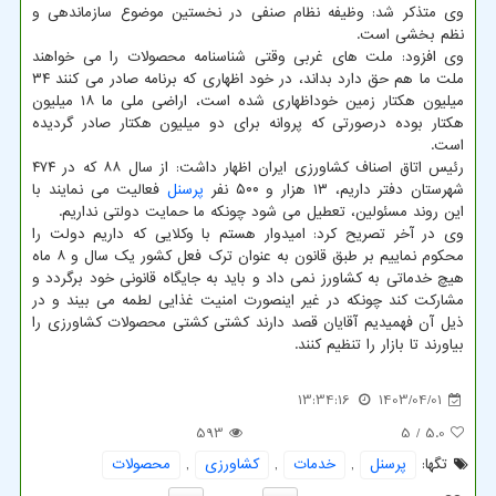
وی متذکر شد: وظیفه نظام صنفی در نخستین موضوع سازماندهی و
نظم بخشی است.
وی افزود: ملت های غربی وقتی شناسنامه محصولات را می خواهند
ملت ما هم حق دارد بداند، در خود اظهاری که برنامه صادر می کنند ۳۴
میلیون هکتار زمین خوداظهاری شده است، اراضی ملی ما ۱۸ میلیون
هکتار بوده درصورتی که پروانه برای دو میلیون هکتار صادر گردیده
است.
رئیس اتاق اصناف کشاورزی ایران اظهار داشت: از سال ۸۸ که در ۴۷۴
شهرستان دفتر داریم، ۱۳ هزار و ۵۰۰ نفر
پرسنل
فعالیت می نمایند با
این روند مسئولین، تعطیل می شود چونکه ما حمایت دولتی نداریم.
وی در آخر تصریح کرد: امیدوار هستم با وکلایی که داریم دولت را
محکوم نماییم بر طبق قانون به عنوان ترک فعل کشور یک سال و ۸ ماه
هیچ خدماتی به کشاورز نمی داد و باید به جایگاه قانونی خود برگردد و
مشارکت کند چونکه در غیر اینصورت امنیت غذایی لطمه می بیند و در
ذیل آن فهمیدیم آقایان قصد دارند کشتی کشتی محصولات کشاورزی را
بیاورند تا بازار را تنظیم کنند.
13:34:16
1403/04/01
593
/ 5
5.0
تگها:
پرسنل
,
خدمات
,
كشاورزی
,
محصولات