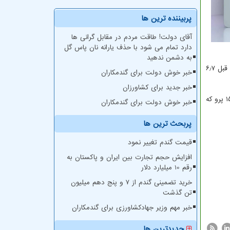
پربیننده ترین ها
آقای دولت! طاقت مردم در مقابل گرانی ها
دارد تمام می شود با حذف یارانه نان پاس گل
به دشمن ندهید
شرکت تحقیقاتی بازار Canalys اخیراْ اعلام نمود که فروش گوشی آیفون در چین در سه ماهه ی منتهی به ژوئن (خرداد و تیر) درمقایسه با سال قبل ۶٫۷
خبر خوش دولت برای گندمکاران
خبر جدید برای کشاورزان
برای کاربران هندی کاهش قیمت همیشه خوشایند است؛ اما درمقابل، آیفون ها در هند با قیمت گران عرضه می شوند. ارزان ترین مدل آیفون ۱۵ پرو که
خبر خوش دولت برای گندمکاران
پربحث ترین ها
قیمت گندم تغییر نمود
افزایش حجم تجارت بین ایران و پاکستان به
رقم 10 میلیارد دلار
خرید تضمینی گندم از ۷ و پنج دهم میلیون
تن گذشت
خبر مهم وزیر جهادکشاورزی برای گندمکاران
جدیدترین ها