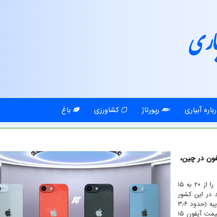
اری
باره آبیاری
رپورتاژ
کشاورزی
باغ
فون در چین،
پس از این که دولت هند تعرفه ی واردات گوشیهای هوشمند را از ۲۰ به ۱۵
یمت مدلهای آیفون پرو را ۳ تا ۴ درصد در این کشور
کم کرد. قیمت آیفون های ۱۳ و ۱۴ و ۱۵ ساخت هند ۳۰۰ روپیه (حدود ۳٫۶
دلار) و قیمت آیفون SE حدود ۲، ۳۰۰ روپیه (۲۷٫۵ دلار) و قیمت آیفون ۱۵