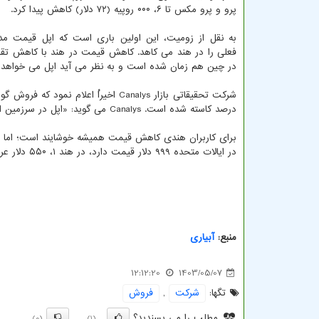
پرو و پرو مکس تا ۶، ۰۰۰ روپیه (۷۲ دلار) کاهش پیدا کرد.
به نقل از زومیت، این اولین باری است که اپل قیمت مد
فعلی را در هند می کاهد. کاهش قیمت در هند با کاهش تقاض
در چین هم زمان شده است و به نظر می آید اپل می خواهد 
درصد کاسته شده است. Canalys می گوید: «اپل در سرزمین اصلی چین در تنگنا قرار گرفته است.»
در ایالات متحده ۹۹۹ دلار قیمت دارد، در هند ۱، ۵۵۰ دلار عرضه می شود.
منبع:
آبیاری
12:12:20
1403/05/07
تگها:
شركت
,
فروش
مطلب را می پسندید؟
(0)
(1)