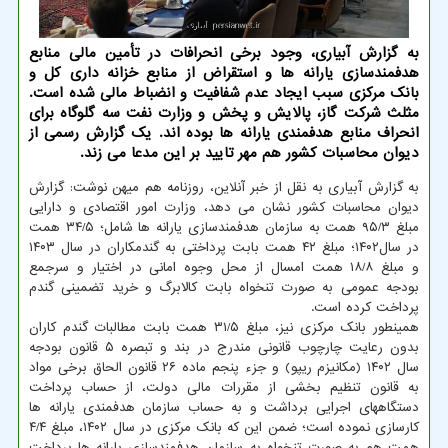
به گزارش آبیاری، وجود برخی انحرافات در تأمین مالی منابع
هدفمندسازی یارانه ها و استقراض از منابع خزانه داری کل و
بانک مرکزی سبب ایجاد عدم شفافیت و انضباط مالی شده است.
مثلث شرکت گاز، پالایش و پخش و وزارت نفت سه گلوگاه برای
انحراف منابع هدفمندی یارانه ها بوده اند. یک گزارش رسمی از
دیوان محاسبات کشور هم مهر تایید بر این مدعا می زند.
به گزارش آبیاری به نقل از خبر آنلاین، روزنامه هم میهن نوشت: گزارش
دیوان محاسبات کشور نشان می دهد، وزارت امور اقتصادی و دارایی
مبلغ ۹۵/۳ همت به سازمان هدفمندسازی یارانه ها شامل؛ ۳۴/۵ همت
در سال۱۴۰۲؛ مبلغ ۴۲ همت بابت پرداختی به گندمکاران در سال ۱۴۰۳
و مبلغ ۱۸/۸ همت امسال از محل وجوه امانی در اختیار و سرجمع
بودجه عمومی به صورت تنخواه بابت کالابرگ و خرید تضمینی گندم
پرداخت کرده است.
همینطور بانک مرکزی نیز، مبلغ ۳۱/۵ همت بابت مطالبات گندم کاران
بدون رعایت چارچوب قانونی مندرج در بند و تبصره ۵ قانون بودجه
سال ۱۴۰۲ (مکانیزم ریپو) و جزء پنجم ماده ۲۶ قانون الحاق برخی مواد
به قانون تنظیم بخشی از مقررات مالی دولت، از حساب پرداخت
دستگاههای اجرایی برداشت و به حساب سازمان هدفمندی یارانه ها
کارسازی نموده است؛ ضمن این که بانک مرکزی در سال ۱۴۰۲، مبلغ ۴/۴
همت هم به صورت تنخواه به سازمان هدفمندسازی یارانه ها پرداخت