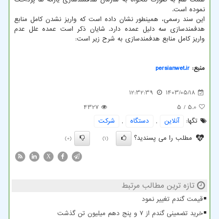
نموده است.
این سند رسمی، همینطور نشان داده است که واریز نشدن کامل منابع
هدفمندسازی سه دلیل عمده دارد. شایان ذکر است عمده علل عدم
واریز کامل منابع هدفمندسازی به شرح زیر است:
منبع:
persianwet.ir
12:32:39
1403/05/18
4327
/ 5
5.0
تگها:
آنلاین
,
دستگاه
,
شركت
مطلب را می پسندید؟
(0)
(1)
X
تازه ترین مطالب مرتبط
قیمت گندم تغییر نمود
خرید تضمینی گندم از ۷ و پنج دهم میلیون تن گذشت