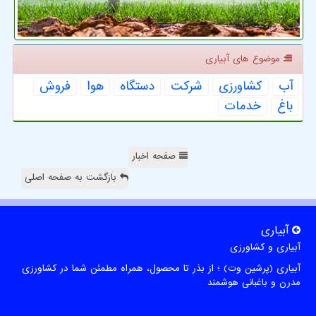
موضوع های آبیاری
آب
كشاورزی
شركت
دستگاه
هوا
فروش
باغ
خدمات
صفحه اخبار
بازگشت به صفحه اصلی
آبیاری
آبیاری و کشاورزی
آبیاری (پرشین وت) ؛ از بذر تا محصول، همراه مطمئن شما در کشاورزی
مدرن و باغبانی هوشمند