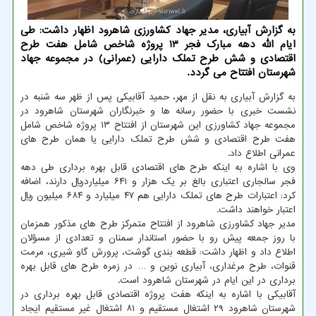
به گزارش آبیاری، مدیر جهاد کشاورزی شاهرود اظهار داشت: طی
ایام الله دهه مبارک فجر ۱۳ پروژه شاخص شامل هفت طرح
اقتصادی و شش طرح تملک دارایی (عمرانی) در مجموعه جهاد
شهرستان افتتاح می گردد.
به گزارش آبیاری به نقل از مهر، حمید آقابیکی پس از ظهر سه شنبه در
نشست خبری با حضور رسانه ها و خبرنگاران شهرستان شاهرود در
مجموعه جهاد کشاورزی این شهرستان از افتتاح ۱۳ پروژه شاخص شامل
هفت طرح اقتصادی و شش طرح تملک دارایی یا همان طرح های
عمرانی اطلاع داد.
وی با اشاره به اینکه طرح های اقتصادی قابل بهره برداری طی دهه
فجر سالجاری اعتباری بالغ بر یک هزار و ۶۴۱ میلیاردریال دارند، اضافه
کرد: اعتبارات طرح های تملک دارایی هم ۴۷ میلیارد و ۶۸۴ میلیون ریال
اعتبار خواهند داشت.
مدیر جهاد کشاورزی شاهرود از افتتاح متمرکز طرح های مذکور همزمان
با روز جمعه پیش رو با حضور استاندار سمنان و تعدادی از مسؤلان
اطلاع داد و اظهار داشت: قطعه بندی گوشت، پرورش گاو شیری، مرمت
قنوات، طرح مرغداری، آبیاری نوین و … در زمره طرح های قابل بهره
برداری در این ایام در شهرستان شاهرود است.
آقابیکی با اشاره به اینکه هفت پروژه اقتصادی قابل بهره برداری در
شهرستان شاهرود ۲۹ اشتغال مستقیم و ۸۱ اشتغال غیر مستقیم ایجاد