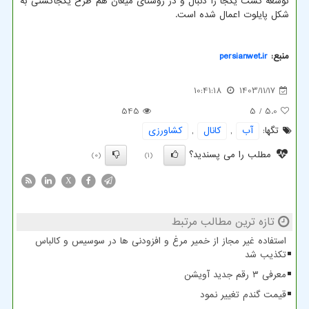
توسعه کشت یکجا را دنبال و در روستای میغان هم طرح یکجاکشتی به
شکل پایلوت اعمال شده است.
منبع:
persianwet.ir
10:41:18
1403/11/17
545
/ 5
5.0
تگها:
آب
,
كانال
,
كشاورزی
مطلب را می پسندید؟
(0)
(1)
X
تازه ترین مطالب مرتبط
استفاده غیر مجاز از خمیر مرغ و افزودنی ها در سوسیس و کالباس
تکذیب شد
معرفی ۳ رقم جدید آویشن
قیمت گندم تغییر نمود