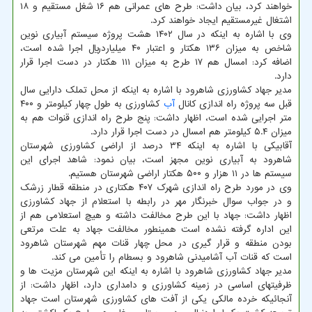
خواهند کرد، بیان داشت: طرح های عمرانی هم ۱۶ شغل مستقیم و ۱۸
اشتغال غیرمستقیم ایجاد خواهند کرد.
وی با اشاره به اینکه در سال ۱۴۰۲ هشت پروژه سیستم آبیاری نوین
شاخص به میزان ۱۳۶ هکتار و اعتبار ۴۰ میلیاردریال اجرا شده است،
اضافه کرد: امسال هم ۱۷ طرح به میزان ۱۱۱ هکتار در دست اجرا قرار
دارد.
مدیر جهاد کشاورزی شاهرود با اشاره به اینکه از محل تملک دارایی سال
قبل سه پروژه راه اندازی کانال
آب
کشاورزی به طول چهار کیلومتر و ۴۰۰
متر اجرایی شده است، اظهار داشت: پنج طرح راه اندازی قنوات هم به
میزان ۵.۴ کیلومتر هم امسال در دست اجرا قرار دارد.
آقابیکی با اشاره به اینکه ۳۴ درصد از اراضی کشاورزی شهرستان
شاهرود به آبیاری نوین مجهز است، بیان نمود: شاهد اجرای این
سیستم ها در ۱۱ هزار و ۵۰۰ هکتار اراضی شهرستان هستیم.
وی در مورد طرح راه اندازی شهرک ۴۰۷ هکتاری در منطقه قطار زرشک
و در جواب سوال خبرنگار مهر در رابطه با استعلام از جهاد کشاورزی
اظهار داشت: جهاد با این طرح مخالفت داشته و هیچ استعلامی هم از
این اداره گرفته نشده است همینطور مخالفت جهاد به علت مرتعی
بودن منطقه و قرار گیری در محل چهار قنات مهم شهرستان شاهرود
است که قنات آب آشامیدنی شاهرود و بسطام را تأمین می کند.
مدیر جهاد کشاورزی شاهرود با اشاره به اینکه این شهرستان مزیت ها و
ظرفیتهای اساسی در زمینه کشاورزی و دامداری دارد، اظهار داشت: از
آنجائیکه خرده مالکی یکی از آفت های کشاورزی شهرستان است جهاد