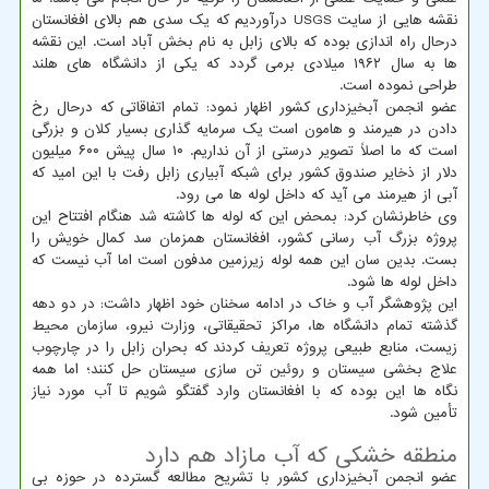
نقشه هایی از سایت USGS درآوردیم که یک سدی هم بالای افغانستان
درحال راه اندازی بوده که بالای زابل به نام بخش آباد است. این نقشه
ها به سال ۱۹۶۲ میلادی برمی گردد که یکی از دانشگاه های هلند
طراحی نموده است.
عضو انجمن آبخیزداری کشور اظهار نمود: تمام اتفاقاتی که درحال رخ
دادن در هیرمند و هامون است یک سرمایه گذاری بسیار کلان و بزرگی
است که ما اصلاً تصویر درستی از آن نداریم. ۱۰ سال پیش ۶۰۰ میلیون
دلار از ذخایر صندوق کشور برای شبکه آبیاری زابل رفت با این امید که
آبی از هیرمند می آید که داخل لوله ها می رود.
وی خاطرنشان کرد: بمحض این که لوله ها کاشته شد هنگام افتتاح این
پروژه بزرگ آب رسانی کشور، افغانستان همزمان سد کمال خویش را
بست. بدین سان این همه لوله زیرزمین مدفون است اما آب نیست که
داخل لوله ها شود.
این پژوهشگر آب و خاک در ادامه سخنان خود اظهار داشت: در دو دهه
گذشته تمام دانشگاه ها، مراکز تحقیقاتی، وزارت نیرو، سازمان محیط
زیست، منابع طبیعی پروژه تعریف کردند که بحران زابل را در چارچوب
علاج بخشی سیستان و روئین تن سازی سیستان حل کنند؛ اما همه
نگاه ها این بوده که با افغانستان وارد گفتگو شویم تا آب مورد نیاز
تأمین شود.
منطقه خشکی که آب مازاد هم دارد
عضو انجمن آبخیزداری کشور با تشریح مطالعه گسترده در حوزه بی