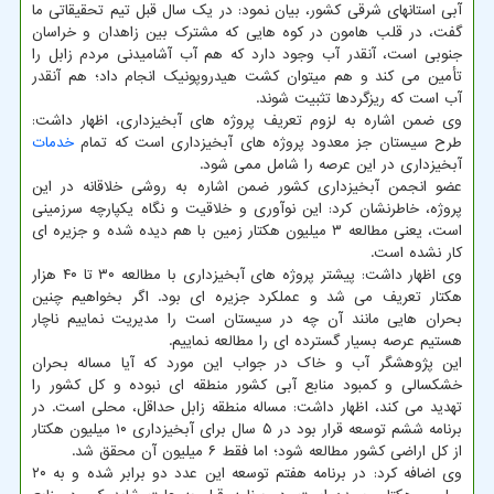
آبی استانهای شرقی کشور، بیان نمود: در یک سال قبل تیم تحقیقاتی ما
گفت، در قلب هامون در کوه هایی که مشترک بین زاهدان و خراسان
جنوبی است، آنقدر آب وجود دارد که هم آب آشامیدنی مردم زابل را
تأمین می کند و هم میتوان کشت هیدروپونیک انجام داد؛ هم آنقدر
آب است که ریزگردها تثبیت شوند.
وی ضمن اشاره به لزوم تعریف پروژه های آبخیزداری، اظهار داشت:
طرح سیستان جز معدود پروژه های آبخیزداری است که تمام
خدمات
آبخیزداری در این عرصه را شامل ممی شود.
عضو انجمن آبخیزداری کشور ضمن اشاره به روشی خلاقانه در این
پروژه، خاطرنشان کرد: این نوآوری و خلاقیت و نگاه یکپارچه سرزمینی
است، یعنی مطالعه ۳ میلیون هکتار زمین با هم دیده شده و جزیره ای
کار نشده است.
وی اظهار داشت: پیشتر پروژه های آبخیزداری با مطالعه ۳۰ تا ۴۰ هزار
هکتار تعریف می شد و عملکرد جزیره ای بود. اگر بخواهیم چنین
بحران هایی مانند آن چه در سیستان است را مدیریت نماییم ناچار
هستیم عرصه بسیار گسترده ای را مطالعه نماییم.
این پژوهشگر آب و خاک در جواب این مورد که آیا مساله بحران
خشکسالی و کمبود منابع آبی کشور منطقه ای نبوده و کل کشور را
تهدید می کند، اظهار داشت: مساله منطقه زابل حداقل، محلی است. در
برنامه ششم توسعه قرار بود در ۵ سال برای آبخیزداری ۱۰ میلیون هکتار
از کل اراضی کشور مطالعه شود؛ اما فقط ۶ میلیون آن محقق شد.
وی اضافه کرد: در برنامه هفتم توسعه این عدد دو برابر شده و به ۲۰