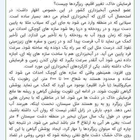
فرسایش خاک، تغییر اقلیم، ریزگردها چیست؟
عضو انجمن آبخیزداری کشور در این خصوص اظهار داشت: در
استحصال آب کاری که آبخیزداری انجام می دهد بسیار ساده است.
سیلابی که در منطقه وارد می شود به جای این که سیلاب مثلا به پایین
دست برود و در رودخانه و دریا رها شود سازه های کوچکی احداث می
شود که زمان ورود آب به رودخانه را به تأخیر می اندازد. این تأخیر
کمک می نماید تا آب فرصت پیدا کند و در زمین و سفره های زیرزمینی
نفوذ کند. درست مثل این که سر راه یک دونده پله ساخته شود، سرعت
فرد پایین می آید. در آبخیزداری هم با ساخت سازه های پله ای، اجازه
داده نمی شود آب آنقدر سرعت بگیرد که توان کندن زمین و فرسایش
خاک داشته باشد. یکی از کارکردهای آبخیزداری این مورد است.
وی افزود: همینطور وقتی که سازه های کوچک احداث می شود که
ساده و محدود هستند به شعاع ۱۰۰ تا ۲۰۰ متر، این رطوبت یک
میکروکلیما (یا خُرد اقلیم) بوجود می آورد که کمک می نماید پوشش
گیاهی تقویت شوند. در ادامه این تقویت پوشش گیاهی و ریشه ها مانع
فرسایش خاک در دشت ها می شود. اما در مناطقی که با بحران هایی
مثل ریزگرد رو به رو هستند مثل سیستان، نخست اینکه، هیرمند آب
نمی دهد. دوم، بارش در زابل آنقدر نیست که روان آب داشته باشید.
سوم، در طول یک سال میزان تبخیر در منطقه دشت سیستان ۴ متر
است؛ یعنی هر آبی به ارتفاع ۴ متر باشد تبخیر می شود. در نتیجه تنها
چاره ای که میتوان ریزگردها را مهار کرد، ایجاد پوشش گیاهی یا این که
روی خاک خشک دشت مالچ نفتی ریخته شود که دومی روشی در تضاد