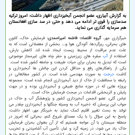
به گزارش آبیاری، عضو انجمن آبخیزداری اظهار داشت: امروز ترکیه
سدسازی را قوی تر ادامه می دهد و حتی در سد سازی افغانستان
هم سرمایه گذاری می نماید.
خبرگزاری مهر،
گروه اقتصاد؛ فاطمه امیراحمدی:
فرسایش خاک، کانون
های بحرانی، ریزگردها، آلودگی هوا و.... بخشی از معضلاتی است که به
علت عدم مراقبت از محیط زیست ایجاد شده اند. کاهش بارش،
استفاده از
آب
سفره های زیرزمینی و حفر چاه های غیرمجاز موضوعی
است که تبدیل به بحران برای حیات طبیعت و جامعه کشور شده است.
یکی از راهکارهای رفع و حداقل کردن این چالش ها آبخیزداری و
کاشت
درخت
به صورت مهندسی شده است. در کشور مطالعاتی در
رابطه با محافظت از خاک از دید آبخیزداری انجام شده است؛ مجموعه
پروژه هایی که در حوزه منابع طبیعی و آبخیزداری بوده و در جهت
پایش و اثربخشی اقدامات در مبحث فرسایش خاک است.
عباس گلی، عضو انجمن آبخیزداری کشور و پژوهشگر آب و خاک در
جواب این پرسش که ذخیره آب به وسیله جنگلها و آبخیزداری چقدر می
تواند به بحث تغییر اقلیم کمک نماید به خبرنگار مهر، اظهار داشت:
پاسخ به این سؤال را با یک مصداق شروع کنم، بحرانی که امروز در
منطقه سیستان با آن مواجه هستیم که از آن بعنوان بحران فرسایش
خاک یاد می شود، در زمینه گرد و غبار، تأمین آب آشامیدنی و تخریب
سرزمین مطرح است؛ این که زمینهای کشاورزی دیگر از حیز انتفاع خارج