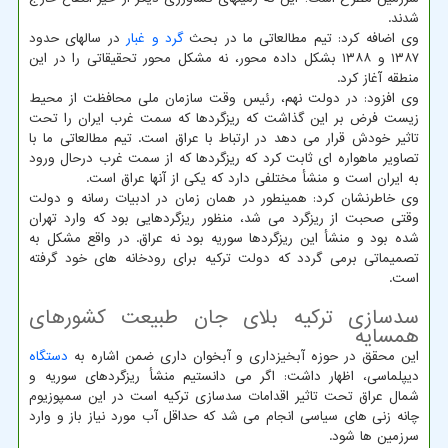
شدند.
وی اضافه کرد: تیم مطالعاتی ما در بحث
گرد و غبار
در سالهای حدود
۱۳۸۷ و ۱۳۸۸ بشکل داده محور، نه مشکل محور تحقیقاتی را در این
منطقه آغاز کرد.
وی افزود: در دولت نهم، رئیس وقت سازمان ملی محافظت از محیط
زیست فرض بر این گذاشت که ریزگردها که سمت غرب ایران را تحت
تاثیر خودش قرار می دهد در ارتباط با عراق است. تیم مطالعاتی ما با
تصاویر ماهواره ای ثابت کرد که ریزگردها که از سمت غرب درحال ورود
به ایران است و منشأ مختلفی دارد که یکی از آنها عراق است.
وی خاطرنشان کرد: همینطور در همان زمان در ادبیات رسانه و دولت
وقتی صحبت از ریزگرد می شد، منظور ریزگردهایی بود که وارد تهران
شده بود و منشأ این ریزگردها سوریه بود نه عراق. در واقع مشکل به
تصمیماتی برمی گردد که دولت ترکیه برای رودخانه های خود گرفته
است.
سدسازی ترکیه بلای جان طبیعت کشورهای
همسایه
این محقق در حوزه آبخیزداری و آبخوان داری ضمن اشاره به
دستگاه
دیپلماسی، اظهار داشت: اگر می دانستیم منشأ ریزگردهای سوریه و
شمال عراق تحت تاثیر اقدامات سدسازی ترکیه است در این سمپوزیوم
چانه زنی های سیاسی انجام می شد که حداقل آب مورد نیاز باز و وارد
سرزمین ها شود.