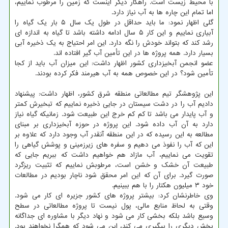
با محیط زیست است. راهکار دیگر اینست که زمین را مرطوب نماییم،
اما تمام این چاره ها به آب نیاز دارد.
گلی اظهار نمود: ما باید حداقل در طول یک سال ۵ بار یک گیاه را
آبیاری نماییم و این کار ۵ سال ادامه داشته باشد تا گیاه به اندازه ای
رشد کند که بتواند خودش را نگه دارد. این امر احتیاج به یک ذخیره آبی
بسیار دارد. همه پروژه ها در این تأمین آب گیر افتاده اند.
عضو انجمن آبخیزداری کشور اظهار داشت: این میزان آب باید از کجا
تأمین شود؟ در این خصوص همه به آب هیرمند فکر کرده بودند.
این پژوهشگر تیم مطالعاتی منطقه شرق کشور، اظهار داشت: پیشنهاد
دادیم آب را در دشت سیستان در جایی ذخیره نماییم که تبخیرش کمتر
و آب پایدار می باشد تا کم کم خرج این طبیعت شود. زمانیکه گیاه نیاز
دارد به آن آب داده شود. این پروژه در حوزه آبخیزداری بر مبنای
مطالعه به این رسیده که در این منطقه آنقدر آب وجود دارد که علاوه بر
این که آب را نفوذ می دهیم و سفره های زیرزمینی و پوشش گیاهی را
تقویت می نماییم، آب مازاد هم خواهیم داشت که ببریم جایی که
طبیعت آن خشک و خشن است، مرطوبش نماییم که تثبیت ریزگرد
صورت گیرد. برای آن که این امر محقق شود ناچار بودیم در مطالعات
خود ۳ میلیون هکتار را با هم ببینیم.
وی خاطرنشان کرد: بیشتر پروژه های کشور جزیره ای کار می شود.
وقتی به لحاظ منابع مالی، پول نیست تا پروژه مطالعاتی در سطح
وسیع باشد بلکه بخشی کار می شود و نهاد دیگر با مشاوره ای جداگانه
بخش دیگری را پیگیری می کند، این می شود که همگرا نخواهند بود.