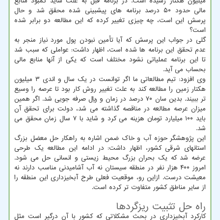
میلیون هکتار رسیده است. در برنامه قبل به علت شاید کمبود منابع
مالی حدود ۵۰ درصد برنامه های پیشبینی شده محقق شد و حال
پرسش این است، چه چیزی تغییر کرده که این مطالعه دو برابر شده
است؟
گلی در جواب این پرسش که آیا تأمین نبودن پول مورد نیاز منجر به
عدم تحقق این برنامه ها شده است، اظهار داشت: عواملی که سبب شد
تا این برنامه عملیاتی نشود مختلف است که یکی از آنها منابع مالی
بحساب می آید.
وی افزود: تیم مطالعاتی ما اگر توانست در یک سال و اندی ۳ میلیون
هکتار زمین را مطالعه کند به علت تغییر روش کار بود تا عرصه را وسیع
تر ببیند. بدین سان ۷۰ درصد در زمان و ریال صرفه جویی شد. اگر همین
میزان عرصه مطالعه در مناقصه گذاشته می شد، دولت برای تحقق آن
باید ۱۰۰ میلیارد تومان هزینه می کرد و شاید با ۷ سال زمان محقق می
شد.
این پژوهشگر حوزه آب و خاک ضمن اشاره به راهکار حل معضل بزرگ
استانهای شرقی کشور، اظهار داشت: در ادامه این مطالعه یک طرحی
عرضه شد که یک بحران بزرگ محیط زیستی و انسانی حل می شود.
امروز ۴۰۰ هزار نفر در منطقه سیستان نه آب آشامیدنی مناسب دارند نه
معیشت درست. ازاین رو، موقعیت فعلی طرح آبخیزداری این منطقه را
از سایر مناطق کشور متفاوت تر کرده است.
راه حل تثبیت ریزگردها
کارکرد آبخیزداری در بحث مشکلاتی که کشور با آن درگیر است مثل