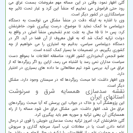
گلی اظهار نمود: وقتی در این مساله مهم مفروضات بسمت عراق می
رود حتی فراموش می نماییم که منشأ این گرد و غبار تحت تاثیر چه
سیاستگذاری در کشور دیگر است.
وی با اشاره به اینکه دقت در منشأ مشکل می توانست به دستگاه
دیپلماسی ما کمک نماید تا موضوع، درست پیگیری شود، خاطرنشان
کرد: پس ۱۰ تا ۱۵ سال به علت عدم تشخیص منشأ اصلی در واقع به
دولت ترکیه کمک شد که به قول معروف از آن فضا در آید. اگر در
دستگاه دیپلماسی سیاسی، بدانیم چه امتیازی را می خواهیم از چه
کشوری بگیریم، در تصمیمات ما بسیار کمک کننده است.
عضو انجمن آبخیزداری کشور افزود: متاسفانه اطلاعات ما بموقع دست
سیاست مداران نمی رسد یا اشتباه می رسد، ازاین رو اگر ریزگردها که از
عراق می آید بررسی شود تیم مطالعاتی ما داده های بسیاری در اختیار
دارد.
وی اظهار داشت: اما مبحث ریزگردها که در سیستان وجود دارد، مشکل
دیگر است.
نقشه سدسازی همسایه شرق و سرنوشت
استانهای ایران
این پژوهشگر آب و خاک در جواب این پرسش که آیا مبحث ریزگردهای
عراق حل شد، اظهار داشت: خیر. مشکل عراق حل شود مساله را از راه
همسایگان آن یعنی ترکیه و سوریه هم باید پیگیری کرد.
گلی خاطرنشان کرد: امروز ترکیه بحث سدسازی خویش را قوی تر درحال
ادامه دادن است یا در معادلات غرب آسیا، سرمایه گذاری و سرپوش
علمی و حمایت علمی از افغانستان را ترکیه در حال انجام می باشد. ما