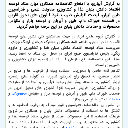
به گزارش آبیاری، با امضای تفاهمنامه همکاری میان ستاد توسعه
اقتصاد دانش بنیان غذا و کشاورزی معاونت علمی و فدراسیون
طیور ایران، فرصت افزایش ضریب نفوذ فناوری های تحول آفرین
در قسمت خوراک دام، طیور و آبزیان و توسعه بازار و مقیاس
محصولات و خدمات دانش بنیان در این عرصه فراهم گردید.
به گزارش گروه علمی ایرنا، در جهت سیاستهای کلی کشور برای توسعه
اقتصاد دانش بنیان،
تفاهم نامه همکاری مشترک درخلال ارژنگ جوادی،
سرپرست ستاد توسعه اقتصاد دانش بنیان غذا و کشاورزی و داوود
رنگی، رئیس فدراسیون طیور ایران
در محل این ستاد به امضا رسید.
هدف این تفاهمنامه رفع نیازهای فناورانه در زنجیره ارزش کشاورزی و
دامپروری است.
تفاهم نامه حاضر، با محوریت استفاده بهینه از ظرفیت ها و منابع در
اختیار طرفین، به تحقق رفع نیازهای فناورانه در گلوگاه های زنجیره
ارزش کشاورزی، توسعه روش های جدید فرآوری و استفاده از ضایعات
و زوائد کشاورزی، افزایش ضریب نفوذ فناوری های تحول آفرین در
قسمت خوراک دام، طیور و آبزیان و توسعه بازار و مقیاس
محصولات
و
خدمات
دانش بنیان می پردازد.
بر اساس این تفاهمنامه، فدراسیون طیور موظف به ترغیب اتحادیه ها و
تشکل ها به استفاده از محصولات دانش بنیان و همکاری در ترویج
فرهنگ استفاده از این محصولات است. از طرفی، ستاد توسعه غذا و
کشاورزی هم متعهد به بررسی اولویت های فناورانه معرفی شده توسط
فدراسیون و عرضه خدمات
مشاوره
ای برای تسهیل فرایند دانش بنیانی