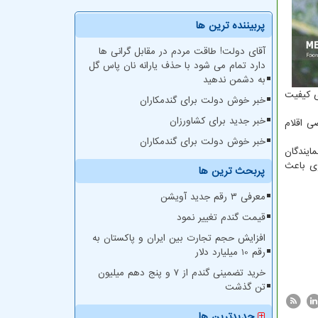
پربیننده ترین ها
آقای دولت! طاقت مردم در مقابل گرانی ها
دارد تمام می شود با حذف یارانه نان پاس گل
به دشمن ندهید
ی کیفیت
خبر خوش دولت برای گندمکاران
خبر جدید برای کشاورزان
ل ۳.۵ برابر نیاز کشور در بعضی اقلام
خبر خوش دولت برای گندمکاران
 و نمایندگان
زی باعث
پربحث ترین ها
معرفی ۳ رقم جدید آویشن
قیمت گندم تغییر نمود
افزایش حجم تجارت بین ایران و پاکستان به
رقم 10 میلیارد دلار
خرید تضمینی گندم از ۷ و پنج دهم میلیون
تن گذشت
جدیدترین ها