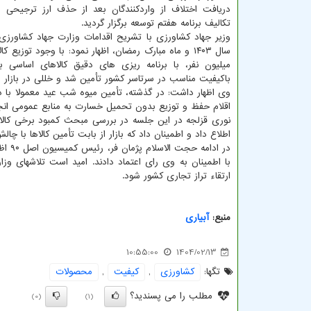
دریافت اختلاف از واردکنندگان بعد از حذف ارز ترجیحی
تکالیف برنامه هفتم توسعه برگزار گردید.
وزیر جهاد کشاورزی با تشریح اقدامات وزارت جهاد کشاورزی د
میلیون نفر، با برنامه ریزی های دقیق کالاهای اساسی 
باکیفیت مناسب در سرتاسر کشور تأمین شد و خللی در بازار به
وی اظهار داشت: در گذشته، تأمین میوه شب عید معمولا ب
اقلام حفظ و توزیع بدون تحمیل خسارت به منابع عمومی انج
اطلاع داد و اطمینان داد که بازار از بابت تأمین کالاها با چا
در اد
با اطمینان به وی رای اعتماد دادند. امید است تلاشهای و
ارتقاء تراز تجاری کشور شود.
منبع:
آبیاری
10:55:00
1404/02/13
تگها:
كشاورزی
,
كیفیت
,
محصولات
مطلب را می پسندید؟
(0)
(1)