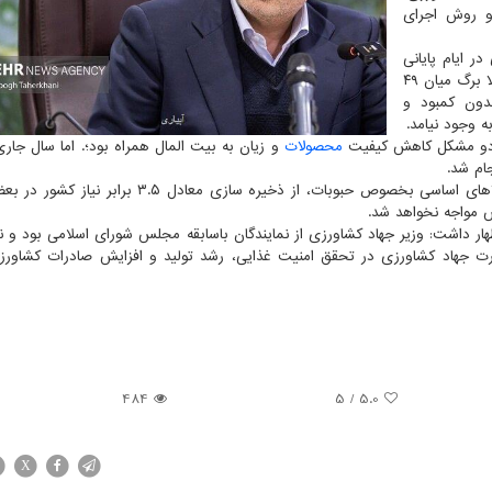
 و روش اجرای
ر ایام پایانی
سال ۱۴۰۳ و ماه مبارک رمضان، اظهار نمود: با وجود توزیع کالا برگ میان ۴۹
بدون کمبود و
 وجود نیامد.
ا دو مشکل کاهش کیفیت
محصولات
و زیان به بیت المال همراه بود؛. اما سال جار
ام شد.
نوری قزلجه در این جلسه در بررسی مبحث کمبود برخی کالاهای اساسی بخصوص حبوبات، از ذخیره سازی معاد
لش مواجه نخواهد شد.
امه حجت الاسلام پژمان فر، رئیس کمیسیون اصل ۹۰ اظهار داشت: وزیر جهاد کشاورزی از نمایندگان باسابقه مجلس شورای اسلامی بود
زارت جهاد کشاورزی در تحقق امنیت غذایی، رشد تولید و افزایش صادرات کشاور
484
/ 5
5.0
X