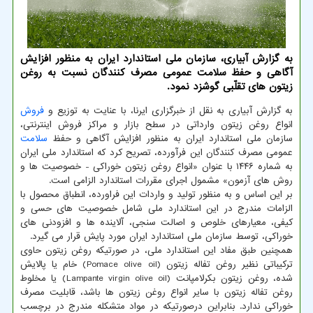
به گزارش آبیاری، سازمان ملی استاندارد ایران به منظور افزایش
آگاهی و حفظ سلامت عمومی مصرف کنندگان نسبت به روغن
زیتون های تقلّبی گوشزد نمود.
به گزارش آبیاری به نقل از خبرگزاری ایرنا، با عنایت به توزیع و
فروش
انواع روغن زیتون وارداتی در سطح بازار و مراکز فروش اینترنتی،
سازمان ملی استاندارد ایران به منظور افزایش آگاهی و حفظ
سلامت
عمومی مصرف کنندگان این فرآورده، تصریح کرد که استاندارد ملی ایران
به شماره ۱۴۴۶ با عنوان «انواع روغن زیتون خوراکی - خصوصیت ها و
روش های آزمون» مشمول اجرای مقررات استاندارد الزامی است.
بر این اساس و به منظور تولید و واردات این فراورده، انطباق محصول با
الزامات مندرج در این استاندارد ملی شامل خصوصیت های حسی و
کیفی، معیارهای خلوص و اصالت سنجی، آلاینده ها و افزودنی های
خوراکی، توسط سازمان ملی استاندارد ایران مورد پایش قرار می گیرد.
همچنین طبق مفاد این استاندارد ملی، در صورتیکه روغن زیتون حاوی
ترکیباتی نظیر روغن تفاله زیتون (Pomace olive oil) خام یا پالایش
شده، روغن زیتون بکرلامپانت (Lampante virgin olive oil) یا مخلوط
روغن تفاله زیتون با سایر انواع روغن زیتون ها باشد، قابلیت مصرف
خوراکی ندارد. بنابراین درصورتیکه در مواد متشکله مندرج در برچسب