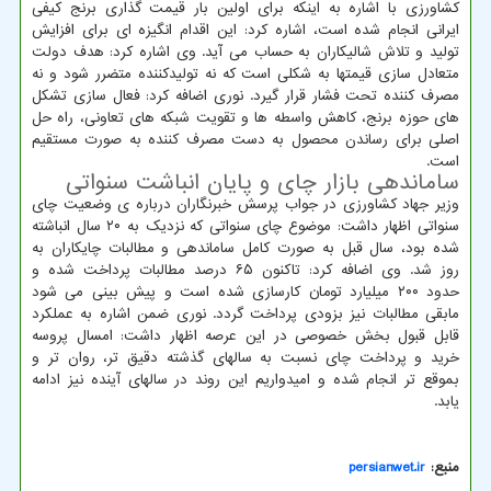
کشاورزی با اشاره به اینکه برای اولین بار قیمت گذاری برنج کیفی
ایرانی انجام شده است، اشاره کرد: این اقدام انگیزه ای برای افزایش
تولید و تلاش شالیکاران به حساب می آید. وی اشاره کرد: هدف دولت
متعادل سازی قیمتها به شکلی است که نه تولیدکننده متضرر شود و نه
مصرف کننده تحت فشار قرار گیرد. نوری اضافه کرد: فعال سازی تشکل
های حوزه برنج، کاهش واسطه ها و تقویت شبکه های تعاونی، راه حل
اصلی برای رساندن محصول به دست مصرف کننده به صورت مستقیم
است.
ساماندهی بازار چای و پایان انباشت سنواتی
وزیر جهاد کشاورزی در جواب پرسش خبرنگاران درباره ی وضعیت چای
سنواتی اظهار داشت: موضوع چای سنواتی که نزدیک به ۲۰ سال انباشته
شده بود، سال قبل به صورت کامل ساماندهی و مطالبات چایکاران به
روز شد. وی اضافه کرد: تاکنون ۶۵ درصد مطالبات پرداخت شده و
حدود ۲۰۰ میلیارد تومان کارسازی شده است و پیش بینی می شود
مابقی مطالبات نیز بزودی پرداخت گردد. نوری ضمن اشاره به عملکرد
قابل قبول بخش خصوصی در این عرصه اظهار داشت: امسال پروسه
خرید و پرداخت چای نسبت به سالهای گذشته دقیق تر، روان تر و
بموقع تر انجام شده و امیدواریم این روند در سالهای آینده نیز ادامه
یابد.
منبع:
persianwet.ir