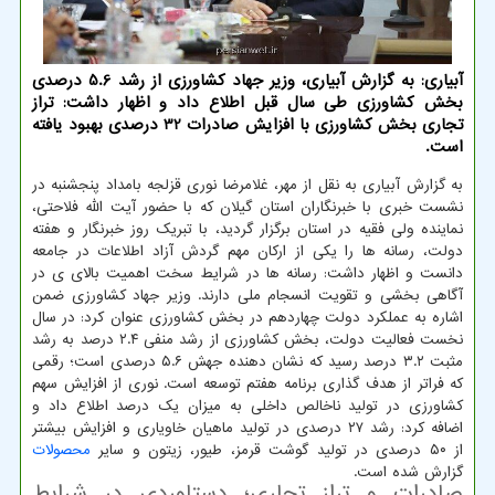
آبیاری: به گزارش آبیاری، وزیر جهاد کشاورزی از رشد 5.6 درصدی
بخش کشاورزی طی سال قبل اطلاع داد و اظهار داشت: تراز
تجاری بخش کشاورزی با افزایش صادرات 32 درصدی بهبود یافته
است.
به گزارش آبیاری به نقل از مهر، غلامرضا نوری قزلجه بامداد پنجشنبه در
نشست خبری با خبرنگاران استان گیلان که با حضور آیت الله فلاحتی،
نماینده ولی فقیه در استان برگزار گردید، با تبریک روز خبرنگار و هفته
دولت، رسانه ها را یکی از ارکان مهم گردش آزاد اطلاعات در جامعه
دانست و اظهار داشت: رسانه ها در شرایط سخت اهمیت بالای ی در
آگاهی بخشی و تقویت انسجام ملی دارند. وزیر جهاد کشاورزی ضمن
اشاره به عملکرد دولت چهاردهم در بخش کشاورزی عنوان کرد: در سال
نخست فعالیت دولت، بخش کشاورزی از رشد منفی ۲.۴ درصد به رشد
مثبت ۳.۲ درصد رسید که نشان دهنده جهش ۵.۶ درصدی است؛ رقمی
که فراتر از هدف گذاری برنامه هفتم توسعه است. نوری از افزایش سهم
کشاورزی در تولید ناخالص داخلی به میزان یک درصد اطلاع داد و
اضافه کرد: رشد ۲۷ درصدی در تولید ماهیان خاویاری و افزایش بیشتر
از ۵۰ درصدی در تولید گوشت قرمز، طیور، زیتون و سایر
محصولات
گزارش شده است.
صادرات و تراز تجاری؛ دستاوردی در شرایط