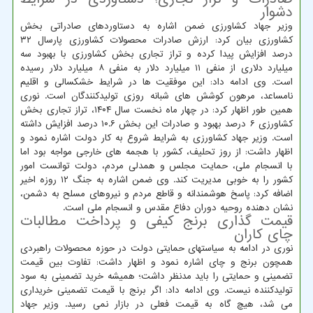
دشوار
وزیر جهاد کشاورزی ضمن اشاره به دستاوردهای صادراتی بخش
کشاورزی بیان کرد: ارزش صادرات محصولات کشاورزی پارسال ۳۲
درصد افزایش پیدا کرده و تراز تجاری بخش کشاورزی با بهبود سه
میلیارد دلاری از منفی ۱۱ میلیارد دلار به منفی ۸ میلیارد دلار رسیده
است. وی ادامه داد: این موفقیت ها در شرایط خشکسالی و اقلیم
نامساعد، مرهون کوشش های شبانه روزی تولیدکنندگان است. نوری
همین طور اظهار کرد: در چهار ماه نخست سال ۱۴۰۴، تراز تجاری بخش
کشاورزی ۶ درصد بهبود و صادرات این بخش ۱۰.۶ درصد افزایش داشته
است. وزیر جهاد کشاورزی به شرایط شروع به کار دولت اشاره نمود و
اظهار داشت: از روز تحلیف، کشور با هجمه های خارجی مواجه بود اما
با انسجام ملی، حمایت مجلس و همدلی مردم، دولت توانست امور
کشور را به خوبی مدیریت کند. وی ضمن اشاره به جنگ ۱۲ روزه اخیر
اضافه کرد: پاسخ هوشمندانه و قاطع مردم و نیروهای مسلح به دشمن،
نشان دهنده روحیه دوران دفاع مقدس و انسجام ملی است.
قیمت گذاری برنج کیفی و پرداخت مطالبات
چای کاران
نوری در ادامه به سیاستهای حمایتی دولت در حوزه محصولات راهبردی
همچون برنج و چای اشاره نمود و اظهار داشت: تفاوت بین قیمت
تضمینی و حمایتی را باید مدنظر داشت؛ همیشه خرید تضمینی به سود
تولیدکننده نیست. وی ادامه داد: اگر برنج با قیمت تضمینی خریداری
می شد، هیچ گاه به قیمت فعلی در بازار نمی رسید. وزیر جهاد