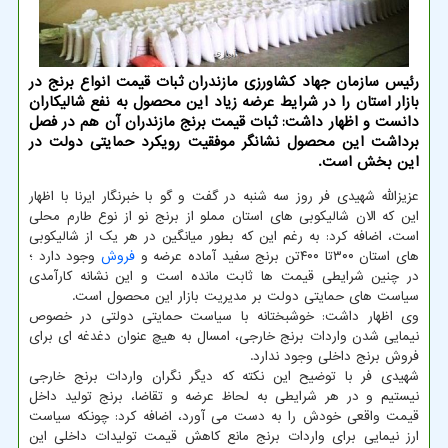
رئیس سازمان جهاد كشاورزی مازندران ثبات قیمت انواع برنج در
بازار استان را در شرایط عرضه زیاد این محصول به نفع شالیكاران
دانست و اظهار داشت: ثبات قیمت برنج مازندران آن هم در فصل
برداشت این محصول نشانگر موفقیت رویكرد حمایتی دولت در
این بخش است.
عزیزالله شهیدی فر روز سه شنبه در گفت و گو با خبرنگار ایرنا با اظهار
این که الان شالیکوبی های استان مملو از برنج نو از نوع طارم محلی
است، اضافه کرد: به رغم این که بطور میانگین در هر یک از شالیکوبی
های استان ۳۰۰تا ۴۰۰تن برنج سفید آماده عرضه و
فروش
وجود دارد ؛
در چنین شرایطی قیمت ها ثابت مانده است و این نشانه کارآمدی
سیاست های حمایتی دولت بر مدیریت بازار این محصول است.
وی اظهار داشت: خوشبختانه با سیاست حمایتی دولتی در خصوص
نیمایی شدن واردات برنج خارجی، امسال به هیچ عنوان دغدغه ای برای
فروش برنج داخلی وجود ندارد.
شهیدی فر با توضیح این نکته که دیگر نگران واردات برنج خارجی
نیستیم و در هر شرایطی به لحاظ عرضه و تقاضا، برنج تولید داخل
قیمت واقعی خودش را به دست می آورد، اضافه کرد: چونکه سیاست
ارز نیمایی برای واردات برنج مانع کاهش قیمت تولیدات داخلی این