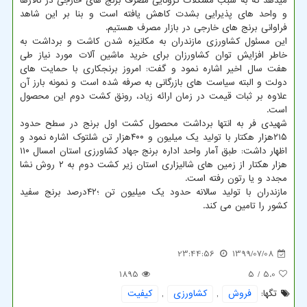
میدهد که به سبب مشکلات کرونایی مصرف برنج های خارجی در تالارها
و واحد های پذیرایی بشدت کاهش یافته است و بنا بر این شاهد
فراوانی برنج های خارجی در بازار مصرف هستیم.
این مسئول کشاورزی مازندران به مکانیزه شدن کاشت و برداشت به
خاطر افزایش توان کشاورزان برای خرید ماشین آلات مورد نیاز طی
هفت سال اخیر اشاره نمود و گفت: امروز برنجکاری با حمایت های
دولت و البته سیاست های بازرگانی به صرفه شده است و نمونه بارز آن
علاوه بر ثبات قیمت در زمان ارائه زیاد، رونق کشت دوم این محصول
است.
شهیدی فر به انتها برداشت محصول کشت اول برنج در سطح حدود
۲۱۵هزار هکتار با تولید یک میلیون و ۴۰۰هزار تن شلتوک اشاره نمود و
اظهار داشت: طبق آمار واحد اداره برنج جهاد کشاورزی استان امسال ۱۱۰
هزار هکتار از زمین های شالیزاری استان زیر کشت دوم به ۲ روش نشا
مجدد و یا رتون رفته است.
مازندران با تولید سالانه حدود یک میلیون تن ؛۴۲درصد برنج سفید
کشور را تامین می کند.
23:44:56
1399/07/08
1895
/ 5
5.0
تگها:
فروش
,
كشاورزی
,
كیفیت