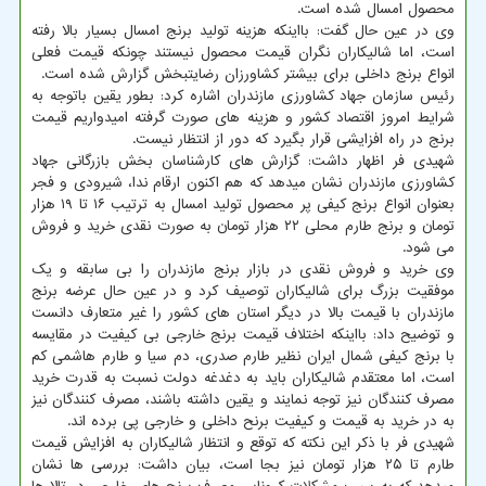
محصول امسال شده است.
وی در عین حال گفت: بااینکه هزینه تولید برنج امسال بسیار بالا رفته
است، اما شالیکاران نگران قیمت محصول نیستند چونکه قیمت فعلی
انواع برنج داخلی برای بیشتر کشاورزان رضایتبخش گزارش شده است.
رئیس سازمان جهاد کشاورزی مازندران اشاره کرد: بطور یقین باتوجه به
شرایط امروز اقتصاد کشور و هزینه های صورت گرفته امیدواریم قیمت
برنج در راه افزایشی قرار بگیرد که دور از انتظار نیست.
شهیدی فر اظهار داشت: گزارش های کارشناسان بخش بازرگانی جهاد
کشاورزی مازندران نشان میدهد که هم اکنون ارقام ندا، شیرودی و فجر
بعنوان انواع برنج کیفی پر محصول تولید امسال به ترتیب ۱۶ تا ۱۹ هزار
تومان و برنج طارم محلی ۲۲ هزار تومان به صورت نقدی خرید و فروش
می شود.
وی خرید و فروش نقدی در بازار برنج مازندران را بی سابقه و یک
موفقیت بزرگ برای شالیکاران توصیف کرد و در عین حال عرضه برنج
مازندران با قیمت بالا در دیگر استان های کشور را غیر متعارف دانست
و توضیح داد: بااینکه اختلاف قیمت برنج خارجی بی کیفیت در مقایسه
با برنج کیفی شمال ایران نظیر طارم صدری، دم سیا و طارم هاشمی کم
است، اما معتقدم شالیکاران باید به دغدغه دولت نسبت به قدرت خرید
مصرف کنندگان نیز توجه نمایند و یقین داشته باشند، مصرف کنندگان نیز
به در خرید به قیمت و کیفیت برنح داخلی و خارجی پی برده اند.
شهیدی فر با ذکر این نکته که توقع و انتظار شالیکاران به افزایش قیمت
طارم تا ۲۵ هزار تومان نیز بجا است، بیان داشت: بررسی ها نشان