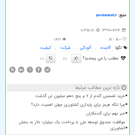
منبع:
persianwet.ir
11:35:18
1399/07/24
1821
/ 5
5.0
تگها:
آلاینده
,
آلودگی
,
شركت
,
كیفیت
مطلب را می پسندید؟
(0)
(1)
X
تازه ترین مطالب مرتبط
خرید تضمینی گندم از ۷ و پنج دهم میلیون تن گذشت
چرا تنگه هرمز برای پایداری کشاورزی جهان اهمیت دارد؟
خبر مهم برای گندمکاران
موافقت صندوق توسعه ملی با پرداخت یک میلیارد دلار به بخش
کشاورزی