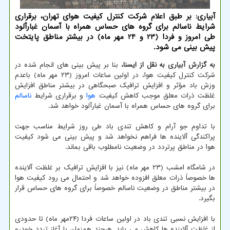
آبیاری: بر طبق اعلام شركت كنترل كیفیت هوای تهران، برقراری
شرایط ناسالم برای گروه های حساس همراه با آسمان غبارآلود
طی امروز و فردا (23 و 24 مهر ماه) در بیشتر مناطق پایتخت
پیش بینی می شود.
به گزارش آبیاری به نقل از ایسنا،
بنا بر پیش بینی های انجام شده در
شرکت کنترل کیفیت هوا، در اولین ساعات امروز (۲۳ مهر ماه) باعدم
وزش باد مؤثر و افزایش ترافیک صبحگاهی در بیشتر مناطق افزایش
غلظت ذرات معلق موجب کاهش کیفیت
هوا
و برقراری شرایط
ناسالم
برای گروه های حساس همراه با آسمان غبارآلود خواهد شد.
با تداوم جو آرام و کاهش تندی باد طی روز شرایط مناسب جهت
پراکندگی آلاینده ها فراهم نخواهد شد و پیش بینی می شود کیفیت
هوا در مناطق پرتردد در وضعیت نامطلوب باقی بماند.
در شامگاه امشب (۲۳ مهر ماه) نیز با افزایش ترافیک بر غلظت آلاینده
ها خصوصاً ذرات معلق افزوده خواهد شد و احتمال می رود کیفیت هوا
در بیشتر مناطق در وضعیت ناسالم خصوصاً برای گروه های حساس قرار
بگیرد.
با افزایش نسبی تندی باد در اولین ساعات فردا (۲۴مهر ماه) تا حدودی
از غلظت آلاینده ها کاهش می یابد. هرچند همزمان با آغاز تردد خودرو