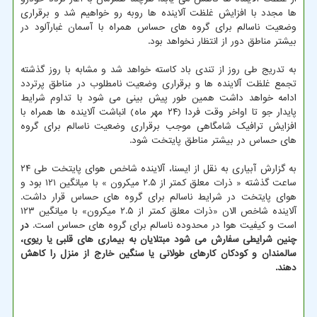
ها مجدد با افزایش غلظت آلاینده ها روبه رو خواهیم شد و برقراری
وضعیت ناسالم برای گروه های حساس همراه با آسمان غبارآلود در
بیشتر مناطق دور از انتظار نخواهد بود.
به تدریج طی روز از تندی باد کاسته خواهد شد و مشابه با روز گذشته
تجمع غلظت آلاینده ها و برقراری وضعیت نامطلوب در مناطق پرتردد
ادامه خواهد داشت همین طور پیش بینی می شود با تداوم شرایط
پایدار جو تا اواخر وقت فردا (۲۴ مهر ماه) انباشت آلاینده ها همراه با
افزایش ترافیک شامگاهی موجب برقراری وضعیت ناسالم برای گروه
های حساس در بیشتر مناطق پایتخت شود.
به گزارش آبیاری به نقل از ایسنا، آلاینده شاخص هوای پایتخت طی ۲۴
ساعت گذشته « ذرات معلق کمتر از ۲.۵ میکرون » با میانگین ۱۲۱ بود و
هوای پایتخت در شرایط ناسالم برای گروه های حساس قرار داشت.
آلاینده شاخص الان «ذرات معلق کمتر از ۲.۵ میکرون» با میانگین ۱۲۳
است و کیفیت هوا در محدوده ناسالم برای گروه های حساس است.
در
چنین شرایطی سفارش می شود مبتلایان به بیماری های قلبی یا ریوی،
سالمندان و کودکان کارهای طولانی یا سنگین خارج از منزل را کاهش
دهند.