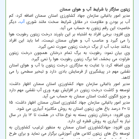
زیتون سازگار با شرایط آب و هوای سمنان
مدیر امور باغبانی سازمان جهاد کشاورزی استان سمنان اضافه کرد: کم
آب بر بودن و مقاومت در مقابل شرایط سخت مانند شوری
آب
، دیگر
خاصیت این رقم زیتون به حساب می آید.
وی افزود: برخی افراد به اشتباه بر این باورند درخت زیتون رطوبت هوا
را می گیرد و مناسب آب و هوای سمنان نیست، اما باید این افراد
بدانند جذب آب از برگ درخت زیتون صورت نمی گیرد.
وی بیان نمود: رطوبت به برگ تمام درختان همچون درخت زیتون
طراوت می بخشد، اما برگ زیتون رطوبت هوا را نمی گیرد.
وی اضافه کرد: با عنایت به سازگاری درخت زیتون با آب و هوای استان
نقشی مهم در پیشگیری از فرسایش بادی دارد و تبخیر سطحی را می
کاهد.
مدیر امور باغبانی سازمان جهاد کشاورزی استان سمنان اظهار داشت:
توسعه و کاشت درخت زیتون در افزایش بهره وری آب نقشی مهم دارد
و جزو الگوی کشت استان سمنان به حساب می آید.
مدیر امور باغبانی سازمان جهاد کشاورزی استان سمنان اظهار داشت: ۱۵
تا ۲۰ درصد باغ های زیتون استان به روش مکانیزه آبیاری می شود.
وی افزود: درختان زیتون بسته به نوع خاک در هشت تا ۱۲ بار در سال
نیاز به آبیاری به روش قطره ای دارد.
وی افزود: جهادکشاورزی استان سمنان به منظور ترغیب کشاورزان به
توسعه باغ های زیتون کلاس های آموزشی برگزار می نماید و برای طرح