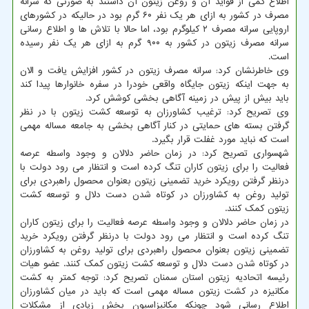
اطلاع کمی از فواید آن و روغن زیتون آن داشتند به صورتی که سرانه
مصرف در کشور به ازای هر یک نفر ۶۰ گرم بود در حالیکه در کشورهای
اروپایی سرانه مصرف ۲ کیلوگرم بود، اما حالا با تلاش ها و اطلاع رسانی
سرانه مصرف زیتون در کشور به ۹۰۰ گرم به ازای هر یک نفر رسیده
است.
وی خاطرنشان کرد: سرانه مصرف زیتون در کشور افزایش یافت و الان
به جهت اینکه زیتون جایگاه واقعی خودرا در سفره خانوارها پیدا کند
باید بیش از پیش در زمینه آگاهی بخشی کوشش کرد.
وی تصریح کرد: ترغیب کشاورزان به توسعه کشت زیتون با در نظر
گرفتن بسته های حمایتی در کنار آگاهی بخشی به جامعه مساله مهمی
است که نباید مورد غفلت قرار بگیرد.
شهسواری تصریح کرد: در زمان حاضر دلالان و وجود واسطه عرصه
فعالیت را برای زیتون کاران تنگ کرده است و انتظار می رود دولت با
درنظر گرفتن رویکرد خرید تضمینی زیتون بعنوان محصول راهبردی برای
تولید روغن به کشاورزان در کوتاه شدن دست دلال و توسعه کشت
زیتون کمک کنند.
در زمان حاضر دلالان و وجود واسطه عرصه فعالیت را برای زیتون کاران
تنگ کرده است و انتظار می رود دولت با درنظر گرفتن رویکرد خرید
تضمینی زیتون بعنوان محصول راهبردی برای تولید روغن به کشاورزان
در کوتاه شدن دست دلال و توسعه کشت زیتون کمک کنند. عضو هیات
رئیسه اتحادیه زیتون استان سمنان تصریح کرد: توجه کمتر به کشت
مکانیزه در کشت زیتون مساله مهمی است که باید در میان کشاورزان
اطلاع رسانی شود چونکه مکانیزاسیون بخش زیادی از مشکلات