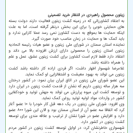
زیتون محصول راهبردی در انتظار خرید تضمینی
به اعتقاد کشاورزانی که در زمینه کشت زیتون فعالیت دارند دولت بسته
های حمایتی خوبی را برای این بخش درنظر گرفته است، اما به علت
اینکه حمایت ها بموقع به دست کشاورز نمی رسد عملا کارایی ندارد و
باید کمک ها و حمایت در زمان مناسب خود صورت گیرد.
نماینده استان سمنان در شورای ملی زیتون و عضو هیات رئیسه اتحادیه
زیتون استان زیتون را محصولی دارای ارزش افزوده بالا می داند و
اعتقاد دارد فقط لازم است کشاورز برای کشت زیتون عشق، عمل و علم
را همراه داشته باشد.
غلامرضا شهسوار اظهار داشت: اگر فردی اراده کار داشته باشد کشت
زیتون می تواند به بهبود معیشت و اشتغالزایی او کمک نماید.
این عضو شورای ملی زیتون در اتاق ایران بیان نمود: در کشور درختان
سه هزار ساله زیتون داریم که نشان از قدمت کشت زیتون در ایران دارد
و توسعه کشت این میوه پرارزش می تواند به جهش تولید و خودکفایی
کشور در واردات مواد اولیه تولید روغن کمک نماید.
وی افزود: شورای ملی زیتون در یک دهه قبل کار خودرا با ۱۰ عضو آغاز
کرد که اتفاقا سه عضو آن از استان سمنان بود و الان این شورا ۸۰۰ عضو
دارد و افزایش عضو در شورا نشان از ترغیب و علاقه مندی برای توسعه
کشت زیتون در کشور دارد.
شهسواری خاطرنشان کرد: در اوایل توسعه کشت زیتون در کشور مردم