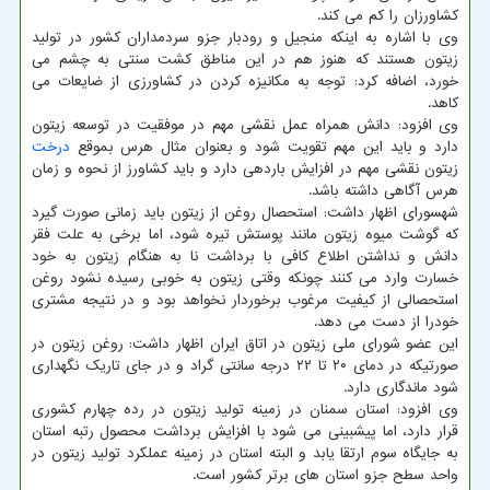
کشاورزان را کم می کند.
وی با اشاره به اینکه منجیل و رودبار جزو سردمداران کشور در تولید
زیتون هستند که هنوز هم در این مناطق کشت سنتی به چشم می
‎خورد، اضافه کرد: توجه به مکانیزه کردن در کشاورزی از ضایعات می
کاهد.
وی افزود: دانش همراه عمل نقشی مهم در موفقیت در توسعه زیتون
دارد و باید این مهم تقویت شود و بعنوان مثال هرس بموقع
درخت
زیتون نقشی مهم در افزایش باردهی دارد و باید کشاورز از نحوه و زمان
هرس آگاهی داشته باشد.
شهسورای اظهار داشت: استحصال روغن از زیتون باید زمانی صورت گیرد
که گوشت میوه زیتون مانند پوستش تیره شود، اما برخی به علت فقر
دانش و نداشتن اطلاع کافی با برداشت نا به هنگام زیتون به خود
خسارت وارد می کنند چونکه وقتی زیتون به خوبی رسیده نشود روغن
استحصالی از کیفیت مرغوب برخوردار نخواهد بود و در نتیجه مشتری
خودرا از دست می دهد.
این عضو شورای ملی زیتون در اتاق ایران اظهار داشت: روغن زیتون در
صورتیکه در دمای ۲۰ تا ۲۲ درجه سانتی گراد و در جای تاریک نگهداری
شود ماندگاری دارد.
وی افزود: استان سمنان در زمینه تولید زیتون در رده چهارم کشوری
قرار دارد، اما پیشبینی می شود با افزایش برداشت محصول رتبه استان
به جایگاه سوم ارتقا یابد و البته استان در زمینه عملکرد تولید زیتون در
واحد سطح جزو استان های برتر کشور است.