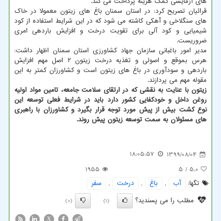
های آزمایشی کمک هزینه پرداخت می کند.
قرائیان تصریح کرد: در استان سمنان باغ های زیتون معمولا در خاک
های سنگلاخی و آهکی کاشته می شود که در این شرایط استفاده از کود
شیمیایی و کود آلی برای تقویت درخت و افزایش باردهی امری
ضروریست.
مدیر امور باغبانی سازمان جهاد کشاورزی استان سمنان اظهار داشت:
هرس بموقع و اصولی و تغذیه درخت زیتون ۲ اصل مهم افزایش
باردهی و سودآوری در باغ های زیتون است و کشاورزان کمتر به این
مقوله مهم می پردازند.
زیتون با عنایت به نقشی که در ارتقای سلامت جامعه، تامین مواد اولیه
روغن داخل و خودکفایی کشور دارد باید در شرایط فعلی توسعه این
نوع کشت بیش از پیش مورد توجه قرار بگیرد و کشاورزان با راهبری
های مسئولان به سمت توسعه زیتون پیش روند.
18:05:57
1399/08/04
1955
/ 5
5.0
تگها:
آب
,
باغ
,
درخت
,
سفر
مطلب را می پسندید؟
(0)
(1)
X