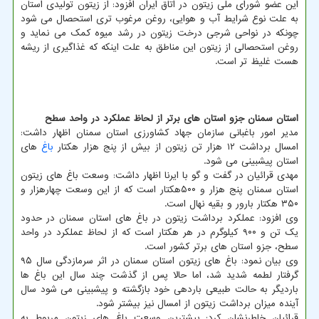
این عضو شورای ملی زیتون در اتاق ایران افزود: از زیتون تولیدی استان
به علت نوع شرایط آب و هوایی، روغن مرغوب تری استحصال می شود
چونکه در نواحی شرجی درخت زیتون در رشد میوه کمک می نماید و
روغن استحصالی از زیتون این مناطق به علت اینکه که غذاگیری از ریشه
هست غلیظ تر است.
استان سمنان جزو استان های برتر از لحاظ عملکرد در واحد سطح
مدیر امور باغبانی سازمان جهاد کشاورزی استان سمنان اظهار داشت:
امسال برداشت ۱۲ هزار تن زیتون از بیش از پنج هزار هکتار
باغ
های
استان پیشبینی می شود.
مهدی قرائیان در گفت و گو با ایرنا اظهار داشت: وسعت باغ های زیتون
استان سمنان پنج هزار و ۵۰۰هکتار است که از این وسعت چهارهزار و
۳۵۰ هکتار بارور و بقیه نهال است.
وی افزود: عملکرد برداشت زیتون در باغ های استان سمنان در حدود
یک تن و ۹۰۰ کیلوگرم در هر هکتار است که از لحاظ عملکرد در واحد
سطح، جزو استان های برتر کشور است.
وی بیان نمود: باغ های زیتون استان سمنان در اثر سرمازدگی سال ۹۵
گرفتار لطمه شدید شد، اما حالا پس از گذشت چند سال این باغ ها
باردیگر به حالت طبیعی باردهی خود بازگشته و پیشبینی می شود سال
آینده میزان برداشت زیتون از امسال نیز بیشتر شود.
قرائیان خاطرنشان کرد: بیشترین وسعت باغ های زیتون مربوط به