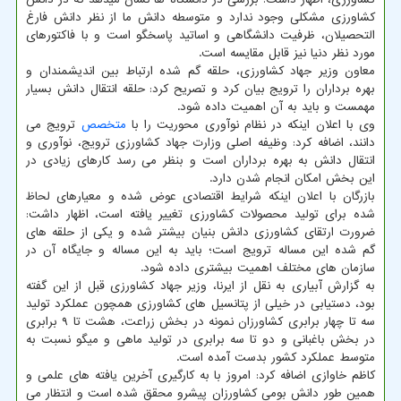
کشاورزی مشکلی وجود ندارد و متوسطه دانش ما از نظر دانش فارغ
التحصیلان، ظرفیت دانشگاهی و اساتید پاسخگو است و با فاکتورهای
مورد نظر دنیا نیز قابل مقایسه است.
معاون وزیر جهاد کشاورزی، حلقه گم شده ارتباط بین اندیشمندان و
بهره برداران را ترویج بیان کرد و تصریح کرد: حلقه انتقال دانش بسیار
مهمست و باید به آن اهمیت داده شود.
وی با اعلان اینکه در نظام نوآوری محوریت را با
متخصص
ترویج می
دانند، اضافه کرد: وظیفه اصلی وزارت جهاد کشاورزی ترویج، نوآوری و
انتقال دانش به بهره برداران است و بنظر می رسد کارهای زیادی در
این بخش امکان انجام شدن دارد.
بازرگان با اعلان اینکه شرایط اقتصادی عوض شده و معیارهای لحاظ
شده برای تولید محصولات کشاورزی تغییر یافته است، اظهار داشت:
ضرورت ارتقای کشاورزی دانش بنیان بیشتر شده و یکی از حلقه های
گم شده این مساله ترویج است؛ باید به این مساله و جایگاه آن در
سازمان های مختلف اهمیت بیشتری داده شود.
به گزارش آبیاری به نقل از ایرنا، وزیر جهاد کشاورزی قبل از این گفته
بود، دستیابی در خیلی از پتانسیل های کشاورزی همچون عملکرد تولید
سه تا چهار برابری کشاورزان نمونه در بخش زراعت، هشت تا ۹ برابری
در بخش باغبانی و دو تا سه برابری در تولید ماهی و میگو نسبت به
متوسط عملکرد کشور بدست آمده است.
کاظم خاوازی اضافه کرد: امروز با به کارگیری آخرین یافته های علمی و
همین طور دانش بومی کشاورزان پیشرو محقق شده است و انتظار می