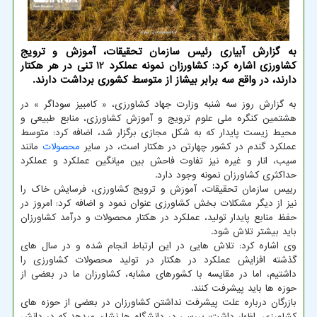
به گزارش آبیاری رئیس سازمان تحقیقات، آموزش و ترویج
كشاورزی اشاره كرد: كشاورزان نمونه عملكرد 12 تنی در هر هكتار
دارند، در واقع سه برابر بیشاز از متوسط كشوری برداشت دارند.
به گزارش روز سه شنبه وزارت جهاد کشاورزی، « کامبیز سوداگر » در
هشتمین کنگره ملی علوم ترویج و آموزش کشاورزی، منابع طبیعی و
محیط زیست پایدار که به شکل مجازی برگزار شد، اضافه کرد: متوسط
عملکرد گندم در کشور چهارتن در هکتار است، در سایر
محصولات
مانند
سیب، انار و غیره نیز تفاوت فاحش بین میانگین عملکرد و عملکرد
حداکثری کشاورزان نمونه وجود دارد.
رییس سازمان تحقیقات، آموزش و ترویج کشاورزی، فرسایش خاک را
نیز از دیگر مشکلات بخش کشاورزی عنوان نمود و اضافه کرد: امروز در
حفظ منابع پایدار تولید، عملکرد در هکتار محصولات و درآمد کشاورزان
باید بیشتر تلاش شود.
وی اشاره کرد: تلاش هایی در این ارتباط انجام شده و در سال های
گذشته افزایش عملکرد در هکتار در تولید محصولات کشاورزی را
داشتیم، اما در مقایسه با کشورهای مشابه، کشاورزان ما در بعضی از
حوزه ها باید پیشرفت کنند.
بازرگان درباره علت پیشرفت نداشتن کشاورزان در بعضی از حوزه های
کشاورزی، اظهار داشت: بررسی در دانشگاه ها نشان میدهد که در دانش