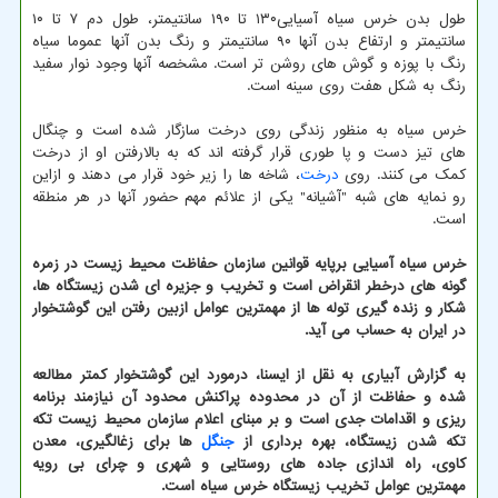
طول بدن خرس سیاه آسیایی۱۳۰ تا ۱۹۰ سانتیمتر، طول دم ۷ تا ۱۰
سانتیمتر و ارتفاع بدن آنها ۹۰ سانتیمتر و رنگ بدن آنها عموما سیاه
رنگ با پوزه و گوش های روشن تر است. مشخصه آنها وجود نوار سفید
رنگ به شکل هفت روی سینه است.
خرس سیاه به منظور زندگی روی درخت سازگار شده است و چنگال
های تیز دست و پا طوری قرار گرفته اند که به بالارفتن او از درخت
کمک می کنند. روی
درخت
، شاخه ها را زیر خود قرار می دهند و ازاین
رو نمایه های شبه "آشیانه" یکی از علائم مهم حضور آنها در هر منطقه
است.
خرس سیاه آسیایی برپایه قوانین سازمان حفاظت محیط زیست در زمره
گونه های درخطر انقراض است و تخریب و جزیره ای شدن زیستگاه ها،
شکار و زنده گیری توله ها از مهمترین عوامل ازبین رفتن این گوشتخوار
در ایران به حساب می آید.
به گزارش آبیاری به نقل از ایسنا، درمورد این گوشتخوار کمتر مطالعه
شده و حفاظت از آن در محدوده پراکنش محدود آن نیازمند برنامه
ریزی و اقدامات جدی است و بر مبنای اعلام سازمان محیط زیست تکه
تکه شدن زیستگاه، بهره برداری از
جنگل
ها برای زغالگیری، معدن
کاوی، راه اندازی جاده های روستایی و شهری و چرای بی رویه
مهمترین عوامل تخریب زیستگاه خرس سیاه است.