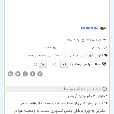
منبع:
persianwet.ir
14:03:32
1399/08/09
2139
/ 5
5.0
تگها:
جزیره
,
جنگل
,
درخت
,
محیط زیست
مطلب را می پسندید؟
(0)
(1)
X
تازه ترین مطالب مرتبط
معرفی ۳ رقم جدید آویشن
تأکید بر پیش گیری از وقوع تخلفات و صیانت از منابع طبیعی
سفارش به بهره برداران بخش کشاورزی نسبت به وضعیت هوا در