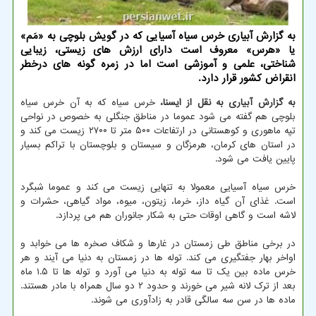
به گزارش آبیاری خرس سیاه آسیایی كه در گویش بلوچی به «مَم»
یا «هرس» معروف است دارای ارزش های زیستی، زیبایی
شناختی، علمی و آموزشی است اما در زمره گونه های درخطر
انقراض كشور قرار دارد.
به گزارش آبیاری به نقل از ایسنا،
خرس سیاه که به آن خرس سیاه
بلوچی هم گفته می شود عموما در مناطق جنگلی به خصوص در نواحی
تپه ماهوری و کوهستانی در ارتفاعات ۵۰۰ متر تا ۲۷۰۰ زیست می کند و
در استان های کرمان، هرمزگان و سیستان و بلوچستان با تراکم بسیار
پایین یافت می شود.
خرس سیاه آسیایی معمولا به تنهایی زیست می کند و عموما شبگرد
است. غذای آن گیاه داز، خرما، زیتون، میوه، مواد گیاهی، حشرات و
لاشه است و گاهی اوقات حتی به شکار جانوران هم می پردازد.
در برخی مناطق طی زمستان در غارها و شکاف صخره ها می خوابد و
اواخر بهار جفتگیری می کند. توله ها در زمستان به دنیا می آیند و هر
خرس ماده بین یک تا سه توله به دنیا می آورد و توله ها تا ۱.۵ ماه
بعد از ترک لانه شیر می خورند و حدود ۲ دو سال همراه با مادر هستند.
ماده ها در سن سه سالگی قادر به زادآوری می شوند.